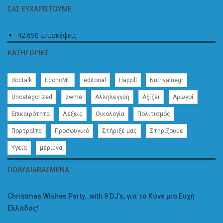
ΣΑΣ ΕΥΧΑΡΙΣΤΟΎΜΕ
42.690 Επισκέψεις
ΚΑΤΗΓΟΡΊΕΣ
doctalk
EconoME
editorial
Happill
Nutrivaluegr
Uncategorized
zwme
Αλληλεγγύη
Αξίζει
Αρωγοί
Επικαιρότητα
Λέξεις
Οικολογία
Πολιτισμός
Πορτραίτα
Προσφυγικό
Στήριξέ μας
Στηρίζουμε
Υγεία
μέριμνα
ΠΟΛΥΔΙΑΒΑΣΜΈΝΑ
Christmas Wishes Party…with 9 DJ’s, για το Kάνε μια Ευχή
Ελλάδος!