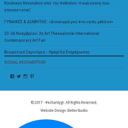
Kindness Revolution από την #ethelon: Η καλοσύνη που
επαναστατεί!
ΓΥΝΑΙΚΕΣ & ΔΙΑΒΗΤΗΣ: «Δικαίωμά μας ένα υγιές μέλλον»
23-26 Νοεμβρίου: 2η Art Thessaloniki International
Contemporary Art Fair
Βιωματικά Σεμινάρια - Ημερίδα Ενημέρωσης
SOCIAL #ECHARITYGR
© 2017 - #echaritygr. All Rights Reserved.
Website Design:
BetterStudio