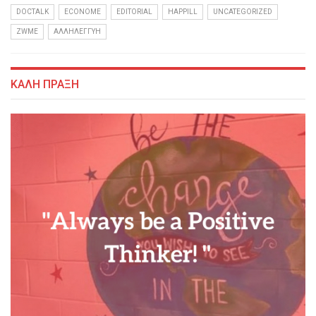
DOCTALK
ECONOME
EDITORIAL
HAPPILL
UNCATEGORIZED
ZWME
ΑΛΛΗΛΕΓΓΎΗ
ΚΑΛΗ ΠΡΑΞΗ