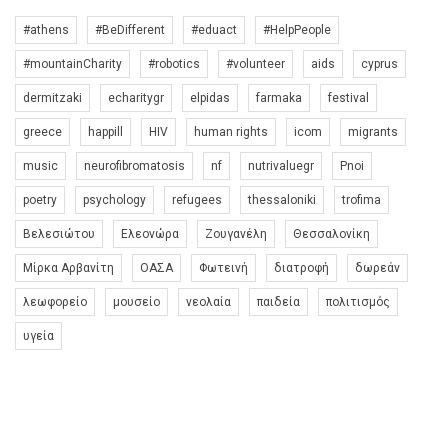
#athens
#BeDifferent
#eduact
#HelpPeople
#mountainCharity
#robotics
#volunteer
aids
cyprus
dermitzaki
echaritygr
elpidas
farmaka
festival
greece
happill
HIV
human rights
icom
migrants
music
neurofibromatosis
nf
nutrivaluegr
Pnoi
poetry
psychology
refugees
thessaloniki
trofima
Βελεσιώτου
Ελεονώρα
Ζουγανέλη
Θεσσαλονίκη
Μίρκα Αρβανίτη
ΟΑΣΑ
Φωτεινή
διατροφή
δωρεάν
λεωφορείο
μουσείο
νεολαία
παιδεία
πολιτισμός
υγεία