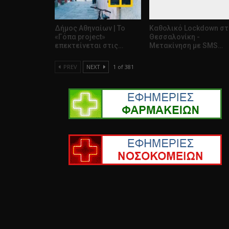
Δήμος Αθηναίων | To
Καθολικό Lockdown στ
«Γόπα project»
Θεσσαλονίκη -
επεκτείνεται στις…
Mετακίνηση με SMS…
PREV
NEXT
1 of 381