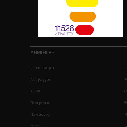
ΔΗΜΟΦΙΛΗ
Επικαιρότητα
13
Αλληλεγγύη
7
Αξίζει
6
Περιφέρεια
5
Πολιτισμός
4
Υγεία
3