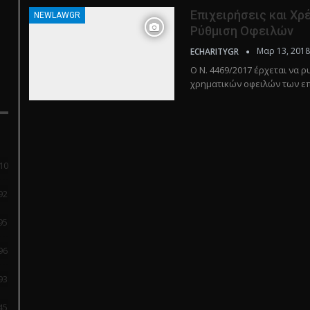
Επιχειρήσεις και Χρ
NEWLAWGR
Ρύθμιση Οφειλών
Μαρ 13, 2018
ECHARITYGR
O N. 4469/2017 έρχεται να 
χρηματικών οφειλών των ε
10
92
95
96
93
45