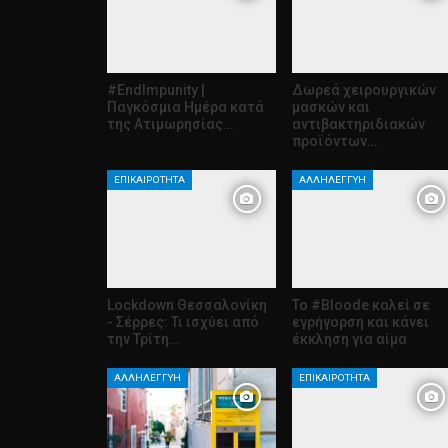
#EndImpunity |
Δωρεά χειρουργικών
Παγκόσμια Ημέρα κατά
μασκών και
της Ατιμωρησίας…
αντιβακτηριδιακών
προϊόντων…
ΕΠΙΚΑΙΡΌΤΗΤΑ
ΑΛΛΗΛΕΓΓΎΗ
Lockdown Θεσσαλονίκη
Το #Bloode καλεί σε
- Σέρρες: Τι ισχύει από
εγρήγορση και κάνει
την Τρίτη…
έκκληση για αίμα
ΑΛΛΗΛΕΓΓΎΗ
ΕΠΙΚΑΙΡΌΤΗΤΑ