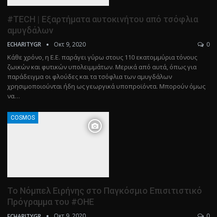
#TECH | Εξαρτήματα αυτοκινήτου από τσόφλια
αμυγδάλων
Οκτ 9, 2020
0
ECHARITYGR
Κάθε χρόνο, η Ε.Ε. παράγει γύρω στους 110 εκατομμύρια τόνους
ζωικών και φυτικών υπολειμμάτων. Μερικά από αυτά, όπως για
παράδειγμα οι φλούδες και τα τσόφλια των αμυγδάλων
χρησιμοποιούνται ήδη ως γεωργικά υποπροϊόντα. Μπορούν όμως
να…
COSMOS
Το Νόμπελ Ειρήνης στο Παγκόσμιο Επισιτιστικό
Πρόγραμμα του #ΟΗΕ
Οκτ 9, 2020
0
ECHARITYGR