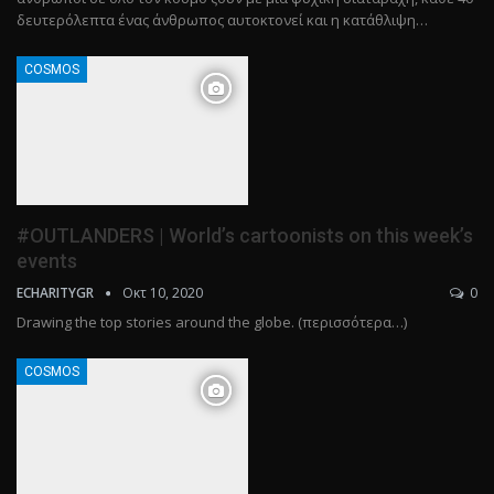
δευτερόλεπτα ένας άνθρωπος αυτοκτονεί και η κατάθλιψη…
COSMOS
#OUTLANDERS | World’s cartoonists on this week’s
events
Οκτ 10, 2020
0
ECHARITYGR
Drawing the top stories around the globe. (περισσότερα…)
COSMOS