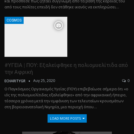
και πρόσθεσε πως ζητάει συγγνώμη από τα βάθη της καρδιάς του
από τους πολίτες επειδή δεν στάθηκε ικανός να εκπληρώσει…
COSMOS
#ΥΓΕΙΑ | ΠΟΥ: Εξαλείφθηκε η πολιομυελίτιδα από
την Αφρική
Αυγ 25, 2020
0
ECHARITYGR
Ο Παγκόσμιος Οργανισμός Υγείας (ΠΟΥ) επιβεβαίωσε σήμερα ότι «ο
ιός της πολιομυελίτιδας εξαλείφθηκε» από την αφρικανική ήπειρο,
τέσσερα χρόνια μετά την εμφάνιση των τελευταίων κρουσμάτων
στη βορειοανατολική Νιγηρία, μια περιοχή όπου…
LOAD MORE POSTS