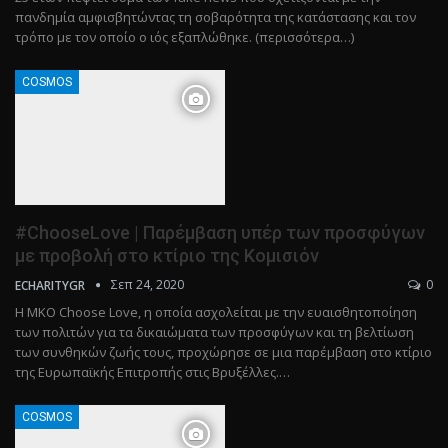
πανδημία αμφισβητώντας τη σοβαρότητα της κατάστασης και τον
τρόπο με τον οποίο ο ιός εξαπλώθηκε. (περισσότερα…)
COSMOS
#ChooseLove | Παρέμβαση υπέρ των προσφύγων
με προβολή στο κτίριο της Κομισιόν
Σεπ 24, 2020
0
ECHARITYGR
Η ΜΚΟ Choose Love, η οποία ασχολείται με την ευαισθητοποίηση
των πολιτών για τα δικαιώματα των προσφύγων και τη βελτίωση
των συνθηκών ζωής τους, προχώρησε σε μια παρέμβαση στο κτίριο
της Ευρωπαϊκής Επιτροπής στις Βρυξέλλες.…
COSMOS