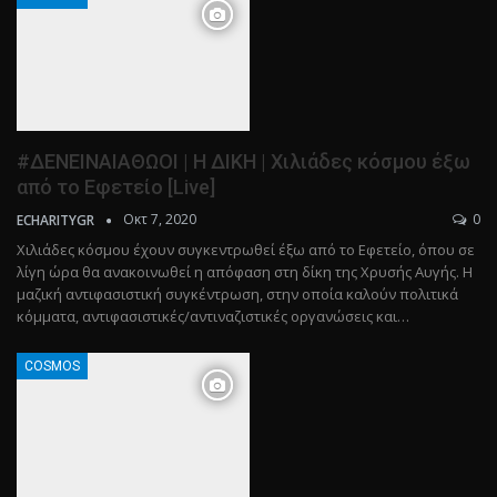
#ΔΕΝΕΙΝΑΙΑΘΩΟΙ | Η ΔΙΚΗ | Χιλιάδες κόσμου έξω
από το Εφετείο [Live]
Οκτ 7, 2020
0
ECHARITYGR
Χιλιάδες κόσμου έχουν συγκεντρωθεί έξω από το Εφετείο, όπου σε
λίγη ώρα θα ανακοινωθεί η απόφαση στη δίκη της Χρυσής Αυγής. Η
μαζική αντιφασιστική συγκέντρωση, στην οποία καλούν πολιτικά
κόμματα, αντιφασιστικές/αντιναζιστικές οργανώσεις και…
COSMOS