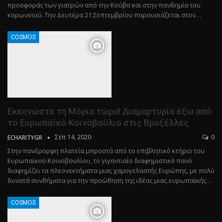
προσφοράς των γιατρών από την Κούβα και στην πανδημία του
κορωνοϊού. Την Δευτέρα 21 Σεπτεμβρίου παρουσιάζεται στον…
COSMOS
Εκκενώστε τη Μόρια τώρα! Διαμαρτυρία έξω από
το Ευρωπαϊκό Κοινοβούλιο στις Βρυξέλλες
Σεπ 14, 2020
0
ECHARITYGR
Στην πανέμορφη πλατεία μπροστά από το επιβλητικό κτήριο του
Ευρωπαϊκού Κοινοβουλίου, το γιγαντιαίο διαφημιστικό πανό
διαφημίζει τα πλεονεκτήματα μιας χαμογελαστής Ευρώπης, με πολύ
δυνατά συνθήματα για την προώθηση της ιδέας μιας ευρωπαϊκής…
COSMOS