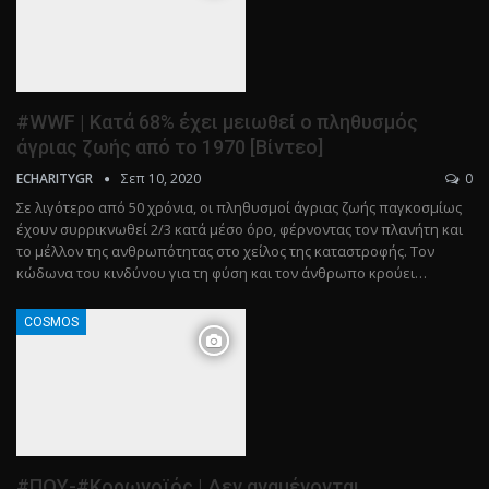
#WWF | Κατά 68% έχει μειωθεί ο πληθυσμός
άγριας ζωής από το 1970 [Βίντεο]
Σεπ 10, 2020
0
ECHARITYGR
Σε λιγότερο από 50 χρόνια, οι πληθυσμοί άγριας ζωής παγκοσμίως
έχουν συρρικνωθεί 2/3 κατά μέσο όρο, φέρνοντας τον πλανήτη και
το μέλλον της ανθρωπότητας στο χείλος της καταστροφής. Τον
κώδωνα του κινδύνου για τη φύση και τον άνθρωπο κρούει…
COSMOS
#ΠΟΥ-#Κορωνοϊός | Δεν αναμένονται