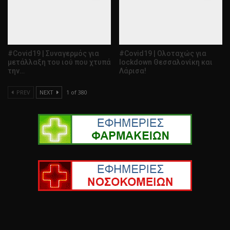
#Covid19 | Συναγερμός για
#Covid19 | Ολοταχώς για
μετάλλαξη του ιού που χτυπά
lockdown Θεσσαλονίκη και
την…
Λάρισα!
PREV
NEXT
1 of 380