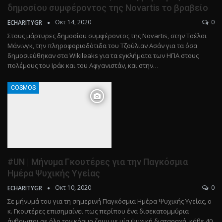
δημοσίου συμφέροντος της Novartis το βραβείο
Οκτ 14, 2020
0
ECHARITYGR
Στους μάρτυρες δημοσίου συμφέροντος της Novartis, στην Τσέλσι
Μάνινγκ, την πληροφοριοδότιδα του Τζούλιαν Ασάν για τα όσα
δημοσιεύθηκαν στα Wikileaks για τα εγκλήματα των ΗΠΑ στους
πολέμους του Ιράκ και του Αφγανιστάν, και στην…
COSMOS
#UN | Μήνυμα Γκουτέρες για την Παγκόσμια
Ημέρα Ψυχικής Υγείας
Οκτ 10, 2020
0
ECHARITYGR
Σε μήνυμά του για τη σημερινή Παγκόσμια Ημέρα Ψυχικής Υγείας, ο
κ. Γκουτέρες επισημαίνει πως περίπου ένα δισεκατομμύρια
άνθρωποι σε όλο τον κόσμο ζουν με μία ψυχική διαταραχή, κάθε 40