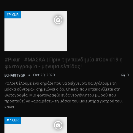
#PIXUR
#Pixur | #ΜΑΣΚΑ | Πριν την πανδημία #Covid19 η
φωτογραφία - μήνυμα ελπίδας!
Οκτ 20, 2020
0
ECHARITYGR
«Όλοι θέλουμε ένα σημάδι που να δείχνει ότι θα βγάλουμε τη
μάσκα σύντομα», σημειώνει ο δρ. Cheaib που απεικονίζεται στη
φωτογραφία. Μια φωτογραφία ενός νεογέννητου μωρού που
προσπαθεί να «αφαιρέσει» τη μάσκα του μαιευτήρα γιατρού του,
κάνει…
#PIXUR