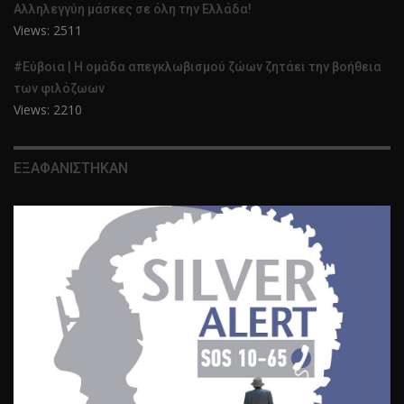
Αλληλεγγύη μάσκες σε όλη την Ελλάδα!
Views: 2511
#Εύβοια | Η ομάδα απεγκλωβισμού ζώων ζητάει την βοήθεια
των φιλόζωων
Views: 2210
ΕΞΑΦΑΝΙΣΤΗΚΑΝ