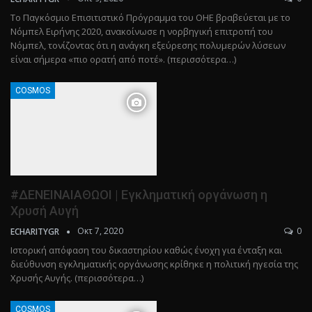
Το Παγκόσμιο Επισιτιστικό Πρόγραμμα του ΟΗΕ βραβεύεται με το
Νόμπελ Ειρήνης 2020, ανακοίνωσε η νορβηγική επιτροπή του
Νόμπελ, τονίζοντας ότι η ανάγκη εξεύρεσης πολυμερών λύσεων
είναι σήμερα «πιο ορατή από ποτέ». (περισσότερα…)
COSMOS
#ΔΕΝΕΙΝΑΙΑΘΩΟΙ | Εγκληματική οργάνωση η
Χρυσή Αυγή
Οκτ 7, 2020
0
ECHARITYGR
Ιστορική απόφαση του δικαστηρίου καθώς ένοχη για ένταξη και
διεύθυνση εγκληματικής οργάνωσης κρίθηκε η πολιτική ηγεσία της
Χρυσής Αυγής. (περισσότερα…)
COSMOS