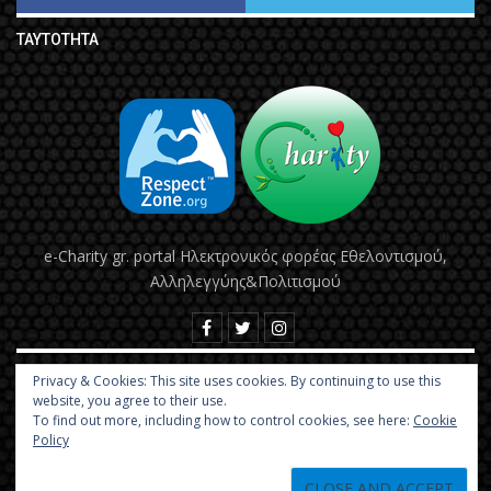
ΤΑΥΤΌΤΗΤΑ
e-Charity gr. portal Hλεκτρονικός φορέας Εθελοντισμού,
Αλληλεγγύης&Πολιτισμού
ΠΡΌΣΦΑΤΑ
Privacy & Cookies: This site uses cookies. By continuing to use this
website, you agree to their use.
To find out more, including how to control cookies, see here:
Cookie
#Tech | To Πανεπιστήμιο Δυτικής Αττικής είναι
Policy
το πρώτο…