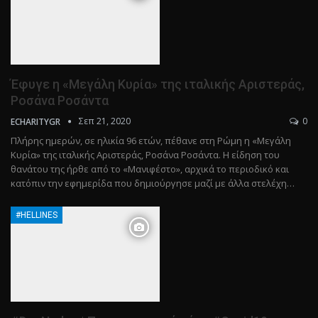
Έφυγε η «Μεγάλη Κυρία» της ιταλικής Αριστεράς,
Ροσάνα Ροσάντα
Σεπ 21, 2020
0
ECHARITYGR
Πλήρης ημερών, σε ηλικία 96 ετών, πέθανε στη Ρώμη η «Μεγάλη
Κυρία» της ιταλικής Αριστεράς, Ροσάνα Ροσάντα. Η είδηση του
θανάτου της ήρθε από το «Μανιφέστο», αρχικά το περιοδικό και
κατόπιν την εφημερίδα που δημιούργησε μαζί με άλλα στελέχη…
#HELLINES