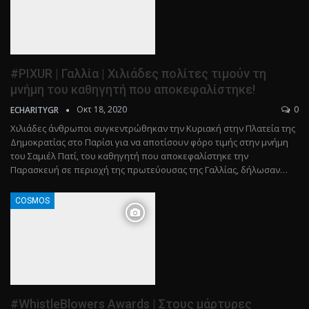
#PIXUR | Γαλλία | Χιλιάδες πολίτες τιμούν τη
μνήμη του καθηγητή που αποκεφαλίστηκε!
Οκτ 18, 2020
0
ECHARITYGR
Χιλιάδες άνθρωποι συγκεντρώθηκαν την Κυριακή στην Πλατεία της
Δημοκρατίας στο Παρίσι για να αποτίσουν φόρο τιμής στην μνήμη
του Σαμιέλ Πατί, του καθηγητή που αποκεφαλίστηκε την
Παρασκευή σε περιοχή της πρωτεύουσας της Γαλλίας, δήλωσαν…
COSMOS
#WhistleBlowers Awards | Στους μάρτυρες