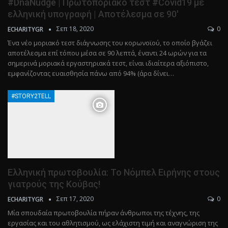
#DnaNudge | Πρωτοποριακό τέστ #Covid19 με
ελληνική υπογραφή | Αποτέλεσμα σε 90′
Σεπ 18, 2020
0
ECHARITYGR
Ένα νέο μοριακό τεστ διάγνωσης του κορωνοϊού, το οποίο βγάζει
αποτέλεσμα επί τόπου μέσα σε 90 λεπτά, έναντι 24 ωρών για τα
σημερινά μοριακά εργαστηριακά τεστ, είναι ιδιαίτερα αξιόπιστο,
εμφανίζοντας ευαισθησία πάνω από 94% (άρα δίνει…
#STORY2TELL
Ελληνική πρωτοβουλία: Το Νόμπελ Ειρήνης στους
γιατρούς της Κούβας!
Σεπ 17, 2020
0
ECHARITYGR
Mία σπουδαία πρωτοβουλία πήραν άνθρωποι της τέχνης, της
εργασίας και του αθλητισμού, ως ελάχιστη τιμή και αναγνώριση της