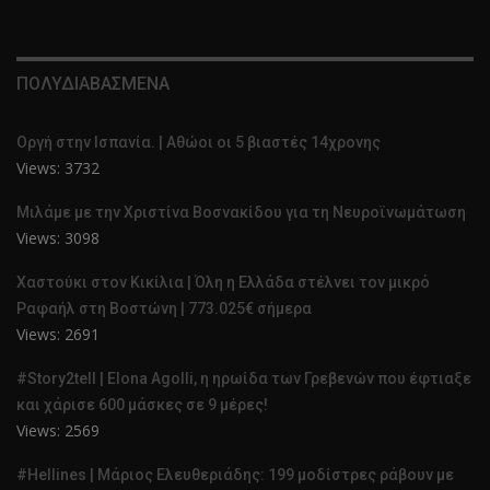
ΠΟΛΥΔΙΑΒΑΣΜΕΝΑ
Οργή στην Ισπανία. | Αθώοι οι 5 βιαστές 14χρονης
Views: 3732
Μιλάμε με την Χριστίνα Βοσνακίδου για τη Νευροϊνωμάτωση
Views: 3098
Χαστούκι στον Κικίλια | Όλη η Ελλάδα στέλνει τον μικρό
Ραφαήλ στη Βοστώνη | 773.025€ σήμερα
Views: 2691
#Story2tell | Elona Agolli, η ηρωίδα των Γρεβενών που έφτιαξε
και χάρισε 600 μάσκες σε 9 μέρες!
Views: 2569
#Hellines | Μάριος Ελευθεριάδης: 199 μοδίστρες ράβουν με