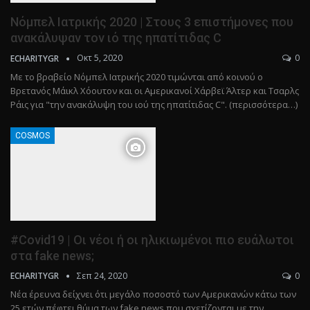
Νόμπελ Ιατρικής 2020 | Στους 3 επιστήμονες που
ανακάλυψαν τον ιό της ηπατίτιδας C
Οκτ 5, 2020
0
ECHARITYGR
Με το βραβείο Νόμπελ Ιατρικής 2020 τιμώνται από κοινού ο
Βρετανός Μάικλ Χόουτον και οι Αμερικανοί Χάρβεϊ Άλτερ και Τσαρλς
Ράις για "την ανακάλυψη του ιού της ηπατίτιδας C". (περισσότερα…)
COSMOS
#Covid19 | Οι νέοι ή οι ηλικιωμένοι πιο ευάλωτοι
στα fake news;
Σεπ 24, 2020
0
ECHARITYGR
Nέα έρευνα δείχνει ότι μεγάλο ποσοστό των Αμερικανών κάτω των
25 ετών πέφτει θύμα των fake news που σχετίζονται με την