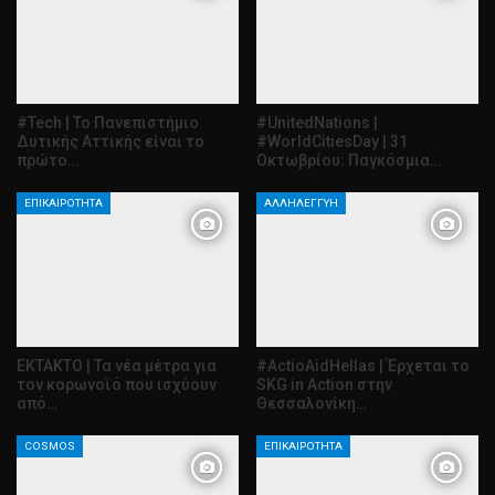
#Tech | To Πανεπιστήμιο
#UnitedNations |
Δυτικής Αττικής είναι το
#WorldCitiesDay | 31
πρώτο…
Οκτωβρίου: Παγκόσμια…
ΕΠΙΚΑΙΡΌΤΗΤΑ
ΑΛΛΗΛΕΓΓΎΗ
ΕΚΤΑΚΤΟ | Τα νέα μέτρα για
#ActioAidHellas | Έρχεται το
τον κορωνοϊό που ισχύουν
SKG in Action στην
από…
Θεσσαλονίκη…
COSMOS
ΕΠΙΚΑΙΡΌΤΗΤΑ