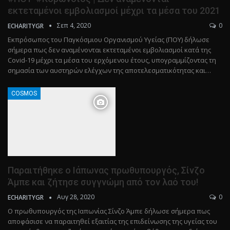
εκτεταμένοι εμβολιασμοί μέχρι τα μέσα του 2021
Σεπ 4, 2020
0
ECHARITYGR
Εκπρόσωπος του Παγκόσμιου Οργανισμού Υγείας (ΠΟΥ) δήλωσε
σήμερα πως δεν αναμένονται εκτεταμένοι εμβολιασμοί κατά της
Covid-19 μέχρι τα μέσα του ερχόμενου έτους, υπογραμμίζοντας τη
σημασία των αυστηρών ελέγχων της αποτελεσματικότητας και…
COSMOS
Παραιτήθηκε ο Ιάπωνας πρωθυπουργός, Σίνζο
Άμπε και ζήτησε συγγνώμη από τον λαό του!
Αυγ 28, 2020
0
ECHARITYGR
Ο πρωθυπουργός της Ιαπωνίας Σίνζο Άμπε δήλωσε σήμερα πως
αποφάσισε να παραιτηθεί εξαιτίας της επιδείνωσης της υγείας του