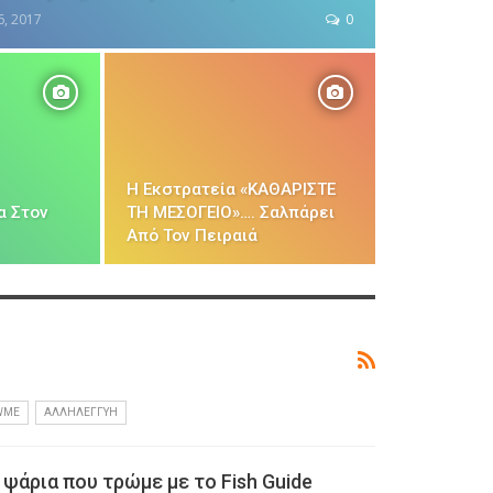
6, 2017
0
Η Εκστρατεία «ΚΑΘΑΡΙΣΤΕ
α Στον
ΤΗ ΜΕΣΟΓΕΙΟ»…. Σαλπάρει
Από Τον Πειραιά
WME
ΑΛΛΗΛΕΓΓΎΗ
ψάρια που τρώμε με το Fish Guide