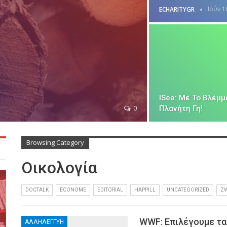
Ιούν 1
ECHARITYGR
ISea: Με Το Βλέμμ
0
Πλανήτη Γη!
Browsing Category
Οικολογία
DOCTALK
ECONOME
EDITORIAL
HAPPILL
UNCATEGORIZED
Z
WWF: Επιλέγουμε τα 
ΑΛΛΗΛΕΓΓΎΗ