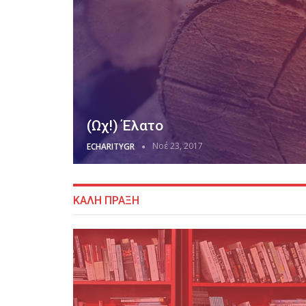
(Ωχ!) Έλατο
Νοέ 23, 2017
ECHARITYGR
ΚΑΛΗ ΠΡΑΞΗ