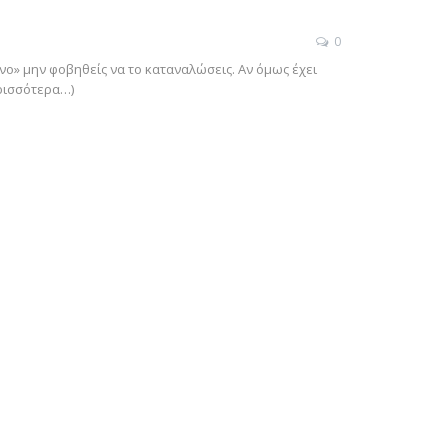
0
ινο» μην φοβηθείς να το καταναλώσεις. Αν όμως έχει
ερισσότερα…)