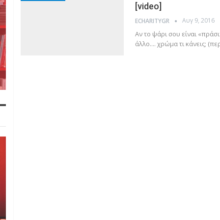
[video]
Αυγ 9, 2016
ECHARITYGR
Αν το ψάρι σου είναι «πράσ
άλλο.... χρώμα τι κάνεις; (π