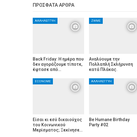
ΠΡΌΣΦΑΤΑ ΆΡΘΡΑ
ΑΛΛΗΛΕΓΓΎΗ
ZWME
Back Friday: H ημέρα που
Αναλύουμε την
δεν αγοράζουμε τίποτε,
Πολλαπλή Σκλήρυνση
έφτασε από…
κατά Πλάκας.
ECONOME
ΑΛΛΗΛΕΓΓΎΗ
Είσαι κι εσύ δικαιούχος
Be Humane Birthday
του Κοινωνικού
Party #02
Μερίσματος; Ξεκίνησε…