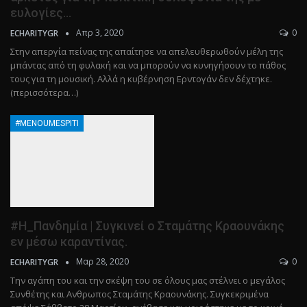
ευλογίες…
Απρ 3, 2020
0
ECHARITYGR
Στην απεργία πείνας της απαίτησε να απελευθερωθούν μέλη της
μπάντας από τη φυλακή και να μπορούν να κυνηγήσουν το πάθος
τους για τη μουσική. Αλλά η κυβέρνηση Ερντογάν δεν δέχτηκε.
(περισσότερα…)
#MENOUMESPITI
#Η_Πανδημία | Συγκινεί ο Σταμάτης Κραουνάκης
εν μέσω καραντίνας.
Μαρ 28, 2020
0
ECHARITYGR
Την αγάπη του και την σκέψη του σε όλους μας στέλνει ο μεγάλος
Συνθέτης και Ανθρωπος Σταμάτης Κραουνάκης. Συγκεκριμένα