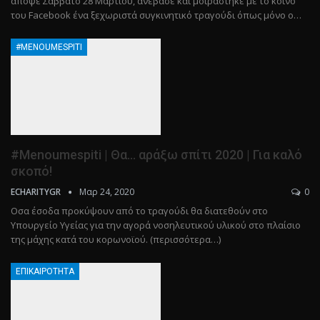
απόψε Σάββατο 28 Μαρτίου, ανέβασε και μοιράστηκε με το κοινό
του Facebook ένα ξεχωριστά συγκινητικό τραγούδι όπως μόνο ο…
#MENOUMESPITI
#Menoumespiti | Θα… αράξω σπίτι 2020 | Για καλό
σκοπό!
Μαρ 24, 2020
0
ECHARITYGR
Οσα έσοδα προκύψουν από το τραγούδι θα διατεθούν στο
Υπουργείο Υγείας για την αγορά νοσηλευτικού υλικού στο πλαίσιο
της μάχης κατά του κορωνοϊού. (περισσότερα…)
ΕΠΙΚΑΙΡΌΤΗΤΑ