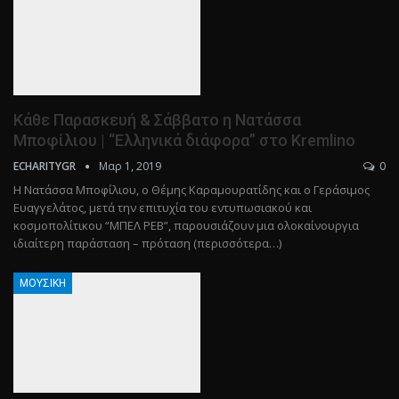
Κάθε Παρασκευή & Σάββατο η Νατάσσα
Μποφίλιου | “Ελληνικά διάφορα” στο Kremlino
Μαρ 1, 2019
0
ECHARITYGR
Η Νατάσσα Μποφίλιου, ο Θέμης Καραμουρατίδης και ο Γεράσιμος
Ευαγγελάτος, μετά την επιτυχία του εντυπωσιακού και
κοσμοπολίτικου “ΜΠΕΛ ΡΕΒ”, παρουσιάζουν μια ολοκαίνουργια
ιδιαίτερη παράσταση – πρόταση (περισσότερα…)
ΜΟΥΣΙΚΉ