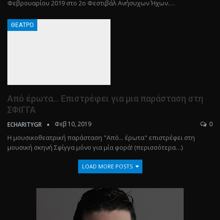
Φεβρουαρίου 2019 στο 2ο Φεστιβάλ Ανήσυχων Ήχων.…
ΘΈΑΤΡΟ
Από έρωτα… Επιστρέφει για μια παράσταση στη
ΣΦΙΓΓΑ
Φεβ 10, 2019
0
ECHARITYGR
Η μουσικοθεατρική παράσταση "Από... έρωτα" επιστρέφει στη
μουσική σκηνή Σφίγγα μόνο για μία φορά! (περισσότερα…)
LOAD MORE POSTS