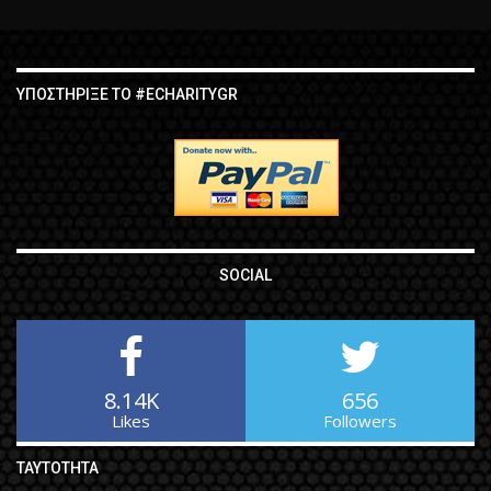
ΥΠΟΣΤΉΡΙΞΕ ΤΟ #ECHARITYGR
SOCIAL
8.14K
656
Likes
Followers
ΤΑΥΤΌΤΗΤΑ