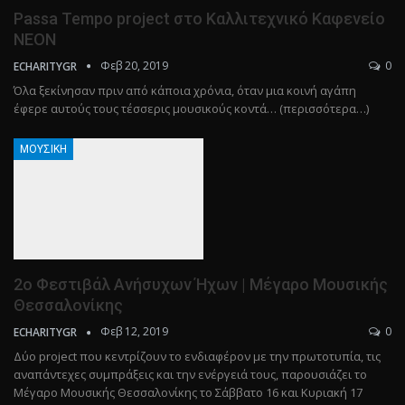
Passa Tempo project στο Καλλιτεχνικό Καφενείο
ΝΕΟΝ
Φεβ 20, 2019
0
ECHARITYGR
Όλα ξεκίνησαν πριν από κάποια χρόνια, όταν μια κοινή αγάπη
έφερε αυτούς τους τέσσερις μουσικούς κοντά… (περισσότερα…)
ΜΟΥΣΙΚΉ
2ο Φεστιβάλ Ανήσυχων Ήχων | Μέγαρο Μουσικής
Θεσσαλονίκης
Φεβ 12, 2019
0
ECHARITYGR
Δύο project που κεντρίζουν το ενδιαφέρον με την πρωτοτυπία, τις
αναπάντεχες συμπράξεις και την ενέργειά τους, παρουσιάζει το
Μέγαρο Μουσικής Θεσσαλονίκης το Σάββατο 16 και Κυριακή 17