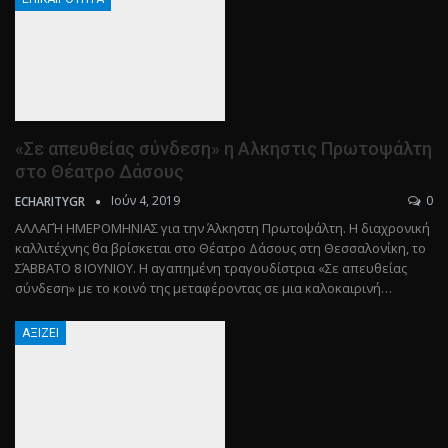
«Σε απευθείας σύνδεση» η Αλκηστις Πρωτοψάλτη
στο Θέατρο Δάσους
Ιούν 4, 2019
0
ECHARITYGR
ΑΛΛΑΓΉ ΗΜΕΡΟΜΗΝΙΑΣ για την Άλκηστη Πρωτοψάλτη. Η διαχρονική
καλλιτέχνης θα βρίσκεται στο Θέατρο Δάσους στη Θεσσαλονίκη, το
ΣΆΒΒΑΤΟ 8 ΙΟΥΝΙΟΥ. Η αγαπημένη τραγουδίστρια «Σε απευθείας
σύνδεση» με το κοινό της μεταφέροντας σε μια καλοκαιρινή…
ΑΞΊΖΕΙ