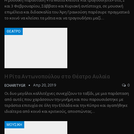
Η μουσική παράσταση «Τα Μάτια κλείστε Και τραγουδήστε» στις 2
και 3 Φεβρουαρίου, Σάββατο και Κυριακή αντίστοιχα, σε μουσική
επιμέλεια και διδασκαλία του Άρη Γραικούση παρέσυρε πραγματικά
το κοινό να κλείσει τα μάτια και να τραγουδήσει μαζί…
ΘΈΑΤΡΟ
Η Ρίτα Αντωνοπούλου στο Θέατρο Αυλαία
Απρ 20, 2019
0
ECHARITYGR
Οι δυο μεγάλοι καλλιτέχνες συνεχίζουν το ταξίδι, με μια παράσταση
από αυτές που χαράσσουν την μνήμη και που παρουσιάστηκε με
τεράστια επιτυχία σε όλη την Ελλάδα και την Κύπρο και αγαπήθηκε
ιδιαίτερα από κοινό και κριτικούς, αποσπώντας…
ΜΟΥΣΙΚΉ