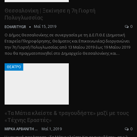
Θεσσαλονίκη | Ξεκίνησε η 7η Γιορτή
Πολυγλωσσίας
Μαΐ 15, 2019
0
ECHARITYGR
O Δήμος Θεσσαλονίκης σε συνεργασία με τη Δ.Ε.Π.Θ.Ε (Δημοτική
Εταιρεία Πληροφόρησης, Θεάματος και Επικοινωνίας) διοργανώνει
την 7η Γιορτή Πολυγλωσσίας από 13 Μαΐου 2019 έως 19 Μαΐου 2019
που θα πραγματοποιηθεί στο Δημαρχείο Θεσσαλονίκης και…
ΘΈΑΤΡΟ
«Τα Μάτια κλείστε & τραγουδήστε» μαζί με τους
«Τέχνης Εραστές»
Μαΐ 1, 2019
0
ΜΊΡΚΑ ΑΡΒΑΝΊΤΗ