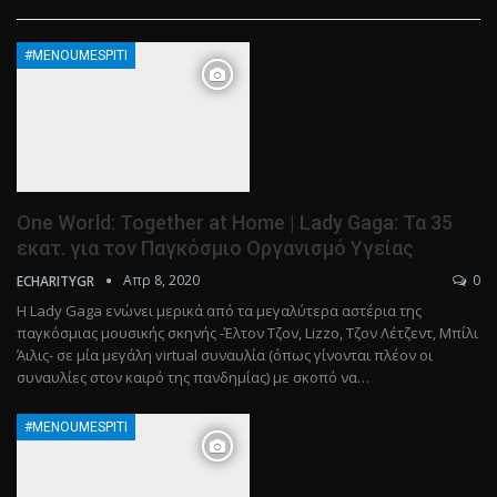
#MENOUMESPITI
One World: Together at Home | Lady Gaga: Τα 35
εκατ. για τον Παγκόσμιο Οργανισμό Υγείας
Απρ 8, 2020
0
ECHARITYGR
Η Lady Gaga ενώνει μερικά από τα μεγαλύτερα αστέρια της
παγκόσμιας μουσικής σκηνής -Έλτον Τζον, Lizzo, Τζον Λέτζεντ, Μπίλι
Άιλις- σε μία μεγάλη virtual συναυλία (όπως γίνονται πλέον οι
συναυλίες στον καιρό της πανδημίας) με σκοπό να…
#MENOUMESPITI