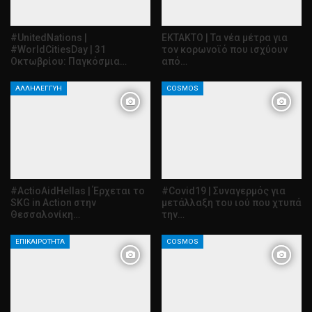
#UnitedNations |
ΕΚΤΑΚΤΟ | Τα νέα μέτρα για
#WorldCitiesDay | 31
τον κορωνοϊό που ισχύουν
Οκτωβρίου: Παγκόσμια…
από…
ΑΛΛΗΛΕΓΓΎΗ
COSMOS
#ActioAidHellas | Έρχεται το
#Covid19 | Συναγερμός για
SKG in Action στην
μετάλλαξη του ιού που χτυπά
Θεσσαλονίκη…
την…
ΕΠΙΚΑΙΡΌΤΗΤΑ
COSMOS