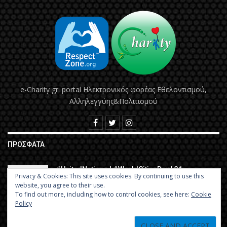
e-Charity gr. portal Hλεκτρονικός φορέας Εθελοντισμού,
Αλληλεγγύης&Πολιτισμού
ΠΡΌΣΦΑΤΑ
#UnitedNations | #WorldCitiesDay | 31
Privacy & Cookies: This site uses cookies. By continuing to use this
Οκτωβρίου:…
website, you agree to their use.
To find out more, including how to control cookies, see here:
Cookie
Policy
ΕΚΤΑΚΤΟ | Τα νέα μέτρα για τον κορωνοϊό που
ισχύουν από…