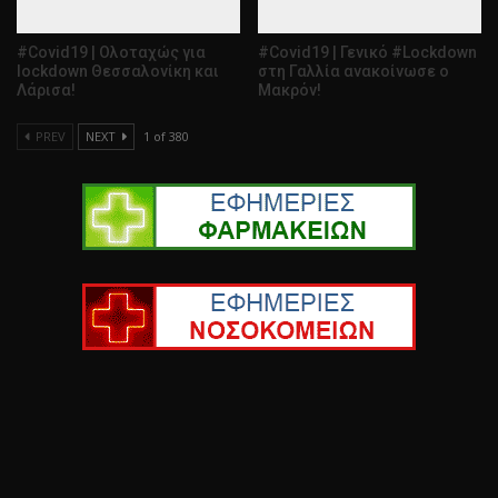
#Covid19 | Ολοταχώς για
#Covid19 | Γενικό #Lockdown
lockdown Θεσσαλονίκη και
στη Γαλλία ανακοίνωσε ο
Λάρισα!
Μακρόν!
PREV
NEXT
1 of 380