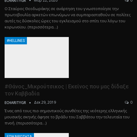
Μαρ 22, 2020
0
ECHARITYGR
Ο Σταύρος Θεοδωράκης σε ανάρτηση του γνωστοποίησε την
πρωτοβουλία αρκετών επωνύμων να συμπαρασταθούν σε πολίτες
αυτές τις δύσκολες ώρες του εγκλεισμού στο σπίτι του λόγω του
κορωνοϊου. (περισσότερα…)
#HELLINES
#Θάνος_Μικρούτσικος | Εκείνος που μας δίδαξε
τον Καββαδία
Δεκ 29, 2019
0
ECHARITYGR
Ένας από τους πιο σημαντικούς συνθέτες της νεότερης ελληνικής
μουσικής σκηνής άφησε το βράδυ του Σαββάτου την τελευταία του
πνοή. (περισσότερα…)
ΕΠΙΚΑΙΡΌΤΗΤΑ