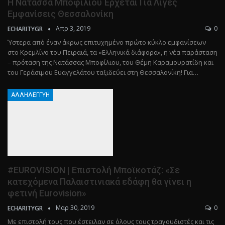
Η Νατάσσα Μποφίλιου Έρχεται Για Λίγες
Εμφανίσεις Θεσσαλονίκη
Απρ 3, 2019
0
ECHARITYGR
Ύστερα από έναν άκρως επιτυχημένο πρώτο κύκλο εμφανίσεων
στο Κρεμλίνο του Πειραιά, τα «Ελληνικά διάφορα», η νέα παράσταση
– πρόταση της Νατάσσας Μποφίλιου, του Θέμη Καραμουρατίδη και
του Γεράσιμου Ευαγγελάτου ταξιδεύει στη Θεσσαλονίκη! Για…
ΑΛΛΗΛΕΓΓΎΗ
#EUROVISION | Επιστολή Μποϊκοτάζ: «Σε
κατεχόμενα Παλαιστινιακά εδάφη θα γίνει η
φετινή Eurovision»
Μαρ 30, 2019
0
ECHARITYGR
Με επιστολή τους που έστειλαν σε όλους τους τραγουδιστές και τις