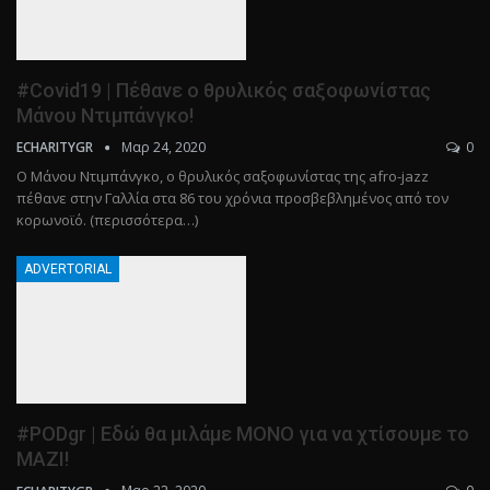
#Covid19 | Πέθανε ο θρυλικός σαξοφωνίστας
Μάνου Ντιμπάνγκο!
Μαρ 24, 2020
0
ECHARITYGR
Ο Μάνου Ντιμπάνγκο, ο θρυλικός σαξοφωνίστας της afro-jazz
πέθανε στην Γαλλία στα 86 του χρόνια προσβεβλημένος από τον
κορωνοϊό. (περισσότερα…)
ADVERTORIAL
#PODgr | Εδώ θα μιλάμε ΜΟΝΟ για να χτίσουμε το
ΜΑΖΙ!