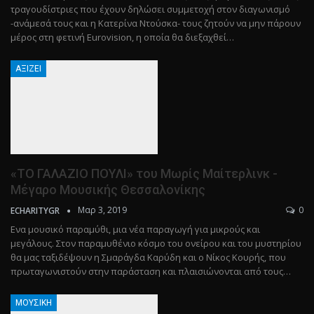
τραγουδίστριες που έχουν δηλώσει συμμετοχή στον διαγωνισμό
-ανάμεσά τους και η Κατερίνα Ντούσκα- τους ζητούν να μην πάρουν
μέρος στη φετινή Eurovision, η οποία θα διεξαχθεί…
ΑΞΊΖΕΙ
«ΤΟ ΓΑΛΑΖΙΟ ΠΟΥΛΙ» του Μωρίς Μαίτερλινκ -
Μέγαρο Μουσικής Θεσσαλονίκης
Μαρ 3, 2019
0
ECHARITYGR
Ενα μουσικό παραμύθι, μια νέα παραγωγή για μικρούς και
μεγάλους. Στον παραμυθένιο κόσμο του ονείρου και του μυστηρίου
θα μας ταξιδέψουν η Σμαράγδα Καρύδη και ο Νίκος Κουρής, που
πρωταγωνιστούν στην παράσταση και πλαισιώνονται από τους…
ΜΟΥΣΙΚΉ