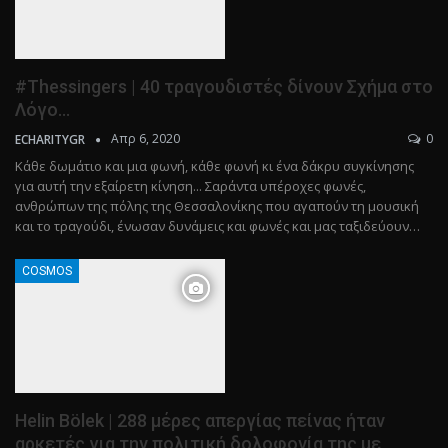
#Thessingers | 40 τραγουδιστές δίνουν Σχήμα στο
Λόγο…
Απρ 6, 2020
0
ECHARITYGR
Κάθε δωμάτιο και μια φωνή, κάθε φωνή κι ένα δάκρυ συγκίνησης
για αυτή την εξαίρετη κίνηση... Σαράντα υπέροχες φωνές,
ανθρώπων της πόλης της Θεσσαλονίκης που αγαπούν τη μουσική
και το τραγούδι, ένωσαν δυνάμεις και φωνές και μας ταξιδεύουν…
COSMOS
Helin Bölek | 288 μέρες απεργίας πείνας ήταν
αρκετές για την πολιτική δολοφονία της με