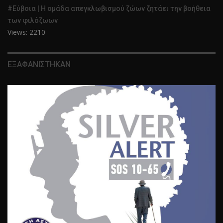
#Εύβοια | Η ομάδα απεγκλωβισμού ζώων ζητάει την βοήθεια
των φιλόζωων
Views: 2210
ΕΞΑΦΑΝΙΣΤΗΚΑΝ