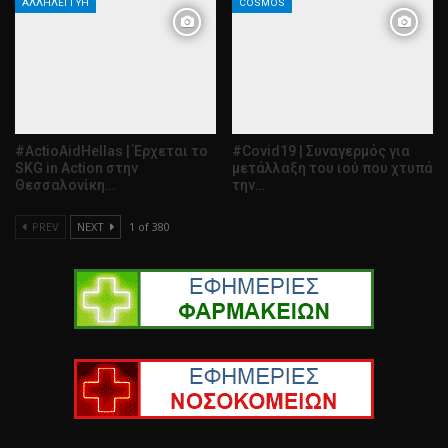
ΑΛΛΗΛΕΓΓΎΗ
COSMOS
#ActioAidHellas | Έρχεται το
#Covid19 | Συναγερμός για
SKG in Action στην
μετάλλαξη του ιού που χτυπά
Θεσσαλονίκη…
την…
PREV
NEXT
1 of 380