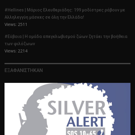
#Hellines | Μάριος Ελευθεριάδης: 199 μοδίστρες ράβουν με
Αλληλεγγύη μάσκες σε όλη την Ελλάδα!
Views: 2511
#Εύβοια | Η ομάδα απεγκλωβισμού ζώων ζητάει την βοήθεια
των φιλόζωων
Views: 2214
ΕΞΑΦΑΝΙΣΤΗΚΑΝ