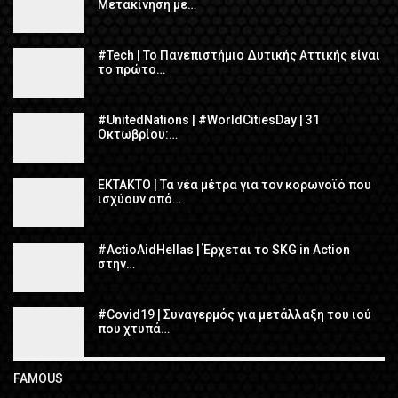
Mετακίνηση με…
#Tech | To Πανεπιστήμιο Δυτικής Αττικής είναι
το πρώτο…
#UnitedNations | #WorldCitiesDay | 31
Οκτωβρίου:…
ΕΚΤΑΚΤΟ | Τα νέα μέτρα για τον κορωνοϊό που
ισχύουν από…
#ActioAidHellas | Έρχεται το SKG in Action
στην…
#Covid19 | Συναγερμός για μετάλλαξη του ιού
που χτυπά…
FAMOUS