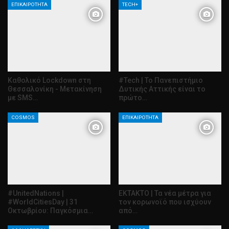
ΕΠΙΚΑΙΡΌΤΗΤΑ
TECH+
Καθολικό Lockdown στη
#Tech | To Πανεπιστήμιο
Θεσσαλονίκη - Mετακίνηση
Δυτικής Αττικής είναι το
με SMS…
πρώτο…
COSMOS
ΕΠΙΚΑΙΡΌΤΗΤΑ
#UnitedNations |
ΕΚΤΑΚΤΟ | Τα νέα μέτρα για
#WorldCitiesDay | 31
τον κορωνοϊό που ισχύουν
Οκτωβρίου: Παγκόσμια…
από…