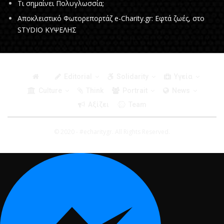
Τι σημαίνει Πολυγλωσσία;
Αποκλειστικό Φωτορεπορτάζ e-Charity.gr: Εφτά ζωές, στο
STYDIO ΚΥΨΕΛΗΣ
Editorial
Solidarity
Υγεία
Culture
Think
Portrait
News
Αξίζει
Team
© 2020 - #echaritygr. All Rights Reserved.