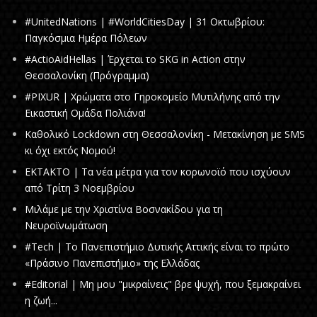
#UnitedNations | #WorldCitiesDay | 31 Οκτωβρίου:
Παγκόσμια Ημέρα Πόλεων
#ActioAidHellas | Έρχεται το SKG in Action στην
Θεσσαλονίκη (Πρόγραμμα)
#PIXUR | Χρώματα στο Γηροκομείο Μυτιλήνης από την
Εικαστική Ομάδα Πολιάνα!
Καθολικό Lockdown στη Θεσσαλονίκη - Mετακίνηση με SMS
κι όχι εκτός Νομού!
ΕΚΤΑΚΤΟ | Τα νέα μέτρα για τον κορωνοϊό που ισχύουν
από Τρίτη 3 Νοεμβρίου
Μιλάμε με την Χριστίνα Βοσνακίδου για τη
Νευροϊνωμάτωση
#Tech | To Πανεπιστήμιο Δυτικής Αττικής είναι το πρώτο
«Πράσινο Πανεπιστήμιο» της Ελλάδας
#Editorial | Μη μου "μικραίνεις" βρε ψυχή, που ξεμακραίνει
η ζωή...