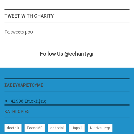
TWEET WITH CHARITY
Τα tweets μου
Follow Us
@echaritygr
ΣΑΣ ΕΥΧΑΡΙΣΤΟΎΜΕ
42.996 Επισκέψεις
ΚΑΤΗΓΟΡΊΕΣ
doctalk
EconoME
editorial
Happill
Nutrivaluegr