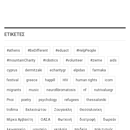
ΕΤΙΚΈΤΕΣ
#athens
#BeDifferent
#eduact
#HelpPeople
#mountainCharity
#robotics
#volunteer
#zwme
aids
cyprus
dermitzaki
echaritygr
elpidas
farmaka
festival
greece
happill
HIV
human rights
icom
migrants
music
neurofibromatosis
nf
nutrivaluegr
Pnoi
poetry
psychology
refugees
thessaloniki
trofima
Βελεσιώτου
Ζουγανέλη
Θεσσαλονίκη
Μίρκα Αρβανίτη
ΟΑΣΑ
Φωτεινή
διατροφή
δωρεάν
λεωφορείο
μουσείο
νεολαία
παιδεία
πολιτισμός