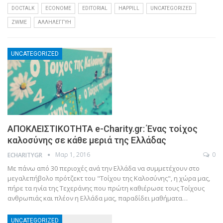
DOCTALK
ECONOME
EDITORIAL
HAPPILL
UNCATEGORIZED
ZWME
ΑΛΛΗΛΕΓΓΎΗ
UNCATEGORIZED
ΑΠΟΚΛΕΙΣΤΙΚΟΤΗΤΑ e-Charity.gr: Ένας τοίχος
καλοσύνης σε κάθε μεριά της Ελλάδας
Μαρ 1, 2016
0
ECHARITYGR
Με πάνω από 30 περιοχές ανά την Ελλάδα να συμμετέχουν στο
μεγαλεπήβολο πρότζεκτ του "Τοίχου της Καλοσύνης", η χώρα μας,
πήρε τα ηνία της Τεχεράνης που πρώτη καθιέρωσε τους Τοίχους
ανθρωπιάς και πλέον η Ελλάδα μας, παραδίδει μαθήματα…
UNCATEGORIZED