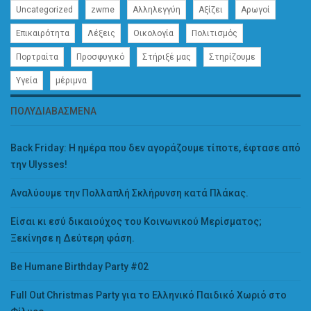
Uncategorized
zwme
Αλληλεγγύη
Αξίζει
Αρωγοί
Επικαιρότητα
Λέξεις
Οικολογία
Πολιτισμός
Πορτραίτα
Προσφυγικό
Στήριξέ μας
Στηρίζουμε
Υγεία
μέριμνα
ΠΟΛΥΔΙΑΒΑΣΜΈΝΑ
Back Friday: H ημέρα που δεν αγοράζουμε τίποτε, έφτασε από
την Ulysses!
Αναλύουμε την Πολλαπλή Σκλήρυνση κατά Πλάκας.
Είσαι κι εσύ δικαιούχος του Κοινωνικού Μερίσματος;
Ξεκίνησε η Δεύτερη φάση.
Be Humane Birthday Party #02
Full Out Christmas Party για το Ελληνικό Παιδικό Χωριό στο