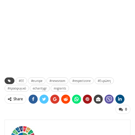
#EE
#europe
#newsroom
#respectzone
#Ευρώπη
#προσφυγικό
echaritygr
migrants
Share
0