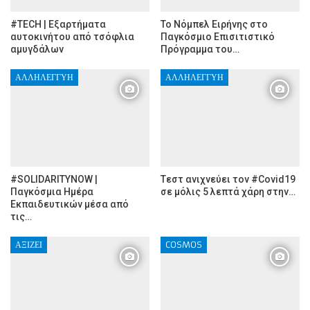
#TECH | Εξαρτήματα
Το Νόμπελ Ειρήνης στο
αυτοκινήτου από τσόφλια
Παγκόσμιο Επισιτιστικό
αμυγδάλων
Πρόγραμμα του…
ΑΛΛΗΛΕΓΓΎΗ
ΑΛΛΗΛΕΓΓΎΗ
#SOLIDARITYNOW |
Tεστ ανιχνεύει τον #Covid19
Παγκόσμια Ημέρα
σε μόλις 5 λεπτά χάρη στην…
Εκπαιδευτικών μέσα από
τις…
ΑΞΊΖΕΙ
COSMOS