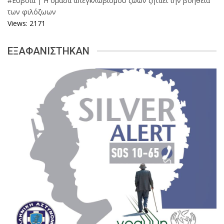
#Εύβοια | Η ομάδα απεγκλωβισμού ζώων ζητάει την βοήθεια
των φιλόζωων
Views: 2171
ΕΞΑΦΑΝΙΣΤΗΚΑΝ