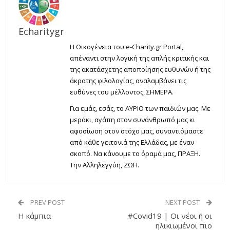
Echaritygr
Η Οικογένεια του e-Charity.gr Portal,
απέναντι στην λογική της απλής κριτικής και
της ακατάσχετης αποποίησης ευθυνών ή της
άκρατης φιλολογίας, αναλαμβάνει τις
ευθύνες του μέλλοντος, ΣΗΜΕΡΑ.
Για εμάς, εσάς, το ΑΥΡΙΟ των παιδιών μας. Με
μεράκι, αγάπη στον συνάνθρωπό μας κι
αφοσίωση στον στόχο μας, συναντιόμαστε
από κάθε γειτονιά της Ελλάδας, με έναν
σκοπό. Να κάνουμε το όραμά μας, ΠΡΑΞΗ.
Την Αλληλεγγύη, ΖΩΗ.
PREV POST
NEXT POST
Η κάμπια
#Covid19 | Οι νέοι ή οι
ηλικιωμένοι πιο