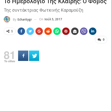
Το Ημερολόγιο Της Κλαίρης: Ο Φόβος
Της συντάκτριας Φωτεινής Καραμούζη
On
Ιούλ 5, 2017
By
Echaritygr
1
0
81
Το είδαν