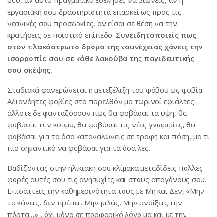
σου, αν αυτό πραγματικά εθέλησες να βιώνεις, αν η
εργασιακή σου δραστηριότητα επαρκεί ως προς τις
νεανικές σου προσδοκίες, αν είσαι σε θέση να την
κρατήσεις σε ποιοτικό επίπεδο.
Συνειδητοποιείς πως
στον πλακόστρωτο δρόμο της νουνέχειας χάνεις την
ισορροπία σου σε κάθε λακούβα της παγιδευτικής
σου σκέψης.
Σταδιακά φανερώνεται η μετεξέλιξη του φόβου ως φοβία.
Αδιανόητες φοβίες στο παρελθόν μα τωρινοί εφιάλτες…
άλλοτε δε φανταζόσουν πως θα φοβάσαι τα ύψη, θα
φοβάσαι τον κόσμο, θα φοβάσαι τις νέες γνωριμίες, θα
φοβάσαι για τα όσα καταναλώνεις σε τροφή και πόση, μα τι
πιο σημαντικό να φοβάσαι για τα όσα λες.
Βαδίζοντας στην ηλικιακη σου κλίμακα μεταδίδεις πολλές
φορές αυτές σου τις ανησυχίες και στους απογόνους σου.
Επισάττεις την καθημερινότητα τους με Μη και Δεν, «Μην
το κάνεις, δεν πρέπει, Μην μιλάς, Μην ανοίξεις την
πόρτα…» , όχι μόνο σε προφορικό λόγο μα και με την