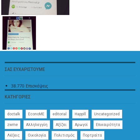
ΣΑΣ ΕΥΧΑΡΙΣΤΟΎΜΕ
38.770 Επισκέψεις
ΚΑΤΗΓΟΡΊΕΣ
doctalk
EconoME
editorial
Happill
Uncategorized
zwme
Αλληλεγγύη
Αξίζει
Αρωγοί
Επικαιρότητα
Λέξεις
Οικολογία
Πολιτισμός
Πορτραίτα