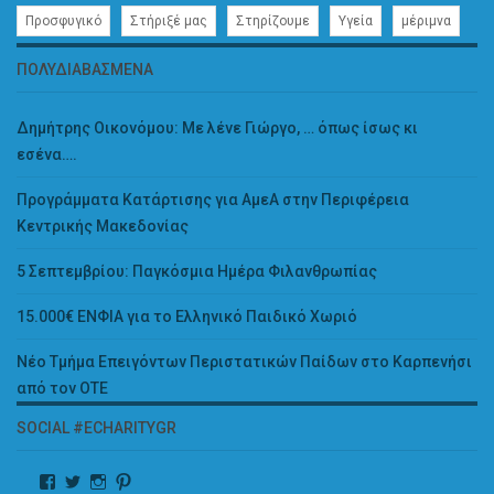
Προσφυγικό
Στήριξέ μας
Στηρίζουμε
Υγεία
μέριμνα
ΠΟΛΥΔΙΑΒΑΣΜΈΝΑ
Δημήτρης Οικονόμου: Με λένε Γιώργο, … όπως ίσως κι
εσένα….
Προγράμματα Κατάρτισης για ΑμεΑ στην Περιφέρεια
Κεντρικής Μακεδονίας
5 Σεπτεμβρίου: Παγκόσμια Ημέρα Φιλανθρωπίας
15.000€ ΕΝΦΙΑ για το Ελληνικό Παιδικό Χωριό
Νέο Τμήμα Επειγόντων Περιστατικών Παίδων στο Καρπενήσι
από τον ΟΤΕ
SOCIAL #ECHARITYGR