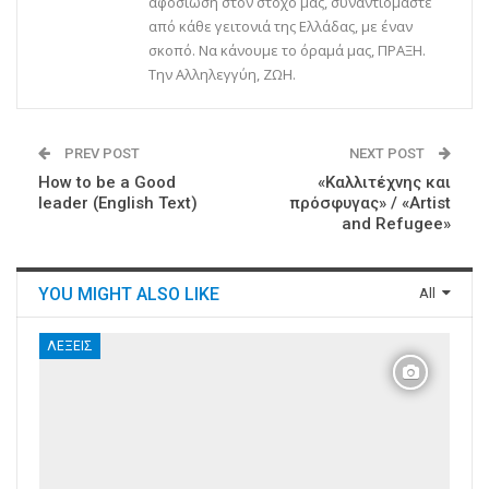
αφοσίωση στον στόχο μας, συναντιόμαστε
από κάθε γειτονιά της Ελλάδας, με έναν
σκοπό. Να κάνουμε το όραμά μας, ΠΡΑΞΗ.
Την Αλληλεγγύη, ΖΩΗ.
PREV POST
NEXT POST
How to be a Good
«Καλλιτέχνης και
leader (English Text)
πρόσφυγας» / «Artist
and Refugee»
YOU MIGHT ALSO LIKE
All
ΛΈΞΕΙΣ