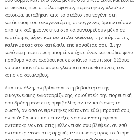
οι σκέψεις πως οι φίλοι έφυγαν, πορεύτηκαν, άλλαξαν
κατοικία, μεταβήκαν απο το στάδιο του εργένη στη
κατάσταση του οικογενειάρχη, οι συγγενείς δραπετεύουν
απο την καθημερινότητα στο να συνευρεθούν μόνο σε
εορτάσιμες μέρες
και συ απλά κλείνεις την πόρτα της
καληνύχτας στο κατώφλι της μοναξιάς σου
. Στην
καλύτερη περίπτωση μπορεί να έχεις έναν κατοικίδιο φίλο
πρόθυμο να σε ακούσει και σε σπάνια περίπτωση βέβαια
να σου απαντήσει σε μια γλώσσα που δε θα κάνεις τον
κόπο να καταλάβεις.
Απο την άλλη, αν βρίσκεσαι στη βεβαιότητα της
οικογενειακής εγκαταρρίζωσης, οριοθετείς την πορευτική
σου δράση μέσα στις αμφιβολίες αν τελικά έκανες το
σωστό, αν όσα ονειρεύτηκες κείτονται εδώ μπροστά σου,
αν οι άνθρωποι που επέλεξες να συναναστρέφεσαι
ανταποκρίνονται στις μελλοντικές σου βλέψεις, αν εσύ
ανταποκρίνεσαι στις αρχικές εντυπώσεις προς το άτομο