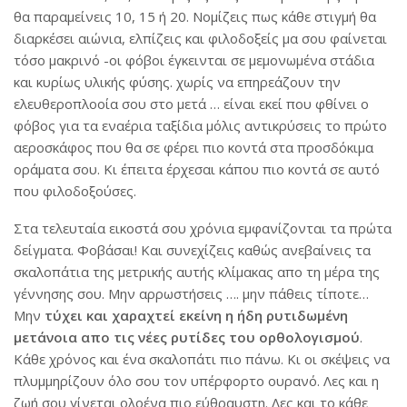
θα παραμείνεις 10, 15 ή 20. Νομίζεις πως κάθε στιγμή θα
διαρκέσει αιώνια, ελπίζεις και φιλοδοξείς μα σου φαίνεται
τόσο μακρινό -οι φόβοι έγκεινται σε μεμονωμένα στάδια
και κυρίως υλικής φύσης. χωρίς να επηρεάζουν την
ελευθεροπλοοία σου στο μετά … είναι εκεί που φθίνει ο
φόβος για τα εναέρια ταξίδια μόλις αντικρύσεις το πρώτο
αεροσκάφος που θα σε φέρει πιο κοντά στα προσδόκιμα
οράματα σου. Κι έπειτα έρχεσαι κάπου πιο κοντά σε αυτό
που φιλοδοξούσες.
Στα τελευταία εικοστά σου χρόνια εμφανίζονται τα πρώτα
δείγματα. Φοβάσαι! Και συνεχίζεις καθώς ανεβαίνεις τα
σκαλοπάτια της μετρικής αυτής κλίμακας απο τη μέρα της
γέννησης σου. Μην αρρωστήσεις …. μην πάθεις τίποτε…
Μην
τ
ύχει και χαραχτεί εκείνη η ήδη ρυτιδωμένη
μετάνοια απο τις νέες ρυτίδες του ορθολογισμού
.
Κάθε χρόνος και ένα σκαλοπάτι πιο πάνω. Κι οι σκέψεις να
πλυμμηρίζουν όλο σου τον υπέρφορτο ουρανό. Λες και η
ζωή σου γίνεται ολοένα πιο εύθραυστη. Λες και το κάθε