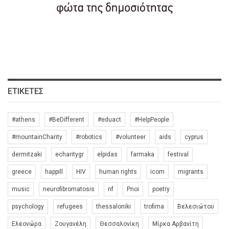
ΕΤΙΚΈΤΕΣ
#athens
#BeDifferent
#eduact
#HelpPeople
#mountainCharity
#robotics
#volunteer
aids
cyprus
dermitzaki
echaritygr
elpidas
farmaka
festival
greece
happill
HIV
human rights
icom
migrants
music
neurofibromatosis
nf
Pnoi
poetry
psychology
refugees
thessaloniki
trofima
Βελεσιώτου
Ελεονώρα
Ζουγανέλη
Θεσσαλονίκη
Μίρκα Αρβανίτη