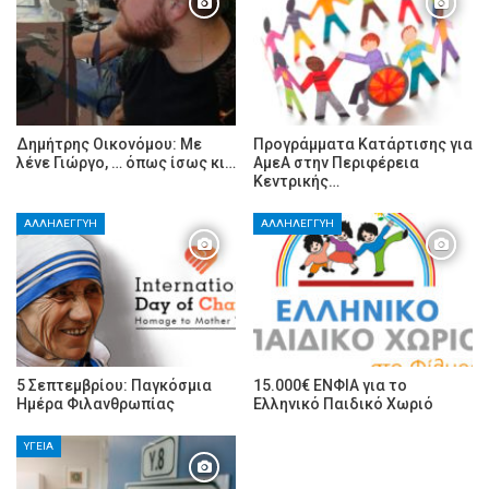
Δημήτρης Οικονόμου: Με
Προγράμματα Κατάρτισης για
λένε Γιώργο, … όπως ίσως κι…
ΑμεΑ στην Περιφέρεια
Κεντρικής…
ΑΛΛΗΛΕΓΓΎΗ
ΑΛΛΗΛΕΓΓΎΗ
5 Σεπτεμβρίου: Παγκόσμια
15.000€ ΕΝΦΙΑ για το
Ημέρα Φιλανθρωπίας
Ελληνικό Παιδικό Χωριό
ΥΓΕΊΑ