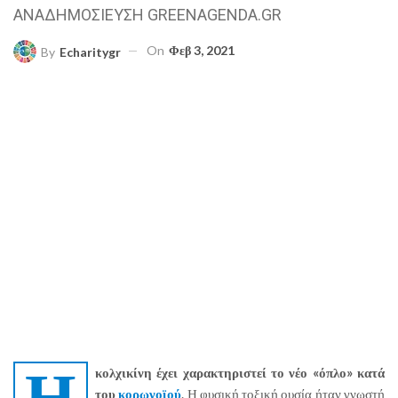
ΑΝΑΔΗΜΟΣΙΕΥΣΗ GREENAGENDA.GR
On
Φεβ 3, 2021
By
Echaritygr
Η
κολχικίνη έχει χαρακτηριστεί το νέο «όπλο» κατά
του
κορωνοϊού
. Η φυσική τοξική ουσία ήταν γνωστή