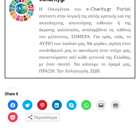
Η Οικογένεια του e-Charity.gr Portal,
απέναντι στην λογική της απλής κριτικής και της
ακατάσχετης αποποίησης ευθυνών ή της
άκρατης φιλολογίας, αναλαμβάνει τις ευθύνες
του μέλλοντος, ΣΗΜΕΡΑ. Για εμάς, εσάς, το
ΑΥΡΙΟ των παιδιών μας. Με μεράκι, αγάπη στον
συνάνθρωπό μας κι αφοσίωση στον στόχο μας,
συναντιόμαστε από κάθε γειτονιά της Ελλάδας,
με έναν σκοπό. Να κάνουμε το όραμά μας,
ΠΡΑΞΗ. Την Αλληλεγγύη, ΖΩΗ.
Share it
Πατήστε
Κλικ
Κλικ
Κλικ
Click
Πατήστε
Κλικ
Κλικ
για
για
για
για
to
για
για
για
κοινοποίηση
κοινοποίηση
κοινοποίηση
κοινοποίηση
share
να
αποστολή
εκτύπωση(Α
στο
στο
στο
στο
on
μοιραστείτε
μέσω
σε
Κλικ
Περισσότερα
Facebook(Ανοίγει
Twitter(Ανοίγει
Pinterest(Ανοίγει
LinkedIn(Ανοίγει
Skype(Ανοίγει
στο
email(Ανοίγει
νέο
για
σε
σε
σε
σε
σε
WhatsApp(Ανοίγει
σε
παράθυρο)
κοινοποίηση
νέο
νέο
νέο
νέο
νέο
σε
νέο
στο
παράθυρο)
παράθυρο)
παράθυρο)
παράθυρο)
παράθυρο)
νέο
παράθυρο)
Pocket(Ανοίγει
παράθυρο)
σε
νέο