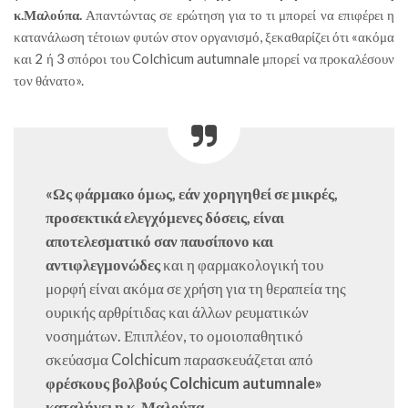
κ.Μαλούπα.
Απαντώντας σε ερώτηση για το τι μπορεί να επιφέρει η
κατανάλωση τέτοιων φυτών στον οργανισμό, ξεκαθαρίζει ότι «ακόμα
και 2 ή 3 σπόροι του Colchicum autumnale μπορεί να προκαλέσουν
τον θάνατο».
«Ως φάρμακο όμως, εάν χορηγηθεί σε μικρές,
προσεκτικά ελεγχόμενες δόσεις, είναι
αποτελεσματικό σαν παυσίπονο και
αντιφλεγμονώδες
και η φαρμακολογική του
μορφή είναι ακόμα σε χρήση για τη θεραπεία της
ουρικής αρθρίτιδας και άλλων ρευματικών
νοσημάτων. Επιπλέον, το ομοιοπαθητικό
σκεύασμα Colchicum παρασκευάζεται από
φρέσκους βολβούς Colchicum autumnale»
καταλήγει η κ. Μαλούπα.