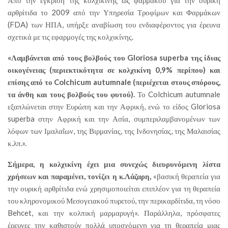
αρθρίτιδα το 2009 από την Υπηρεσία Τροφίμων και Φαρμάκων
(FDA) των ΗΠΑ, υπήρξε αναβίωση του ενδιαφέροντος για έρευνα
σχετικά με τις εφαρμογές της κολχικίνης.
«Λαμβάνεται από τους βολβούς του Gloriosa superba της ίδιας
οικογένειας (περιεκτικότητα σε κολχικίνη 0,9% περίπου) και
επίσης από το Colchicum autumnale (περιέχεται στους σπόρους,
τα άνθη και τους βολβούς του φυτού).
Το Colchicum autumnale
εξαπλώνεται στην Ευρώπη και την Αφρική, ενώ το είδος Gloriosa
superba στην Αφρική και την Ασία, συμπεριλαμβανομένων των
λόφων των Ιμαλαΐων, της Βιρμανίας, της Ινδονησίας, της Μαλαισίας
κ.λπ.».
Σήμερα, η κολχικίνη έχει μια συνεχώς διευρυνόμενη λίστα
χρήσεων και παραμένει, τονίζει η κ.Λάζαρη,
«βασική θεραπεία για
την ουρική αρθρίτιδα ενώ χρησιμοποιείται επιπλέον για τη θεραπεία
του κληρονομικού Μεσογειακού πυρετού, την περικαρδίτιδα, τη νόσο
Behcet, και την κολπική μαρμαρυγή». Παράλληλα, πρόσφατες
έρευνες την καθιστούν πολλά υποσχόμενη για τη θεραπεία μιας