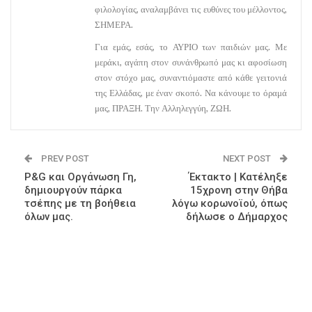
φιλολογίας, αναλαμβάνει τις ευθύνες του μέλλοντος,
ΣΗΜΕΡΑ.
Για εμάς, εσάς, το ΑΥΡΙΟ των παιδιών μας. Με
μεράκι, αγάπη στον συνάνθρωπό μας κι αφοσίωση
στον στόχο μας, συναντιόμαστε από κάθε γειτονιά
της Ελλάδας, με έναν σκοπό. Να κάνουμε το όραμά
μας, ΠΡΑΞΗ. Την Αλληλεγγύη, ΖΩΗ.
PREV POST
NEXT POST
P&G και Οργάνωση Γη,
Έκτακτο | Κατέληξε
δημιουργούν πάρκα
15χρονη στην Θήβα
τσέπης με τη βοήθεια
λόγω κορωνοϊού, όπως
όλων μας.
δήλωσε ο Δήμαρχος