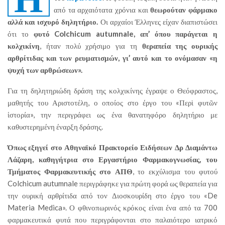
από τα αρχαιότατα χρόνια και
θεωρούταν φάρμακο
αλλά και ισχυρό δηλητήριο.
Οι αρχαίοι Έλληνες είχαν διαπιστώσει
ότι το
φυτό Colchicum autumnale,
απ’ όπου παράγεται η
κολχικίνη
, ήταν πολύ χρήσιμο για τη
θεραπεία της ουρικής
αρθρίτιδας και των ρευματισμών, γι’ αυτό και το ονόμασαν «η
ψυχή των αρθρώσεων».
Για τη δηλητηριώδη δράση της κολχικίνης έγραψε ο Θεόφραστος,
μαθητής του Αριστοτέλη, ο οποίος στο έργο του «Περὶ φυτῶν
ἱστορία», την περιγράφει ως ένα θανατηφόρο δηλητήριο με
καθυστερημένη έναρξη δράσης.
Όπως εξηγεί στο Αθηναϊκό Πρακτορείο Ειδήσεων Δρ Διαμάντω
Λάζαρη, καθηγήτρια στο Εργαστήριο Φαρμακογνωσίας, του
Τμήματος Φαρμακευτικής στο ΑΠΘ
, το εκχύλισμα του φυτού
Colchicum autumnale περιγράφηκε για πρώτη φορά ως θεραπεία για
την ουρική αρθρίτιδα από τον Διοσκουρίδη στο έργο του «De
Materia Medica». Ο φθινοπωρινός κρόκος είναι ένα από τα 700
φαρμακευτικά φυτά που περιγράφονται στο παλαιότερο ιατρικό