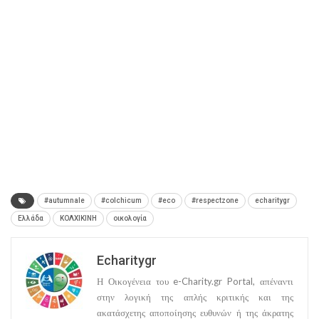
παράθυρο)
#autumnale
#colchicum
#eco
#respectzone
echaritygr
Ελλάδα
ΚΟΛΧΙΚΙΝΗ
οικολογία
Echaritygr
Η Οικογένεια του e-Charity.gr Portal, απέναντι
στην λογική της απλής κριτικής και της
ακατάσχετης αποποίησης ευθυνών ή της άκρατης