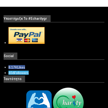
Υποστήριξε Το #echaritygr
Social
8.17K
Likes
656
Followers
Ταυτότητα