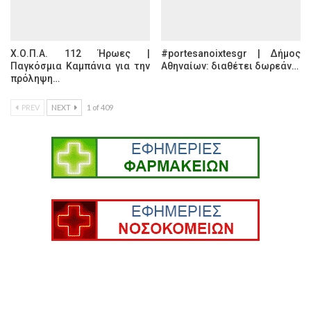
Χ.Ο.Π.Α. 112 Ήρωες |
#portesanoixtesgr | Δήμος
Παγκόσμια Καμπάνια για την
Αθηναίων: διαθέτει δωρεάν…
πρόληψη…
PREV
NEXT
1 of 409