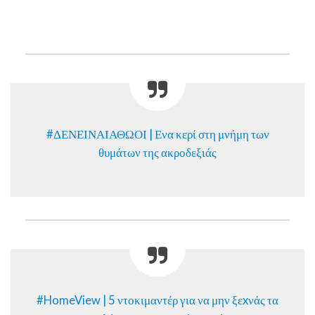
#ΔΕΝΕΙΝΑΙΑΘΩΟΙ | Ενα κερί στη μνήμη των
θυμάτων της ακροδεξιάς
#HomeView | 5 ντοκιμαντέρ για να μην ξεxνάς τα