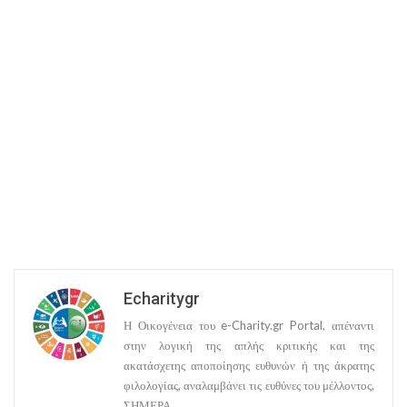
Pocket(Ανοίγει
παράθυρο)
σε
νέο
παράθυρο)
Echaritygr
Η Οικογένεια του e-Charity.gr Portal, απέναντι
στην λογική της απλής κριτικής και της
ακατάσχετης αποποίησης ευθυνών ή της άκρατης
φιλολογίας, αναλαμβάνει τις ευθύνες του μέλλοντος,
ΣΗΜΕΡΑ.