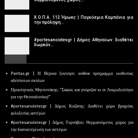
Χ.Ο.Π.Α. 112 Ήρωες | Παγκόσμια Καμπάνια για
την πρόληψη…
#portesanoixtesgr | Δήμος Αθηναίων: διαθέτει
δωρεάν…
FAMOUS
Peritas.gr | Η Βέροια ξεκίνησε online πρόγραμμα υιοθεσίας
αδέσποτων σκύλων
Προκλητικός Μητσοτάκης: "Σαφώς και γνώριζαν κι οι Λοιμωξιολόγοι
για την Θεσσαλονίκη!"
#portesanoixtesgr | Δήμος Κοζάνης: Διαθέτει χώρο βραχείας
φιλοξενίας αστέγων
#portesanoixtesgr | Δήμος Τυρνάβου: Θερμαινόμενος χώρος για
την διανυκτέρευση των αστέγων