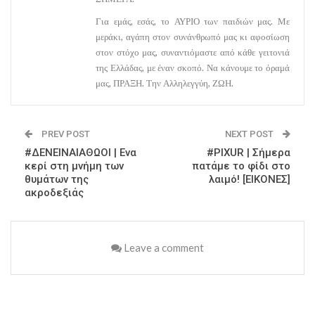
Για εμάς, εσάς, το ΑΥΡΙΟ των παιδιών μας. Με
μεράκι, αγάπη στον συνάνθρωπό μας κι αφοσίωση
στον στόχο μας, συναντιόμαστε από κάθε γειτονιά
της Ελλάδας, με έναν σκοπό. Να κάνουμε το όραμά
μας, ΠΡΑΞΗ. Την Αλληλεγγύη, ΖΩΗ.
PREV POST
NEXT POST
#ΔΕΝΕΙΝΑΙΑΘΩΟΙ | Ενα
#PIXUR | Σήμερα
κερί στη μνήμη των
πατάμε το φίδι στο
θυμάτων της
λαιμό! [ΕΙΚΟΝΕΣ]
ακροδεξιάς
Leave a comment