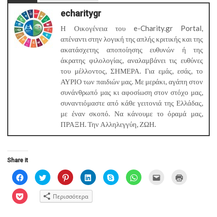
echaritygr
Η Οικογένεια του e-Charity.gr Portal,
απέναντι στην λογική της απλής κριτικής και της
ακατάσχετης αποποίησης ευθυνών ή της
άκρατης φιλολογίας, αναλαμβάνει τις ευθύνες
του μέλλοντος, ΣΗΜΕΡΑ. Για εμάς, εσάς, το
ΑΥΡΙΟ των παιδιών μας. Με μεράκι, αγάπη στον
συνάνθρωπό μας κι αφοσίωση στον στόχο μας,
συναντιόμαστε από κάθε γειτονιά της Ελλάδας,
με έναν σκοπό. Να κάνουμε το όραμά μας,
ΠΡΑΞΗ. Την Αλληλεγγύη, ΖΩΗ.
Share it
Πατήστε
Κλικ
Κλικ
Κλικ
Click
Πατήστε
Κλικ
Κλικ
για
για
για
για
to
για
για
για
κοινοποίηση
κοινοποίηση
κοινοποίηση
κοινοποίηση
share
να
αποστολή
εκτύπωση(Α
στο
στο
στο
στο
on
μοιραστείτε
μέσω
σε
Κλικ
Περισσότερα
Facebook(Ανοίγει
Twitter(Ανοίγει
Pinterest(Ανοίγει
LinkedIn(Ανοίγει
Skype(Ανοίγει
στο
email(Ανοίγει
νέο
για
σε
σε
σε
σε
σε
WhatsApp(Ανοίγει
σε
παράθυρο)
κοινοποίηση
νέο
νέο
νέο
νέο
νέο
σε
νέο
στο
παράθυρο)
παράθυρο)
παράθυρο)
παράθυρο)
παράθυρο)
νέο
παράθυρο)