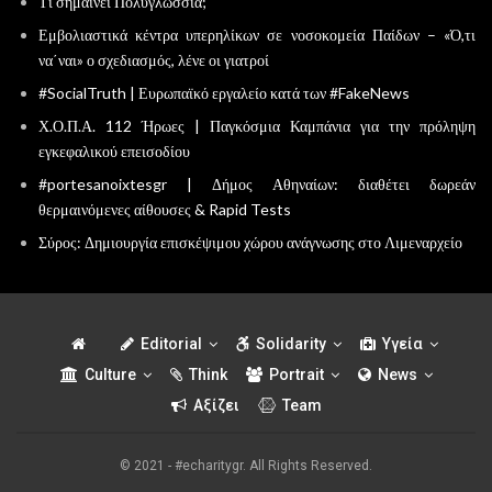
Τι σημαίνει Πολυγλωσσία;
Εμβολιαστικά κέντρα υπερηλίκων σε νοσοκομεία Παίδων – «Ό,τι
να΄ναι» ο σχεδιασμός, λένε οι γιατροί
#SocialTruth | Ευρωπαϊκό εργαλείο κατά των #FakeNews
Χ.Ο.Π.Α. 112 Ήρωες | Παγκόσμια Καμπάνια για την πρόληψη
εγκεφαλικού επεισοδίου
#portesanoixtesgr | Δήμος Αθηναίων: διαθέτει δωρεάν
θερμαινόμενες αίθουσες & Rapid Tests
Σύρος: Δημιουργία επισκέψιμου χώρου ανάγνωσης στο Λιμεναρχείο
Editorial
Solidarity
Υγεία
Culture
Think
Portrait
News
Αξίζει
Team
© 2021 - #echaritygr. All Rights Reserved.