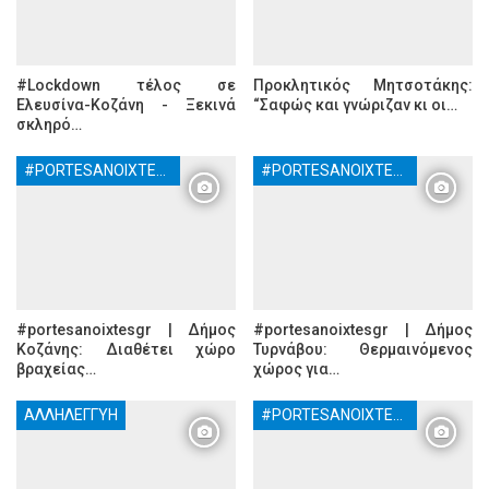
#Lockdown τέλος σε
Προκλητικός Μητσοτάκης:
Ελευσίνα-Κοζάνη - Ξεκινά
“Σαφώς και γνώριζαν κι οι…
σκληρό…
#PORTESANOIXTESGR
#PORTESANOIXTESGR
#portesanoixtesgr | Δήμος
#portesanoixtesgr | Δήμος
Κοζάνης: Διαθέτει χώρο
Τυρνάβου: Θερμαινόμενος
βραχείας…
χώρος για…
ΑΛΛΗΛΕΓΓΎΗ
#PORTESANOIXTESGR