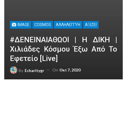
IMAGE
COSMOS
ΑΛΛΗΛΕΓΓΎΗ
ΑΞΊΖΕΙ
#ΔΕΝΕΙΝΑΙΑΘΩΟΙ | Η ΔΙΚΗ |
Χιλιάδες Κόσμου Έξω Από Το
Εφετείο [Live]
On
Οκτ 7, 2020
By
Echaritygr