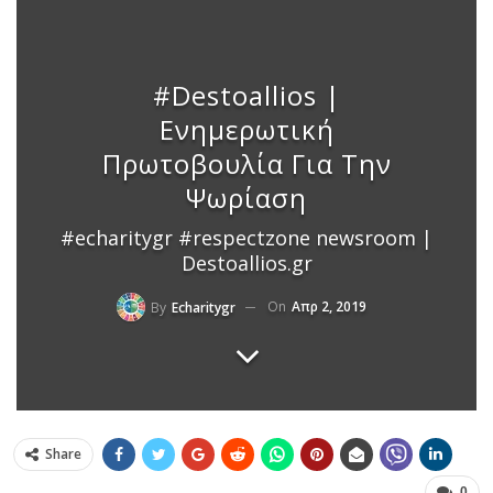
#destoallios |
Ενημερωτική
Πρωτοβουλία Για Την
Ψωρίαση
#echaritygr #respectzone newsroom |
Destoallios.gr
On
Απρ 2, 2019
By
Echaritygr
Share
0