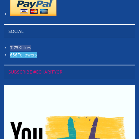
SOCIAL
7.75K
Likes
656
Followers
SUBSCRIBE #ECHARITYGR