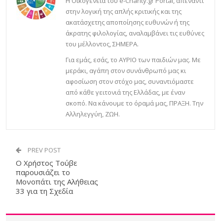
Η Οικογένεια του e-Charity.gr Portal, απέναντι
στην λογική της απλής κριτικής και της
ακατάσχετης αποποίησης ευθυνών ή της
άκρατης φιλολογίας, αναλαμβάνει τις ευθύνες
του μέλλοντος, ΣΗΜΕΡΑ.
Για εμάς, εσάς, το ΑΥΡΙΟ των παιδιών μας. Με
μεράκι, αγάπη στον συνάνθρωπό μας κι
αφοσίωση στον στόχο μας, συναντιόμαστε
από κάθε γειτονιά της Ελλάδας, με έναν
σκοπό. Να κάνουμε το όραμά μας, ΠΡΑΞΗ. Την
Αλληλεγγύη, ΖΩΗ.
PREV POST
Ο Χρήστος Τούβε
παρουσιάζει το
Μονοπάτι της Αλήθειας
33 για τη Σχεδία