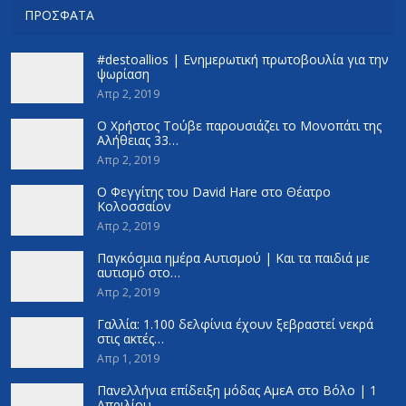
ΠΡΌΣΦΑΤΑ
#destoallios | Ενημερωτική πρωτοβουλία για την
ψωρίαση
Απρ 2, 2019
Ο Χρήστος Τούβε παρουσιάζει το Μονοπάτι της
Αλήθειας 33…
Απρ 2, 2019
Ο Φεγγίτης του David Hare στο Θέατρο
Κολοσσαίον
Απρ 2, 2019
Παγκόσμια ημέρα Αυτισμού | Και τα παιδιά με
αυτισμό στο…
Απρ 2, 2019
Γαλλία: 1.100 δελφίνια έχουν ξεβραστεί νεκρά
στις ακτές…
Απρ 1, 2019
Πανελλήνια επίδειξη μόδας ΑμεΑ στο Βόλο | 1
Απριλίου…