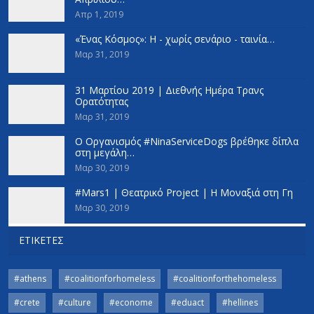
Απρ 1, 2019
«Ένας Κόσμος»: Η - χωρίς σενάριο - ταινία…
Μαρ 31, 2019
31 Μαρτίου 2019 | Διεθνής Ημέρα Τρανς
Ορατότητας
Μαρ 31, 2019
Ο Oργανισμός #NinaServiceDogs βρέθηκε δίπλα
στη μεγάλη…
Μαρ 30, 2019
#Mars1 | Θεατρικό Project | Η Μοναξιά στη Γη
Μαρ 30, 2019
ΕΤΙΚΈΤΕΣ
#athens
#coalitionforhomeless
#coalitionforthehomeless
#crete
#culture
#econome
#eduact
#hellines