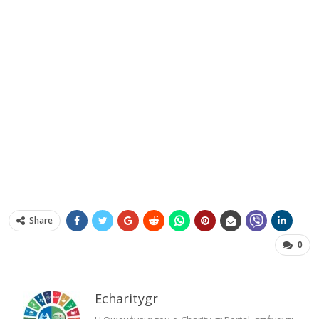
Share
0
Echaritygr