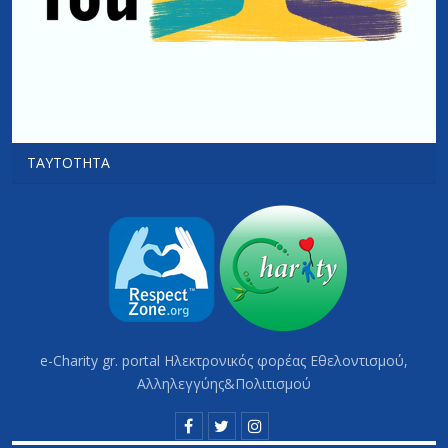
ΤΑΥΤΌΤΗΤΑ
e-Charity gr. portal Hλεκτρονικός φορέας Εθελοντισμού,
Αλληλεγγύης&Πολιτισμού