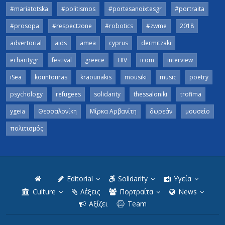
#mariatotska
#politismos
#portesanoixtesgr
#portraita
#prosopa
#respectzone
#robotics
#zwme
2018
advertorial
aids
amea
cyprus
dermitzaki
echaritygr
festival
greece
HIV
icom
interview
iSea
kountouras
kraounakis
mousiki
music
poetry
psychology
refugees
solidarity
thessaloniki
trofima
ygeia
Θεσσαλονίκη
Μίρκα Αρβανίτη
δωρεάν
μουσείο
πολιτισμός
Editorial
Solidarity
Υγεία
Culture
Λέξεις
Πορτραίτα
News
Αξίζει
Team