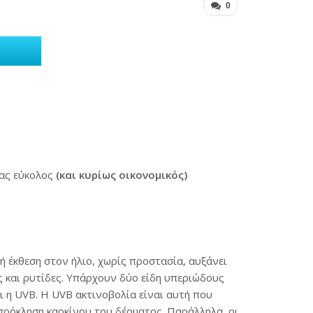
0
νας εύκολος
(και κυρίως οικονομικός)
ή έκθεση στον ήλιο, χωρίς προστασία, αυξάνει
ς και ρυτίδες. Υπάρχουν δύο είδη υπεριώδους
 η UVB. Η UVB ακτινοβολία είναι αυτή που
 πρόκληση καρκίνου του δέρματος. Παράλληλα, οι