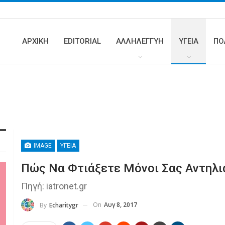
ΑΡΧΙΚΗ
EDITORIAL
ΑΛΛΗΛΕΓΓΥΗ
ΥΓΕΊΑ
ΠΟ
IMAGE
ΥΓΕΊΑ
Πώς Να Φτιάξετε Μόνοι Σας Αντηλι
Πηγή: iatronet.gr
On
Αυγ 8, 2017
By
Echaritygr