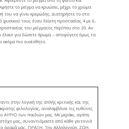
ν.
Αφαιρέστε το μείγμα από τη φωτιά και
φήστε το μείγμα να κρυώσει, μέχρι το χρώμα
σή του να γίνει κρεμώδης. Διατηρήστε το στο
ό φυσικού τους έναν δείκτη προστασίας 4 με 6,
 προστασίας του μείγματος περίπου στο 20. Αν
ιο έλαιο για δώσετε άρωμα – αποφύγετε όμως τα
 ακόμα πιο ευαίσθητο.
ναντι στην λογική της απλής κριτικής και της
κρατης φιλολογίας, αναλαμβάνει τις ευθύνες
το ΑΥΡΙΟ των παιδιών μας. Με μεράκι, αγάπη
τόχο μας, συναντιόμαστε από κάθε γειτονιά
το όραμά μας, ΠΡΑΞΗ. Την Αλληλεγγύη, ΖΩΗ.