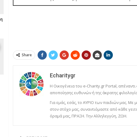
ρη
Share
Echaritygr
Η Οικογένεια του e-Charity.gr Portal, απέναντι
αποποίησης ευθυνών ή της άκρατης φιλολογία
Για εμάς, εσάς, το ΑΥΡΙΟ των παιδιών μας. Μ
στον στόχο μας, συναντιόμαστε από κάθε γειτ
όραμά μας, ΠΡΑΞΗ. Την Αλληλεγγύη, ΖΩΗ.