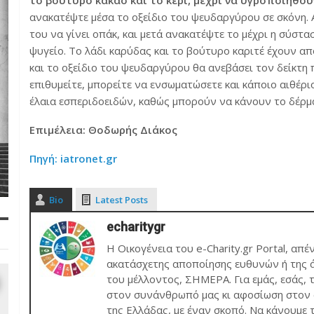
το βούτυρο κακάο και το κερί, μέχρι να υγροποιηθού
ανακατέψτε μέσα το οξείδιο του ψευδαργύρου σε σκόνη. Α
του να γίνει οπάκ, και μετά ανακατέψτε το μέχρι η σύστα
ψυγείο. Το λάδι καρύδας και το βούτυρο καριτέ έχουν απ
και το οξείδιο του ψευδαργύρου θα ανεβάσει τον δείκτη
επιθυμείτε, μπορείτε να ενσωματώσετε και κάποιο αιθέρ
έλαια εσπεριδοειδών, καθώς μπορούν να κάνουν το δέρμα
Επιμέλεια: Θοδωρής Διάκος
Πηγή: iatronet.gr
Bio
Latest Posts
echaritygr
Η Οικογένεια του e-Charity.gr Portal, απέ
ακατάσχετης αποποίησης ευθυνών ή της ά
του μέλλοντος, ΣΗΜΕΡΑ. Για εμάς, εσάς, 
στον συνάνθρωπό μας κι αφοσίωση στον σ
της Ελλάδας, με έναν σκοπό. Να κάνουμε 