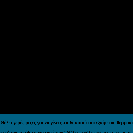
λει γερές ρίζες για να γίνεις παιδί αυτού του εξαίρετου θερμο
ετική μου σκέψη είναι μαζί τους!
Θέλει μεγάλη αγάπη για την μουσι