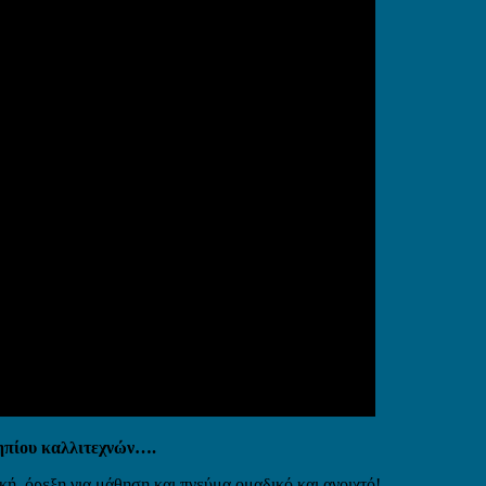
κηπίου καλλιτεχνών….
κή, όρεξη για μάθηση και πνεύμα ομαδικό και ανοιχτό!