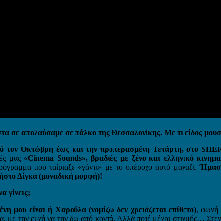
στα σε απολαύσαμε σε πάλκο της Θεσσαλονίκης. Με τι είδος μουσ
πό τον Οκτώβρη έως και την προπερασμένη Τετάρτη, στο SH
ιές μας
«Cinema Sounds», βραδιές με ξένο και ελληνικό κινημ
ρόγραμμα που ταίριαξε «γάντι» με το υπέροχο αυτό μαγαζί.
Ήμαστ
ρήστο Δίγκα (μοναδική μορφή)!
α γίνεις;
νη μου είναι ή Χαρούλα (νομίζω δεν χρειάζεται επίθετο)
, φωνή
α, με την ευχή να την δω από κοντά. Αλλά ποτέ μέχρι στιγμής… Στε