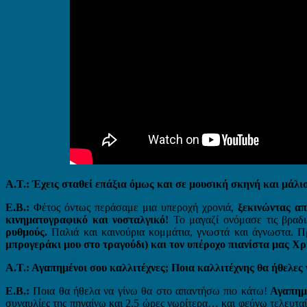
Α.Τ.: Έχεις σταθεί επάξια όμως και σε μουσική σκηνή και μάλι
Ε.Β.:
Φέτος όντως περάσαμε μια υπεροχή χρονιά,
ξεκινώντας α
κινηματογραφικό και νοσταλγικό!
Το μαγαζί ονόμασε τις βραδ
ρυθμούς.
Παλιά και καινούρια κομμάτια, γνωστά και άγνωστα. Π
μπρογεράκι μου στο τραγούδι) και τον υπέροχο πιανίστα μας Χ
Α.Τ.: Αγαπημένοι σου καλλιτέχνες; Ποια καλλιτέχνης θα ήθελες ν
Ε.Β.:
Ποια θα ήθελα να γίνω θα στο απαντήσω πιο κάτω!
Αγαπημέ
συναυλίες της πηγαίνω και 2,5 ώρες νωρίτερα… και φεύγω τελευταί