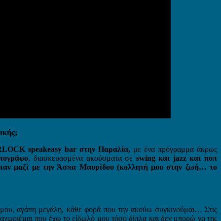
ικής;
ERLOCK speakeasy bar στην Παραλία,
με ένα πρόγραμμα άκρως
ατογράφο
, διασκευασμένα ακούσματα σε
swing και jazz και ποπ
αν μαζί με την Άσπα Μαυρίδου (κολλητή μου στην ζωή… το
 μου, αγάπη μεγάλη, κάθε φορά που την ακούω συγκινούμαι… Στις
ναχωριέμαι που έχω το είδωλό μου τόσο δίπλα και δεν μπορώ να της