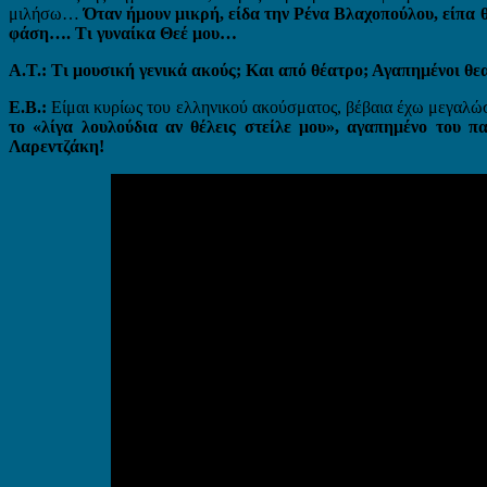
μιλήσω…
Όταν ήμουν μικρή, είδα την Ρένα Βλαχοπούλου, είπα 
φάση…. Τι γυναίκα Θεέ μου…
Α.Τ.: Τι μουσική γενικά ακούς; Και από θέατρο; Αγαπημένοι θ
Ε.Β.:
Είμαι κυρίως του ελληνικού ακούσματος, βέβαια έχω μεγαλώσ
το «λίγα λουλούδια αν θέλεις στείλε μου», αγαπημένο του 
Λαρεντζάκη!