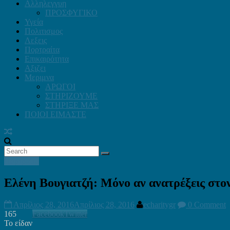
Αλληλεγγυη
ΠΡΟΣΦΥΓΙΚΟ
Υγεία
Πολιτισμος
Λεξεις
Πορτραίτα
Επικαιρότητα
Αξιζει
Μεριμνα
ΑΡΩΓΟΙ
ΣΤΗΡΙΖΟΥΜΕ
ΣΤΗΡΙΞΕ ΜΑΣ
ΠΟΙΟΙ ΕΙΜΑΣΤΕ
Πορτραίτα
Ελένη Βουγιατζή: Μόνο αν ανατρέξεις στο
Απρίλιος 28, 2016
Απρίλιος 28, 2016
echaritygr
0 Comment
165
Facebook
Twitter
Το είδαν