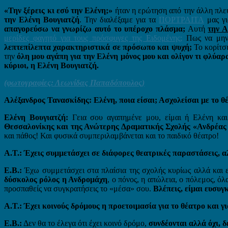
«Την ξέρεις κι εσύ την Ελένη;»
ήταν η ερώτηση από την άλλη πλευ
την Ελένη Βουγιατζή
.
Την διαλέξαμε για τα
ΠΟΡΤΡΑΙΤΑ
μας γι
απαγορεύσω να γνωρίζω αυτό το υπέροχο πλάσμα;
Αυτή
την
μερίδες φαγητό για τους πρόσφυγες της Ειδομένης;
Πως να μην
λεπτεπίλεπτα χαρακτηριστικά σε πρόσωπο και ψυχή;
Το κορίτσι
την
όλη μου αγάπη για την Ελένη μόνος μου και ολίγον τι φλύαρ
κύριοι, η Ελένη Βουγιατζή.
(φωτογραφίες: Λεωνίδας Παπαδόπουλος)
Αλέξανδρος Τανασκίδης: Ελένη, ποια είσαι; Ασχολείσαι με το θέ
Ελένη Βουγιατζή:
Γεια σου αγαπημένε μου, είμαι ή Ελένη και
Θεσσαλονίκης και της Ανώτερης Δραματικής Σχολής «Ανδρέας
και πάθος! Και φυσικά συμπεριλαμβάνεται και το παιδικό θέατρο!
Α.Τ.: Έχεις συμμετάσχει σε διάφορες θεατρικές παραστάσεις, α
Ε.Β.:
Έχω συμμετάσχει στα πλαίσια της σχολής κυρίως αλλά και ε
δύσκολος ρόλος η Ανδρομάχη
, ο πόνος, η απώλεια, ο πόλεμος, ό
προσπαθείς να συγκρατήσεις το «μέσα» σου.
Βλέπεις, είμαι ευσυ
Α.Τ.: Έχει κοινούς δρόμους η προετοιμασία για το θέατρο και γ
Ε.Β.:
Δεν θα το έλεγα ότι έχει κοινό δρόμο,
συνδέονται αλλά όχι, δε