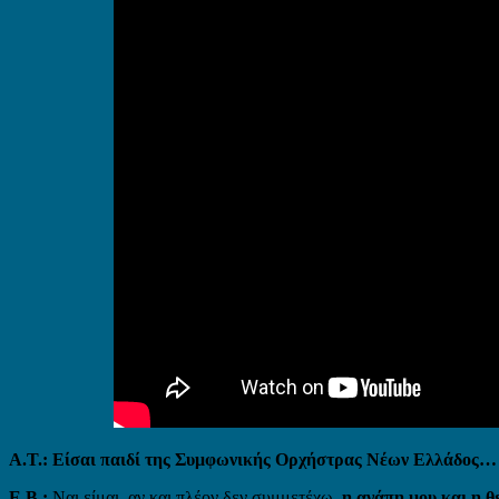
Α.Τ.: Είσαι παιδί της Συμφωνικής Ορχήστρας Νέων Ελλάδος… Θέ
Ε.Β.:
Ναι είμαι, αν και πλέον δεν συμμετέχω,
η αγάπη μου και η θ