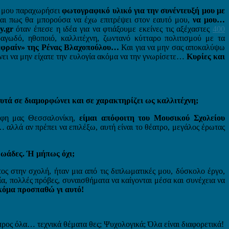
να μου παραχωρήσει
φωτογραφικό υλικό για την συνέντευξή μου με
Και πως θα μπορούσα να έχω επιτρέψει στον εαυτό μου,
να μου…
y.gr
όταν έπεσε η ιδέα για να φτιάξουμε εκείνες τις αξέχαστες
400
ραγωδό, ηθοποιό, καλλιτέχνη, ζωντανό κύτταρο πολιτισμού με τα
εφραίν» της Ρένας Βλαχοπούλου…
Και για να μην σας αποκαλύψω
ίνει να μην είχατε την ευλογία ακόμα να την γνωρίσετε…
Κυρίες και
αυτά σε διαμορφώνει και σε χαρακτηρίζει ως καλλιτέχνη;
ορφη μας Θεσσαλονίκη,
είμαι απόφοιτη του Μουσικού Σχολείου
… αλλά αν πρέπει να επιλέξω, αυτή είναι το θέατρο, μεγάλος έρωτας
Τρωάδες. Ή μήπως όχι;
ος στην σχολή, ήταν μια από τις διπλωματικές μου, δύσκολο έργο,
ία, πολλές πρόβες, συναισθήματα να καίγονται μέσα και συνέχεια να
κόμα προσπαθώ γι αυτό!
προς όλα… τεχνικά θέματα θες; Ψυχολογικά; Όλα είναι διαφορετικά!