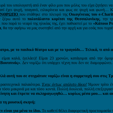
ρά του υπολογιστή από έναν φίλο μου που μόλις του είχα ζητήσει 
ατί έχει ψυχή, τσαγανό, ειλικρίνεια και φως σε ψυχή και φωνή… 
 ΑΝΘΡΩΠΟ
που στάθηκε στο πλευρό της
Οικογένειας του e-Charit
 ξέρω αυτό το
πολυτάλαντο κορίτσι της Θεσσαλονίκης
, την τ
 που παρά το νεαρό της ηλικίας της, έχει παθιαστεί με το
«Κάποιο Ρ
α
, θα την αφήσω να μας συστηθεί από την αρχή και για εσάς που τυχα
ατρο, με το παιδικό θέατρο και με το τραγούδι… Τελικά, τι από 
 είμαι καλά, (γελάει)! Είμαι 23 χρονών, κατάγομαι από την όμ
 Βουτσινάς»
. Δεν νομίζω ότι υπάρχει τέχνη που δεν σε διαμορφώνει
λλά αυτή που σε στιγμάτισε νομίζω είναι η συμμετοχή σου στις 
ρασιτεχνικά παλαιότερα.
Έχεις όντως απόλυτο δίκιο!
Ήμουν τρίτο έτ
λα τόσο μακρινά μα και τόσο κοντά. Πολλή δουλειά, πολλή επεξεργασ
γκίνητη και έπρεπε να σκληραγωγηθώ… κυρίως μέσα μου… και α
ια τη μουσική σκηνή;
ν είναι για μένα το ίδιο.
Το καθετί θέλει διαφορετική προετοιμασία 