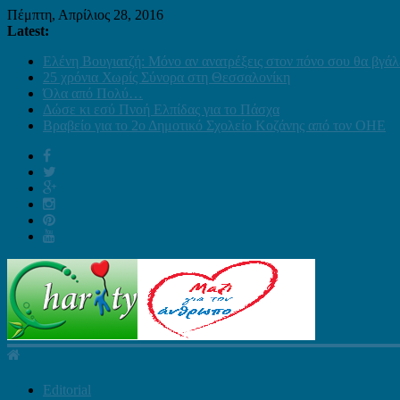
Πέμπτη, Απρίλιος 28, 2016
Latest:
Ελένη Βουγιατζή: Μόνο αν ανατρέξεις στον πόνο σου θα βγάλ
25 χρόνια Χωρίς Σύνορα στη Θεσσαλονίκη
Όλα από Πολύ…
Δώσε κι εσύ Πνοή Ελπίδας για το Πάσχα
Βραβείο για το 2ο Δημοτικό Σχολείο Κοζάνης από τον ΟΗΕ
Editorial