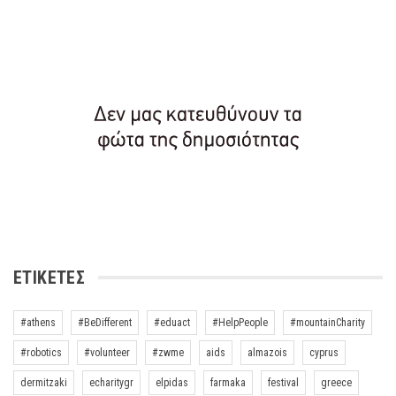
ΕΤΙΚΈΤΕΣ
#athens
#BeDifferent
#eduact
#HelpPeople
#mountainCharity
#robotics
#volunteer
#zwme
aids
almazois
cyprus
dermitzaki
echaritygr
elpidas
farmaka
festival
greece