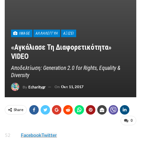
IMAGE
ΑΛΛΗΛΕΓΓΎΗ
ΑΞΊΖΕΙ
«Αγκάλιασε Τη Διαφορετικότητα»
VIDEO
Αποδελτίωση: Generation 2.0 for Rights, Equality &
Diversity
On
Οκτ 11, 2017
By
Echaritygr
Share
0
52
Facebook
Twitter