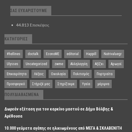
ΣΑΣ ΕΥΧΑΡΙΣΤΟΎΜΕ
44.813 Επισκέψεις
ΚΑΤΗΓΟΡΊΕΣ
#hellines
doctalk
EconoME
editorial
Happill
Nutrivaluegr
Ulysses
Uncategorized
zwme
Αλληλεγγύη
Αξίζει
Αρωγοί
Επικαιρότητα
Λέξεις
Οικολογία
Πολιτισμός
Πορτραίτα
Προσφυγικό
Στήριξέ μας
Στηρίζουμε
Υγεία
μέριμνα
ΠΟΛΥΔΙΑΒΑΣΜΈΝΑ
Δωρεάν εξέταση για τον καρκίνο μαστού σε Δήμο Βόλβης &
Αρέθουσα
10.000 γεύματα αγάπης σε ηλικιωμένους από ΜΕΓΑ & ΣΚΛΑΒΕΝΙΤΗ