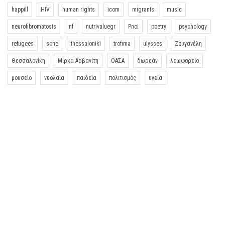
happill
HIV
human rights
icom
migrants
music
neurofibromatosis
nf
nutrivaluegr
Pnoi
poetry
psychology
refugees
sone
thessaloniki
trofima
ulysses
Ζουγανέλη
Θεσσαλονίκη
Μίρκα Αρβανίτη
ΟΑΣΑ
δωρεάν
λεωφορείο
μουσείο
νεολαία
παιδεία
πολιτισμός
υγεία