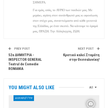
ΣΗΜΕΡΑ.
Για εμάς, εσάς, το ΑΥΡΙΟ των παιδιών μας. Με
μεράκι, αγάπη στον συνάνθρωπό μας κι αφοσίωση
στον στόχο μας, συναντιόμαστε από κάθε γειτονιά
της Ελλάδας, με έναν σκοπό. Να κάνουμε το όραμά
μας, ΠΡΑΞΗ. Την Αλληλεγγύη, ΖΩΗ.
PREV POST
NEXT POST
52α ΔΗΜΗΤΡΙΑ -
Κρατικό καλεί Σταμάτη
INSPECTOR GENERAL
στην Θεσσαλονίκη!
Teatrul de Comedie
ROMANIA
YOU MIGHT ALSO LIKE
All
ΑΛΛΗΛΕΓΓΎΗ