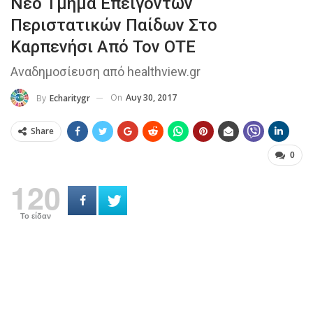
Νέο Τμήμα Επειγόντων
Περιστατικών Παίδων Στο
Καρπενήσι Από Τον ΟΤΕ
Αναδημοσίευση από healthview.gr
On
Αυγ 30, 2017
By
Echaritygr
Share
0
120
Το είδαν