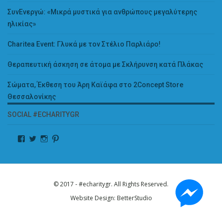
ΣυνΕνεργώ: «Μικρά μυστικά για ανθρώπους μεγαλύτερης
ηλικίας»
Charitea Event: Γλυκά με τον Στέλιο Παρλιάρο!
Θεραπευτική άσκηση σε άτομα με Σκλήρυνση κατά Πλάκας
Σώματα, Έκθεση του Άρη Καϊάφα στο 2Concept Store
Θεσσαλονίκης
SOCIAL #ECHARITYGR
© 2017 - #echaritygr. All Rights Reserved.
Website Design:
BetterStudio