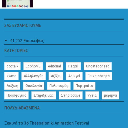
ΣΑΣ ΕΥΧΑΡΙΣΤΟΎΜΕ
41.252 Επισκέψεις
ΚΑΤΗΓΟΡΊΕΣ
doctalk
EconoME
editorial
Happill
Uncategorized
zwme
Αλληλεγγύη
Αξίζει
Αρωγοί
Επικαιρότητα
Λέξεις
Οικολογία
Πολιτισμός
Πορτραίτα
Προσφυγικό
Στήριξέ μας
Στηρίζουμε
Υγεία
μέριμνα
ΠΟΛΥΔΙΑΒΑΣΜΈΝΑ
Ξεκινά το 3ο Thessaloniki Animation Festival