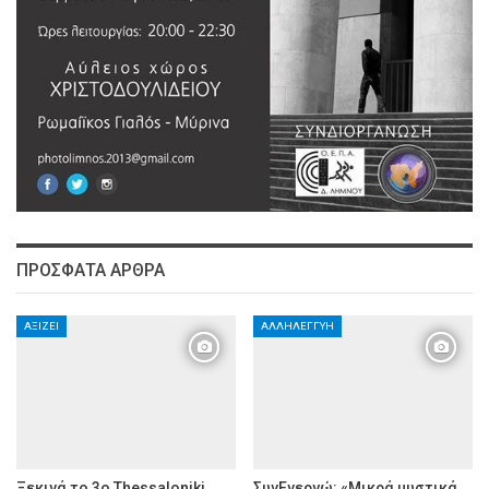
ΠΡΌΣΦΑΤΑ ΆΡΘΡΑ
ΑΞΊΖΕΙ
ΑΛΛΗΛΕΓΓΎΗ
Ξεκινά το 3ο Thessaloniki
ΣυνΕνεργώ: «Μικρά μυστικά