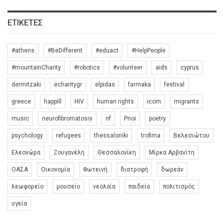
ΕΤΙΚΈΤΕΣ
#athens
#BeDifferent
#eduact
#HelpPeople
#mountainCharity
#robotics
#volunteer
aids
cyprus
dermitzaki
echaritygr
elpidas
farmaka
festival
greece
happill
HIV
human rights
icom
migrants
music
neurofibromatosis
nf
Pnoi
poetry
psychology
refugees
thessaloniki
trofima
Βελεσιώτου
Ελεονώρα
Ζουγανέλη
Θεσσαλονίκη
Μίρκα Αρβανίτη
ΟΑΣΑ
Οικονομία
Φωτεινή
διατροφή
δωρεάν
λεωφορείο
μουσείο
νεολαία
παιδεία
πολιτισμός
υγεία