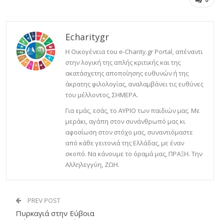
0
Echaritygr
Η Οικογένεια του e-Charity.gr Portal, απέναντι
στην λογική της απλής κριτικής και της
ακατάσχετης αποποίησης ευθυνών ή της
άκρατης φιλολογίας, αναλαμβάνει τις ευθύνες
του μέλλοντος, ΣΗΜΕΡΑ.
Για εμάς, εσάς, το ΑΥΡΙΟ των παιδιών μας. Με
μεράκι, αγάπη στον συνάνθρωπό μας κι
αφοσίωση στον στόχο μας, συναντιόμαστε
από κάθε γειτονιά της Ελλάδας, με έναν
σκοπό. Να κάνουμε το όραμά μας, ΠΡΑΞΗ. Την
Αλληλεγγύη, ΖΩΗ.
PREV POST
Πυρκαγιά στην Εύβοια