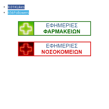
8.01K
Likes
656
Followers