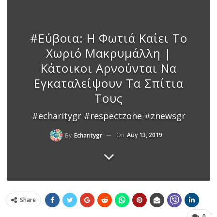
#Εύβοια: Η Φωτιά Καίει Το
Χωριό Μακρυμάλλη |
Κάτοικοι Αρνούνται Να
Εγκαταλείψουν Τα Σπίτια
Τους
#echaritygr #respectzone #znewsgr
On
Αυγ 13, 2019
By
Echaritygr
Share
0