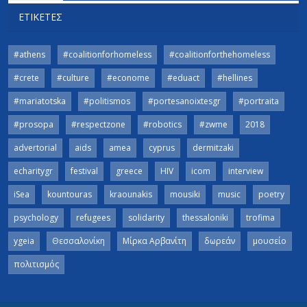
ΕΤΙΚΈΤΕΣ
#athens
#coalitionforhomeless
#coalitionforthehomeless
#crete
#culture
#econome
#eduact
#hellines
#mariatotska
#politismos
#portesanoixtesgr
#portraita
#prosopa
#respectzone
#robotics
#zwme
2018
advertorial
aids
amea
cyprus
dermitzaki
echaritygr
festival
greece
HIV
icom
interview
iSea
kountouras
kraounakis
mousiki
music
poetry
psychology
refugees
solidarity
thessaloniki
trofima
ygeia
Θεσσαλονίκη
Μίρκα Αρβανίτη
δωρεάν
μουσείο
πολιτισμός