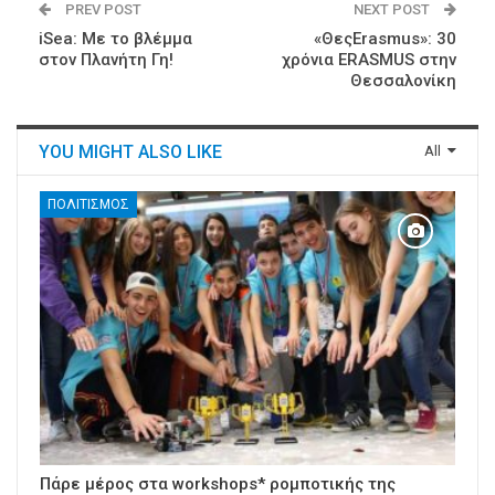
PREV POST
NEXT POST
iSea: Με το βλέμμα
«ΘεςErasmus»: 30
στον Πλανήτη Γη!
χρόνια ERASMUS στην
Θεσσαλονίκη
YOU MIGHT ALSO LIKE
All
ΠΟΛΙΤΙΣΜΌΣ
Πάρε μέρος στα workshops* ρομποτικής της