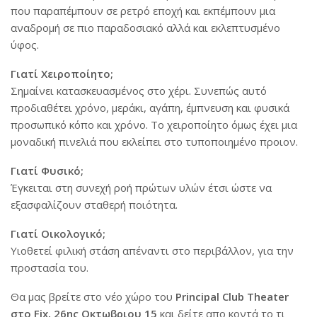
που παραπέμπουν σε ρετρό εποχή και εκπέμπουν μια
αναδρομή σε πιο παραδοσιακό αλλά και εκλεπτυσμένο
ύφος.
Γιατί Χειροποίητο;
Σημαίνει κατασκευασμένος στο χέρι. Συνεπώς αυτό
προδιαθέτ
ει χρόνο, μεράκι, αγάπη, έμπνευση και φυσικά
προσωπικό κόπο και χρόνο. Το χειροποίητο όμως έχει μια
μοναδική πινελιά που εκλείπει στο τυποποιημένο προιον.
Γιατί Φυσικό;
Έγκειται στη συνεχή ροή πρώτων υλών έτσι ώστε να
εξασφαλίζουν σταθερή ποιότητα.
Γιατί Οικολογικό;
Υιοθετεί φιλική στάση απέναντι στο περιβάλλον, για την
προστασία του.
Θα μας βρείτε στο νέο χώρο του
Principal Club Theater
στo Fix, 26ης Οκτωβριου 15
και δείτε απο κοντά το τι