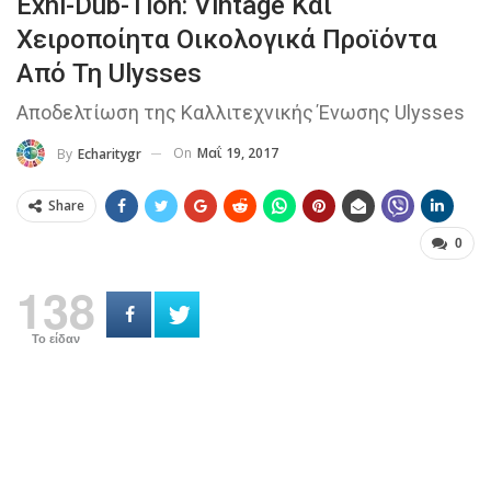
Exhi-Dub-Tion: Vintage Και
Χειροποίητα Οικολογικά Προϊόντα
Από Τη Ulysses
Αποδελτίωση της Καλλιτεχνικής Ένωσης Ulysses
On
Μαΐ 19, 2017
By
Echaritygr
Share
0
138
Το είδαν