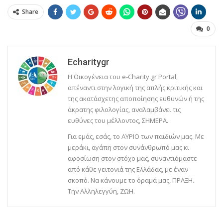
Share
0
Echaritygr
Η Οικογένεια του e-Charity.gr Portal,
απέναντι στην λογική της απλής κριτικής και
της ακατάσχετης αποποίησης ευθυνών ή της
άκρατης φιλολογίας, αναλαμβάνει τις
ευθύνες του μέλλοντος, ΣΗΜΕΡΑ.
Για εμάς, εσάς, το ΑΥΡΙΟ των παιδιών μας. Με
μεράκι, αγάπη στον συνάνθρωπό μας κι
αφοσίωση στον στόχο μας, συναντιόμαστε
από κάθε γειτονιά της Ελλάδας, με έναν
σκοπό. Να κάνουμε το όραμά μας, ΠΡΑΞΗ.
Την Αλληλεγγύη, ΖΩΗ.