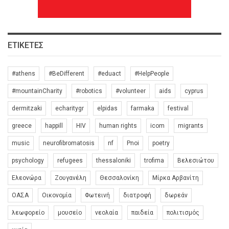
ΕΤΙΚΈΤΕΣ
#athens
#BeDifferent
#eduact
#HelpPeople
#mountainCharity
#robotics
#volunteer
aids
cyprus
dermitzaki
echaritygr
elpidas
farmaka
festival
greece
happill
HIV
human rights
icom
migrants
music
neurofibromatosis
nf
Pnoi
poetry
psychology
refugees
thessaloniki
trofima
Βελεσιώτου
Ελεονώρα
Ζουγανέλη
Θεσσαλονίκη
Μίρκα Αρβανίτη
ΟΑΣΑ
Οικονομία
Φωτεινή
διατροφή
δωρεάν
λεωφορείο
μουσείο
νεολαία
παιδεία
πολιτισμός