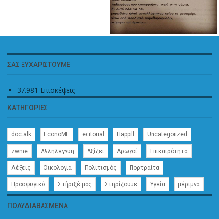
ΣΑΣ ΕΥΧΑΡΙΣΤΟΎΜΕ
37.981 Επισκέψεις
ΚΑΤΗΓΟΡΊΕΣ
doctalk
EconoME
editorial
Happill
Uncategorized
zwme
Αλληλεγγύη
Αξίζει
Αρωγοί
Επικαιρότητα
Λέξεις
Οικολογία
Πολιτισμός
Πορτραίτα
Προσφυγικό
Στήριξέ μας
Στηρίζουμε
Υγεία
μέριμνα
ΠΟΛΥΔΙΑΒΑΣΜΈΝΑ