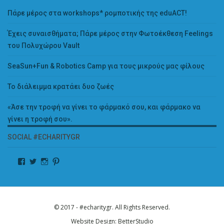
Πάρε μέρος στα workshops* ρομποτικής της eduACT!
Έχεις συναισθήματα; Πάρε μέρος στην Φωτοέκθεση Feelings
του Πολυχώρου Vault
SeaSun+Fun & Robotics Camp για τους μικρούς μας φίλους
Το διάλειμμα κρατάει δυο ζωές
«Άσε την τροφή να γίνει το φάρμακό σου, και φάρμακο να
γίνει η τροφή σου».
SOCIAL #ECHARITYGR
© 2017 - #echaritygr. All Rights Reserved.
Website Design:
BetterStudio