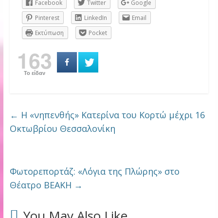
Facebook
Twitter
Google
Pinterest
LinkedIn
Email
Εκτύπωση
Pocket
163
Το είδαν
←
Η «νηπενθής» Κατερίνα του Κορτώ μέχρι 16
Οκτωβρίου Θεσσαλονίκη
Φωτορεπορτάζ: «Λόγια της Πλώρης» στο
Θέατρο ΒΕΑΚΗ
→
You May Also Like