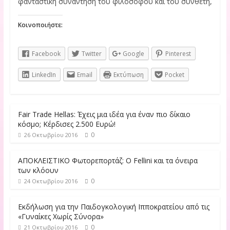
φανταστική συνάντηση του φιλοσόφου και του συνθέτη,
Κοινοποιήστε:
Facebook
Twitter
Google
Pinterest
LinkedIn
Email
Εκτύπωση
Pocket
Fair Trade Hellas: Έχεις μια ιδέα για έναν πιο δίκαιο
κόσμο; Κέρδισες 2.500 Ευρώ!
0
26 Οκτωβρίου 2016
ΑΠΟΚΛΕΙΣΤΙΚΟ Φωτορεπορτάζ: Ο Fellini και τα όνειρα
των κλόουν
0
24 Οκτωβρίου 2016
Εκδήλωση για την Παιδογκολογική Ιπποκρατείου από τις
«Γυναίκες Χωρίς Σύνορα»
0
21 Οκτωβρίου 2016