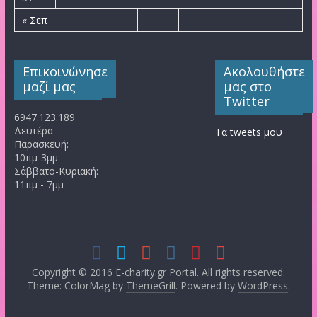
« Σεπ
Επικοινώνησε
Ακολουθήστε
μαζί μας
μας στο
Twitter
6947.123.189
Δευτέρα -
Τα tweets μου
Παρασκευή:
10πμ-3μμ
Σάββατο-Κυριακή:
11πμ - 7μμ
Copyright © 2016
E-charity.gr Portal
. All rights reserved.
Theme: ColorMag by
ThemeGrill
. Powered by
WordPress
.