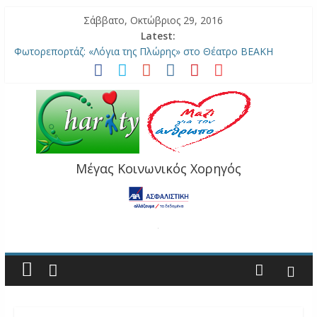
Σάββατο, Οκτώβριος 29, 2016
Latest:
Φωτορεπορτάζ: «Λόγια της Πλώρης» στο Θέατρο ΒΕΑΚΗ
ΑΠΟΚΛΕΙΣΤΙΚΟ: “Νίτσε-Βάγκνερ: Μία παράσταση για το
φασισμό” Στο Τόπος Αλλού.
Fair Trade Hellas: Έχεις μια ιδέα για έναν πιο δίκαιο κόσμο;
Κέρδισες 2.500 Ευρώ!
ΑΠΟΚΛΕΙΣΤΙΚΟ Φωτορεπορτάζ: Ο Fellini και τα όνειρα των
κλόουν
Εκδήλωση για την Παιδογκολογική Ιπποκρατείου από τις
Μέγας Κοινωνικός Χορηγός
«Γυναίκες Χωρίς Σύνορα»