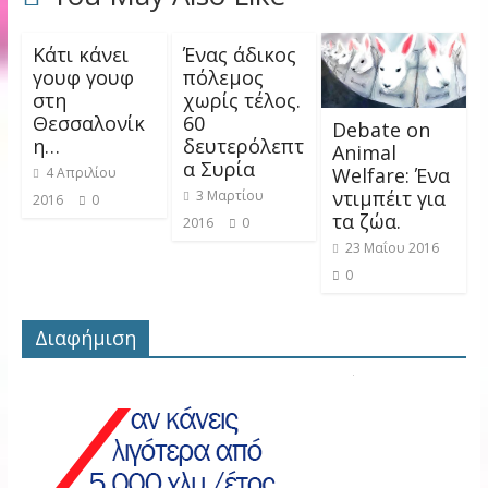
Κάτι κάνει
Ένας άδικος
γουφ γουφ
πόλεμος
στη
χωρίς τέλος.
Θεσσαλονίκ
60
Debate on
η…
δευτερόλεπτ
Animal
α Συρία
Welfare: Ένα
4 Απριλίου
ντιμπέιτ για
3 Μαρτίου
2016
0
τα ζώα.
2016
0
23 Μαΐου 2016
0
Διαφήμιση