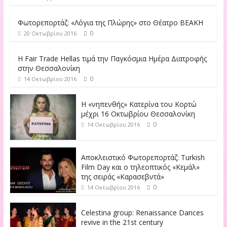
Φωτορεπορτάζ: «Λόγια της Πλώρης» στο Θέατρο ΒΕΑΚΗ
0
20 Οκτωβρίου 2016
Η Fair Trade Hellas τιμά την Παγκόσμια Ημέρα Διατροφής
στην Θεσσαλονίκη
0
14 Οκτωβρίου 2016
Η «νηπενθής» Κατερίνα του Κορτώ
μέχρι 16 Οκτωβρίου Θεσσαλονίκη
0
14 Οκτωβρίου 2016
Αποκλειστικό Φωτορεπορτάζ: Turkish
Film Day και ο τηλεοπτικός «Κεμάλ»
της σειράς «Καρασεβντά»
0
14 Οκτωβρίου 2016
Celestina group: Renaissance Dances
revive in the 21st century