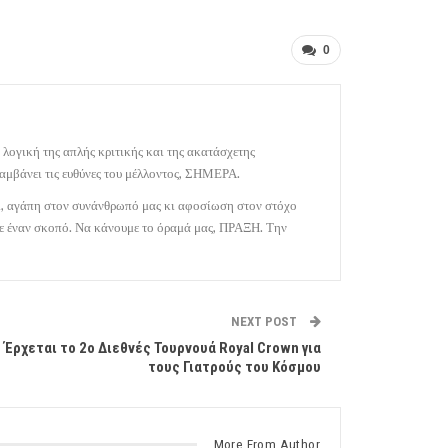
0
 λογική της απλής κριτικής και της ακατάσχετης
αμβάνει τις ευθύνες του μέλλοντος, ΣΗΜΕΡΑ.
κι, αγάπη στον συνάνθρωπό μας κι αφοσίωση στον στόχο
 με έναν σκοπό. Να κάνουμε το όραμά μας, ΠΡΑΞΗ. Την
NEXT POST
Έρχεται το 2ο Διεθνές Τουρνουά Royal Crown για
τους Γιατρούς του Κόσμου
More From Author