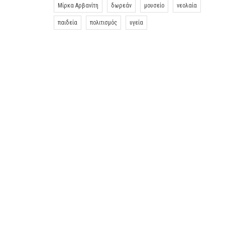
Μίρκα Αρβανίτη
δωρεάν
μουσείο
νεολαία
παιδεία
πολιτισμός
υγεία