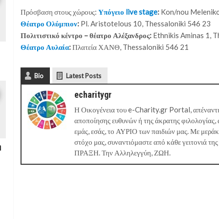
Πρόσβαση στους χώρους:
Υπόγειο live stage
:
Kon/nou Meleniko
Θέατρο Ολύμπιον
:
Pl. Aristotelous 10, Thessaloniki 546 23
Πολιτιστικό κέντρο – θέατρο Αλέξανδρος:
Ethnikis Aminas 1, 
Θέατρο
Αυλαία
:
Πλατεία ΧΑΝΘ, Thessaloniki 546 21
Bio
Latest Posts
echaritygr
Η Οικογένεια του e-Charity.gr Portal, απέναντι
αποποίησης ευθυνών ή της άκρατης φιλολογίας, 
εμάς, εσάς, το ΑΥΡΙΟ των παιδιών μας. Με μερά
στόχο μας, συναντιόμαστε από κάθε γειτονιά της
η
ΠΡΑΞΗ. Την Αλληλεγγύη, ΖΩΗ.