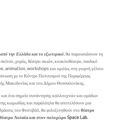
 από την Ελλάδα και το εξωτερικό
, θα παρουσιάσουν τη
σκίτσο, χορός, θέατρο σκιών, κουκλοθέατρο, παιδικό
e, animation, workshops και ομιλίες στη γιορτή γέλιου
ργάνωση με το Κέντρο Πολιτισμού της Περιφέρειας
ικής Μακεδονίας και του Δήμου Θεσσαλονίκης.
ν και ένα σημείο συνάντησης καλλιτεχνών και ομάδων
 της κωμωδίας και παράλληλα θα αποτελέσουν μια
 δράσεις του Φεστιβάλ, θα φιλοξενηθούν στο
θέατρο
 θέατρο Αυλαία και στον πολυχώρο Space Lab.