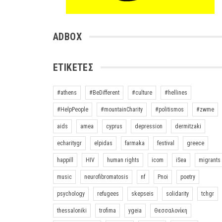
ADBOX
ΕΤΙΚΈΤΕΣ
#athens
#BeDifferent
#culture
#hellines
#HelpPeople
#mountainCharity
#politismos
#zwme
aids
amea
cyprus
depression
dermitzaki
echaritygr
elpidas
farmaka
festival
greece
happill
HIV
human rights
icom
iSea
migrants
music
neurofibromatosis
nf
Pnoi
poetry
psychology
refugees
skepseis
solidarity
tchgr
thessaloniki
trofima
ygeia
Θεσσαλονίκη