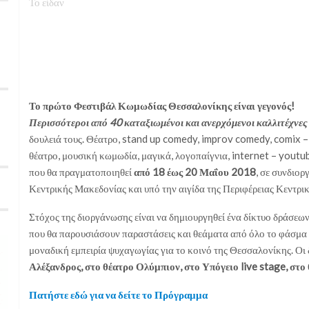
Το είδαν
Το πρώτο Φεστιβάλ Κωμωδίας Θεσσαλονίκης είναι γεγονός!
Περισσότεροι από 40 καταξιωμένοι και ανερχόμενοι καλλιτέχνες
δουλειά τους. Θέατρο, stand up comedy, improv comedy, comix – 
θέατρο, μουσική κωμωδία, μαγικά, λογοπαίγνια, internet – youtub
που θα πραγματοποιηθεί
από 18 έως 20 Μαΐου 2018
, σε συνδιο
Κεντρικής Μακεδονίας και υπό την αιγίδα της Περιφέρειας Κεντρ
Στόχος της διοργάνωσης είναι να δημιουργηθεί ένα δίκτυο δράσεω
που θα παρουσιάσουν παραστάσεις και θεάματα από όλο το φάσμα
μοναδική εμπειρία ψυχαγωγίας για το κοινό της Θεσσαλονίκης. Οι
Αλέξανδρος, στο θέατρο Ολύμπιον, στο Υπόγειο live stage, στο
Πατήστε εδώ για να δείτε το Πρόγραμμα