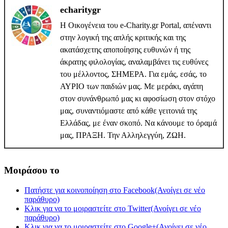
echaritygr
Η Οικογένεια του e-Charity.gr Portal, απέναντι
στην λογική της απλής κριτικής και της
ακατάσχετης αποποίησης ευθυνών ή της
άκρατης φιλολογίας, αναλαμβάνει τις ευθύνες
του μέλλοντος, ΣΗΜΕΡΑ. Για εμάς, εσάς, το
ΑΥΡΙΟ των παιδιών μας. Με μεράκι, αγάπη
στον συνάνθρωπό μας κι αφοσίωση στον στόχο
μας, συναντιόμαστε από κάθε γειτονιά της
Ελλάδας, με έναν σκοπό. Να κάνουμε το όραμά
μας, ΠΡΑΞΗ. Την Αλληλεγγύη, ΖΩΗ.
Μοιράσου το
Πατήστε για κοινοποίηση στο Facebook(Ανοίγει σε νέο
παράθυρο)
Κλικ για να το μοιραστείτε στο Twitter(Ανοίγει σε νέο
παράθυρο)
Κλικ για να το μοιραστείτε στο Google+(Ανοίγει σε νέο