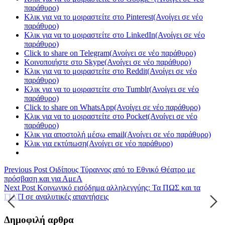
παράθυρο)
Κλικ για να το μοιραστείτε στο Pinterest(Ανοίγει σε νέο
παράθυρο)
Κλικ για να το μοιραστείτε στο LinkedIn(Ανοίγει σε νέο
παράθυρο)
Click to share on Telegram(Ανοίγει σε νέο παράθυρο)
Κοινοποιήστε στο Skype(Ανοίγει σε νέο παράθυρο)
Κλικ για να το μοιραστείτε στο Reddit(Ανοίγει σε νέο
παράθυρο)
Κλικ για να το μοιραστείτε στο Tumblr(Ανοίγει σε νέο
παράθυρο)
Click to share on WhatsApp(Ανοίγει σε νέο παράθυρο)
Κλικ για να το μοιραστείτε στο Pocket(Ανοίγει σε νέο
παράθυρο)
Κλικ για αποστολή μέσω email(Ανοίγει σε νέο παράθυρο)
Κλικ για εκτύπωση(Ανοίγει σε νέο παράθυρο)
Previous Post
Οιδίπους Τύραννος από το Εθνικό Θέατρο με
πρόσβαση και για ΑμεΑ
Next Post
Κοινωνικό εισόδημα αλληλεγγύης: Τα ΠΩΣ και τα
ΓΙΑΤΙ σε αναλυτικές απαντήσεις
Δημοφιλή αρθρα