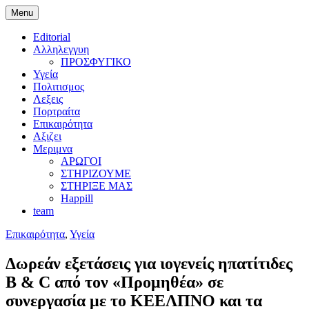
Menu
#echaritygr
E-charity.gr Portal
Editorial
Αλληλεγγυη
ΠΡΟΣΦΥΓΙΚΟ
Υγεία
Πολιτισμος
Λεξεις
Πορτραίτα
Επικαιρότητα
Αξιζει
Μεριμνα
ΑΡΩΓΟΙ
ΣΤΗΡΙΖΟΥΜΕ
ΣΤΗΡΙΞΕ ΜΑΣ
Happill
team
Επικαιρότητα
,
Υγεία
Δωρεάν εξετάσεις για ιογενείς ηπατίτιδες
B & C από τον «Προμηθέα» σε
συνεργασία με το ΚΕΕΛΠΝΟ και τα