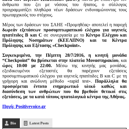
άνθρωπο που ζει με νόσους του ήπατος, ο σύλλογος
προγραμματίζει πληθώρα νέων δράσεων ενδυναμώνοντας τους
πρωταρχικούς του στόχους.
Μέρος των δράσεων του ΣΑΗΕ «Προμηθέας» αποτελεί η παροχή
δωρεάν εξετάσεων προσυμπτωματικού ελέγχου
για ιογενείς
ηπατίτιδες Β και
C
σε συνεργασία με το
Κέντρο Ελέγχου και
Πρόληψης Νοσημάτων (ΚΕΕΛΠΝΟ) και τα Kέντρα
Πρόληψης και Εξέτασης «Checkpoint».
Συγκεκριμένα, την Πέμπτη 28/7/2016, η κινητή μονάδα
“Checkpoint” θα βρίσκεται στην πλατεία Μοναστηρακίου
, και
ώρες 10:00 με 22:00.
Μέσω της κινητής μας μονάδας,
εξειδικευμένοι εξεταστές θα παρέχουν εξετάσεις
προσυμπτωματικού ελέγχου για ιογενείς ηπατίτιδες Β και C με τη
γρήγορη και ανώδυνη μέθοδο «rapid test».
Παράλληλα θα
προσφέρεται έντυπο ενημερωτικό υλικό καθώς και
διασύνδεση των ανθρώπων που θα βρεθούν θετικοί στις
εξετάσεις, με τα κατά τόπους ηπατολογικά κέντρα της Αθήνας.
Πηγή: Positivevoice.gr
Bio
Latest Posts