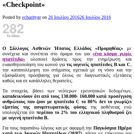
«Checkpoint»
Posted by
echaritygr
on
26 Ιουλίου 2016
26 Ιουλίου 2016
282
Το είδαν
Ο Σύλλογος Ασθενών Ήπατος Ελλάδος «Προμηθέας»
με
συνέχεια και συνέπεια στο όραμα του για
«ένα κόσμο χωρίς
ηπατίτιδα»
υλοποιεί δράσεις προς την ενημέρωση και
ευαισθητοποίηση του κοινού για
τις ιογενείς ηπατίτιδες Β και C
,
την καταπολέμηση του στίγματος σχετικά με τη νόσο και την
εξασφάλιση πρόσβασης για όλους σε διαγνωστικές εξετάσεις
καθώς και σε κατάλληλες θεραπείες.
Τα στοιχεία, βάσει των νεότερων ερευνητικών δεδομένων,
καταδεικνύουν ότι από τους 130.000- 160.000 κατά προσέγγιση
ανθρώπους που ζουν με ηπατίτιδα C το 80% δεν το γνωρίζει
εξαιτίας της ασυμπτωματικής φύσης
της ασθένειας ενώ
υπολογίζεται ότι
περίπου το 2% του ελληνικού πληθυσμού ζει
με ιογενή ηπατίτιδα Β.
Για τους παραπάνω λόγους και με αφορμή την
Παγκόσμια Ημέρα
κατά των Ιογενών Ηπατιτίδων (28/07)
, πάντα με επίκεντρο τον