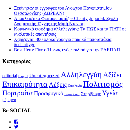
Ξεκίνησαν οι εγγραφές του Ανοιχτού Πανεπιστημίου
Θεσσαλονίκης (ΔΩΡΕΑΝ)
Αποκλειστικό Φωτορεπορτάζ e-Charity.gr portal: Σχολή
Δραματικής Τέχνης της Μιμή Ντενίση
Κοινωνικό εισόδημα αλληλεγγύης: Τα ΠΩΣ και τα ΓΙΑΤΙ σε
αναλυτικές απαντήσεις
Χαρίζονται 300 ολοκαίνουργια παιδικά παπουτσάκια
#echaritygr
Be a Hero: Γίνε ο Ήρωας ενός παιδιού για την ΕΛΕΠΑΠ
Κατηγορίες
Αλληλεγγύη
Αξίζει
editorial
Uncategorized
Happill
Πολιτισμός
Επικαιρότητα
Λέξεις
Οικολογία
Πορτραίτα
Υγεία
Προσφυγικό
Στηρίζουμε
Στήριξέ μας
μέριμνα
Be SOCIAL