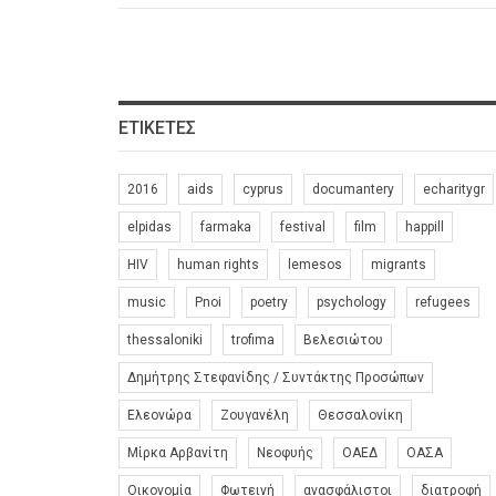
ΕΤΙΚΈΤΕΣ
2016
aids
cyprus
documantery
echaritygr
elpidas
farmaka
festival
film
happill
HIV
human rights
lemesos
migrants
music
Pnoi
poetry
psychology
refugees
thessaloniki
trofima
Βελεσιώτου
Δημήτρης Στεφανίδης / Συντάκτης Προσώπων
Ελεονώρα
Ζουγανέλη
Θεσσαλονίκη
Μίρκα Αρβανίτη
Νεοφυής
ΟΑΕΔ
ΟΑΣΑ
Οικονομία
Φωτεινή
ανασφάλιστοι
διατροφή