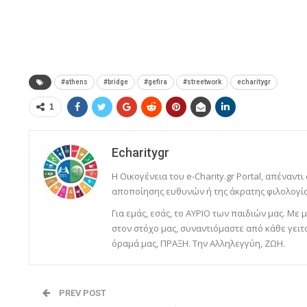
#athens
#bridge
#gefira
#streetwork
echaritygr
1
Echaritygr
Η Οικογένεια του e-Charity.gr Portal, απέναντι
αποποίησης ευθυνών ή της άκρατης φιλολογία
Για εμάς, εσάς, το ΑΥΡΙΟ των παιδιών μας. Μ
στον στόχο μας, συναντιόμαστε από κάθε γειτ
όραμά μας, ΠΡΑΞΗ. Την Αλληλεγγύη, ΖΩΗ.
PREV POST