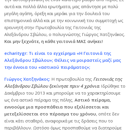
αυτά και πολλά άλλα ερωτήματα, μας απάντησε με πολύ
μεγάλη αγάπη, όρεξη και μεράκι για την δουλειά του
επιστημονικά αλλά και με την κοινωνική του συμμετοχή ως
ερευνητή στην Πρωτοβουλία της Γειτονιάς της
Αλεξάνδρου Σβώλου, ο πολυγνώστης Γιώργος Χατζηνάκος.
Και μην ξεχνάτε, η κάθε γειτονιά ΜΑΣ ανήκει!
echaritygr: Τι είναι το εγχείρημα «Η Γειτονιά της
Αλεξάνδρου Σβώλου»; Θέλεις να μοιραστείς μαζί μας
την έννοια του «αστικού πειράματος»;
Γιώργος Χατζηνάκος:
Η πρωτοβουλία της
Γειτονιάς της
Αλεξάνδρου Σβώλου ξεκίνησε πριν 4 χρόνια
. Ιδρύθηκε το
Δεκέμβριο του 2013 και μπορούμε να το χαρακτηρίσουμε
ως ένα αστικό πείραμα της πόλης.
Αστικό πείραμα,
εννοούμε μια προσπάθεια που εξελίσσεται και
μετεξελίσσεται στο πέρασμα του χρόνου
, οπότε δεν
είναι κάτι σταθερό, αναφορικά με τις δράσεις που το
περιβάλλουν. Ωστόσο όμως προσπαθούμε να διατηρούμε