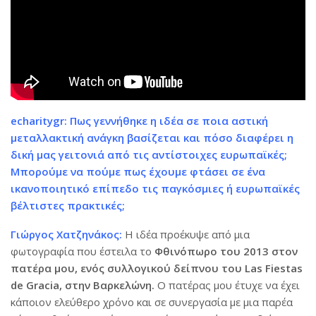
echaritygr: Πως γεννήθηκε η ιδέα σε ποια αστική
μεταλλακτική ανάγκη βασίζεται και πόσο διαφέρει η
δική μας γειτονιά από τις αντίστοιχες ευρωπαϊκές;
Μπορούμε να πούμε πως έχουμε φτάσει σε ένα
ικανοποιητικό επίπεδο τις παγκόσμιες ή ευρωπαϊκές
βέλτιστες πρακτικές;
Γιώργος Χατζηνάκος:
Η ιδέα προέκυψε από μια
φωτογραφία που έστειλα το
Φθινόπωρο του 2013 στον
πατέρα μου, ενός συλλογικού δείπνου του Las Fiestas
de Gracia, στην Βαρκελώνη.
Ο πατέρας μου έτυχε να έχει
κάποιον ελεύθερο χρόνο και σε συνεργασία με μια παρέα