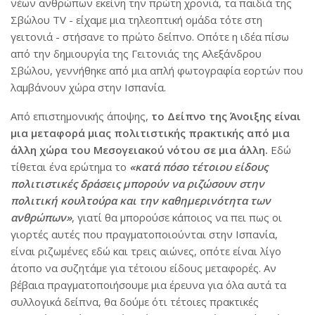
νέων ανθρώπων εκείνη την πρώτη χρονιά, τα παιδιά της
Σβώλου TV - είχαμε μια τηλεοπτική ομάδα τότε στη
γειτονιά - στήσανε το πρώτο δείπνο. Οπότε η ιδέα πίσω
από την δημιουργία της Γειτονιάς της Αλεξάνδρου
Σβώλου, γεννήθηκε από μια απλή φωτογραφία εορτών που
λαμβάνουν χώρα στην Ισπανία.
Από επιστημονικής άποψης,
το Δείπνο της Άνοιξης είναι
μια μεταφορά μιας πολιτιστικής πρακτικής από μια
άλλη χώρα του Μεσογειακού νότου σε μια άλλη.
Εδώ
τίθεται ένα ερώτημα το
«κατά πόσο τέτοιου είδους
πολιτιστικές δράσεις μπορούν να ριζώσουν στην
πολιτική κουλτούρα και την καθημερινότητα των
ανθρώπων»
, γιατί θα μπορούσε κάποιος να πει πως οι
γιορτές αυτές που πραγματοποιούνται στην Ισπανία,
είναι ριζωμένες εδώ και τρεις αιώνες, οπότε είναι λίγο
άτοπο να συζητάμε για τέτοιου είδους μεταφορές. Αν
βέβαια πραγματοποιήσουμε μια έρευνα για όλα αυτά τα
συλλογικά δείπνα, θα δούμε ότι τέτοιες πρακτικές