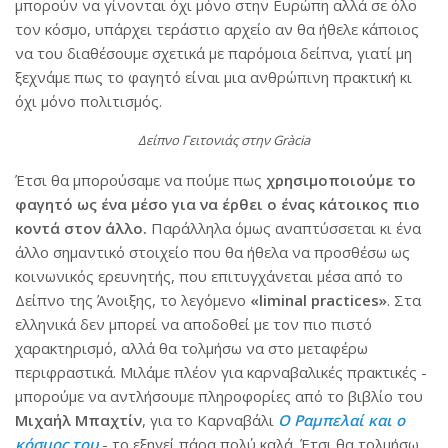
μπορούν να γίνονται όχι μόνο στην Ευρώπη αλλά σε όλο
τον κόσμο, υπάρχει τεράστιο αρχείο αν θα ήθελε κάποιος
να του διαθέσουμε σχετικά με παρόμοια δείπνα, γιατί μη
ξεχνάμε πως το φαγητό είναι μια ανθρώπινη πρακτική κι
όχι μόνο πολιτισμός.
Δείπνο Γειτονιάς στην Gràcia
Έτσι θα μπορούσαμε να πούμε πως
χρησιμοποιούμε το
φαγητό ως ένα μέσο για να έρθει ο ένας κάτοικος πιο
κοντά στον άλλο.
Παράλληλα όμως αναπτύσσεται κι ένα
άλλο σημαντικό στοιχείο που θα ήθελα να προσθέσω ως
κοινωνικός ερευνητής, που επιτυγχάνεται μέσα από το
Δείπνο της Άνοιξης, το λεγόμενο
«liminal practices»
. Στα
ελληνικά δεν μπορεί να αποδοθεί με τον πιο πιστό
χαρακτηρισμό, αλλά θα τολμήσω να στο μεταφέρω
περιφραστικά. Μιλάμε πλέον για καρναβαλικές πρακτικές -
μπορούμε να αντλήσουμε πληροφορίες από το βιβλίο του
Μιχαήλ Μπαχτίν
, για το Καρναβάλι
Ο Ραμπελαί και ο
κόσμος του
- το εξηγεί πάρα πολύ καλά. Έτσι θα τολμήσω