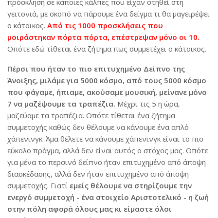
πρόσκληση σε κάποιες κάλπες που είχαν στηθεί στη
γειτονιά, με σκοπό να πάρουμε ένα δείγμα τι θα μαγειρέψει
ο κάτοικος.
Από τις 1000 προσκλήσεις που
μοιράστηκαν πόρτα πόρτα, επέστρεψαν μόνο οι 10.
Οπότε εδώ τίθεται ένα ζήτημα πως συμμετέχει ο κάτοικος.
Πέρσι που ήταν το πιο επιτυχημένο Δείπνο της
Άνοιξης, μιλάμε για 5000 κόσμο, από τους 5000 κόσμο
που φάγαμε, ήπιαμε, ακούσαμε μουσική, μείνανε μόνο
7 να μαζέψουμε τα τραπέζια.
Μέχρι τις 5 η ώρα,
μαζεύαμε τα τραπέζια. Οπότε τίθεται ένα ζήτημα
συμμετοχής καθώς δεν θέλουμε να κάνουμε ένα απλό
χάπενινγκ. Άμα θέλετε να κάνουμε χάπενινγκ είναι το πιο
εύκολο πράγμα, αλλά δεν είναι αυτός ο στόχος μας. Οπότε
για μένα το περσινό δείπνο ήταν επιτυχημένο από άποψη
διασκέδασης, αλλά δεν ήταν επιτυχημένο από άποψη
συμμετοχής. Γιατί
εμείς θέλουμε να στηρίζουμε την
ενεργό συμμετοχή - ένα στοιχείο Αριστοτελικό - η ζωή
στην πόλη αφορά όλους μας κι είμαστε όλοι