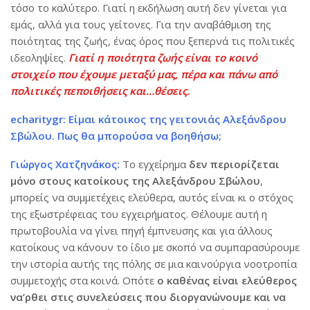
τόσο το καλύτερο. Γιατί η εκδήλωση αυτή δεν γίνεται για
εμάς, αλλά για τους γείτονες. Για την αναβάθμιση της
ποιότητας της ζωής, ένας όρος που ξεπερνά τις πολιτικές
ιδεοληψίες.
Γιατί η ποιότητα ζωής είναι το κοινό
στοιχείο που έχουμε μεταξύ μας, πέρα και πάνω από
πολιτικές πεποιθήσεις και…θέσεις.
echaritygr: Είμαι κάτοικος της γειτονιάς Αλεξάνδρου
Σβώλου. Πως θα μπορούσα να βοηθήσω;
Γιώργος Χατζηνάκος:
Το εγχείρημα
δεν περιορίζεται
μόνο στους κατοίκους της Αλεξάνδρου Σβώλου
,
μπορείς να συμμετέχεις ελεύθερα, αυτός είναι κι ο στόχος
της εξωστρέφειας του εγχειρήματος. Θέλουμε αυτή η
πρωτοβουλία να γίνει πηγή έμπνευσης και για άλλους
κατοίκους να κάνουν το ίδιο με σκοπό να συμπαρασύρουμε
την ιστορία αυτής της πόλης σε μια καινούργια νοοτροπία
συμμετοχής στα κοινά. Οπότε
ο καθένας είναι ελεύθερος
να’ρθει στις συνελεύσεις που διοργανώνουμε και να