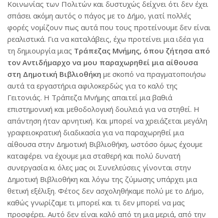
Κοινωνίας των Πολιτών και δυστυχώς δείχνει ότι δεν έχει
σπάσει ακόμη αυτός ο πάγος με το Δήμο, γιατί πολλές
φορές νομίζουν πως αυτά που τους προτείνουμε δεν είναι
ρεαλιστικά. Για να καταλάβεις, έχω προτείνει μια ιδέα για
τη δημιουργία μιας
Τράπεζας Μνήμης, όπου ζήτησα από
τον Αντιδήμαρχο να μου παραχωρηθεί μια αίθουσα
στη Δημοτική Βιβλιοθήκη
με σκοπό να πραγματοποιήσω
αυτά τα εργαστήρια αφιλοκερδώς για το καλό της
Γειτονιάς. Η Τράπεζα Μνήμης απαιτεί μια βαθιά
επιστημονική και μεθοδολογική δουλειά για να στηθεί. Η
απάντηση ήταν αρνητική. Και μπορεί να χρειάζεται μεγάλη
γραφειοκρατική διαδικασία για να παραχωρηθεί μια
αίθουσα στην Δημοτική Βιβλιοθήκη, ωστόσο όμως έχουμε
καταφέρει να έχουμε μια σταθερή και πολύ δυνατή
συνεργασία κι όλες μας οι Συνελεύσεις γίνονται στην
Δημοτική Βιβλιοθήκη και λόγω της ζύμωσης υπάρχει μια
θετική εξέλιξη. Φέτος δεν ασχοληθήκαμε πολύ με το Δήμο,
καθώς γνωρίζαμε τι μπορεί και τι δεν μπορεί να μας
προσφέρει. Αυτό δεν είναι καλό από τη μια μεριά, από την