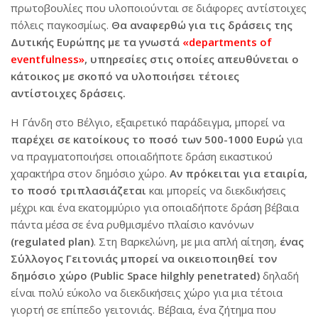
πρωτοβουλίες που υλοποιούνται σε διάφορες αντίστοιχες
πόλεις παγκοσμίως.
Θα αναφερθώ για τις δράσεις της
Δυτικής Ευρώπης με τα γνωστά
«departments of
eventfulness»
, υπηρεσίες στις οποίες απευθύνεται ο
κάτοικος με σκοπό να υλοποιήσει τέτοιες
αντίστοιχες δράσεις.
Η Γάνδη στο Βέλγιο, εξαιρετικό παράδειγμα, μπορεί να
παρέχει σε κατοίκους το ποσό των 500-1000 Ευρώ
για
να πραγματοποιήσει οποιαδήποτε δράση εικαστικού
χαρακτήρα στον δημόσιο χώρο.
Αν πρόκειται για εταιρία,
το ποσό τριπλασιάζεται
και μπορείς να διεκδικήσεις
μέχρι και ένα εκατομμύριο για οποιαδήποτε δράση βέβαια
πάντα μέσα σε ένα ρυθμισμένο πλαίσιο κανόνων
(regulated plan)
. Στη Βαρκελώνη, με μια απλή αίτηση,
ένας
Σύλλογος Γειτονιάς μπορεί να οικειοποιηθεί τον
δημόσιο χώρο (Public Space hilghly penetrated)
δηλαδή
είναι πολύ εύκολο να διεκδικήσεις χώρο για μια τέτοια
γιορτή σε επίπεδο γειτονιάς. Βέβαια, ένα ζήτημα που