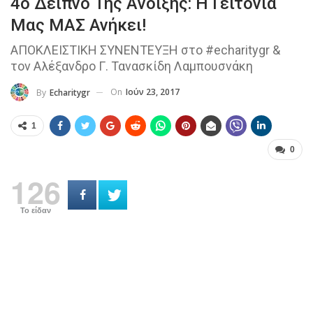
4ο Δείπνο Της Άνοιξης: Η Γειτονιά
Μας ΜΑΣ Ανήκει!
ΑΠΟΚΛΕΙΣΤΙΚΗ ΣΥΝΕΝΤΕΥΞΗ στο #echaritygr &
τον Αλέξανδρο Γ. Τανασκίδη Λαμπουσνάκη
On
Ιούν 23, 2017
By
Echaritygr
1
0
126
Το είδαν