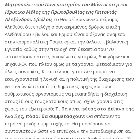
Μητροπολιτικού Πανεπιστημίου του Μάντσεστερ και
Ιδρυτικό Μέλος της Πρωτοβουλίας της Γειτονιάς
Αλεξάνδρου Σβώλου
, το θεωρεί κοινωνικό πείραμα;
Αληθεύει ότι επελέγη ο συγκεκριμένος δρόμος επειδή
Αλεξάνδρου Σβώλου και Ερμού είναι ο άξονας ανάμεσα
στην κοσμοπολίτικη Τσιμισκή και την άλλοτε… βαλκανική
Εγνατία καθώς στην περιοχή στη δεκαετία του ’70
κατοικούσαν αστικές οικογένειες γιατρών, δικηγόρων και
μηχανικών που πλέον όμως με τα χρόνια…μετακόμισαν για
άλλες συνοικίες; Κι επιτέλους, γιατί δεν μπορεί να
εκσυγχρονιστεί η λογική και η πολιτική της διαχείρισης των
γειτονιών ώστε από τις δημοτικές αρχές και τους
ρυθμιστικούς οργανισμούς να μεταπηδήσει η διαχείριση
στους ίδιους τους κατοίκους όπως ισχύει χρόνια στις
χώρες του εξωτερικού;
Τι θα γίνει φέτος στο Δείπνο της
Άνοιξης, πόσοι θα συμμετάσχουν;
Θα σπάσουν το
περσινό ρεκόρ συμμετοχής και θα μπορέσουν να
συντονιστούν ώστε να επιτύχουν την αυτοδιαχείριση και
την αυτοοργάνωση σε έναν καλύτερο βαθμό από πέρσι; Σε