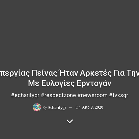
 Απεργίας Πείνας Ήταν Αρκετές Για Τη
Με Ευλογίες Ερντογάν
#echaritygr #respectzone #newsroom #tvxsgr
On
Απρ 3, 2020
By
Echaritygr