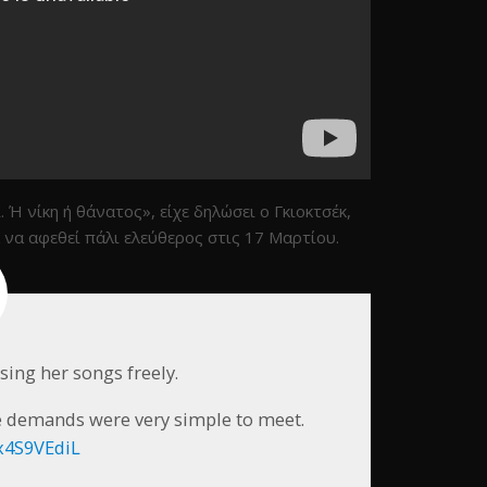
Ή νίκη ή θάνατος», είχε δηλώσει ο Γκιοκτσέκ,
 να αφεθεί πάλι ελεύθερος στις 17 Μαρτίου.
sing her songs freely.
he demands were very simple to meet.
Nx4S9VEdiL