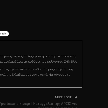
music
 στην λογική της απλής κριτικής και της ακατάσχετης
ς, αναλαμβάνει τις ευθύνες του μέλλοντος, ΣΗΜΕΡΑ.
ε μεράκι, αγάπη στον συνάνθρωπό μας κι αφοσίωση
ονιά της Ελλάδας, με έναν σκοπό. Να κάνουμε το
NEXT POST
#portesanoixtesgr | Καταγγελία της ΑΡΣΙΣ για