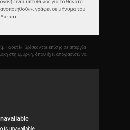
γάν) είναι υπεύθυνος για το θάνατο
ικανοποιηθούν», γράφει σε μήνυμα του
 Yorum.
μ Γκιοκτέκ, βρίσκονται επίσης σε απεργία
ακή στη Σμύρνη, όπου έχει αποφασίσει να