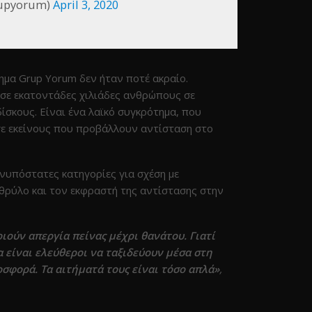
rupyorum)
April 3, 2020
ημα Grup Yorum δεν ήταν ποτέ ακραίο.
ά σε εκατοντάδες χιλιάδες ανθρώπους σε
δίσκους. Είναι ένα λαϊκό συγκρότημα, που
σε εκείνους που προβάλλουν αντίσταση στο
ανυπόστατες κατηγορίες για σχέση με
θρύλο και τον εκφραστή της αντίστασης στην
ιούν απεργία πείνας μέχρι θανάτου. Γιατί
α είναι ελεύθεροι να ταξιδεύουν μέσα στη
οσφορά. Τα αιτήματά τους είναι τόσο απλά»
,