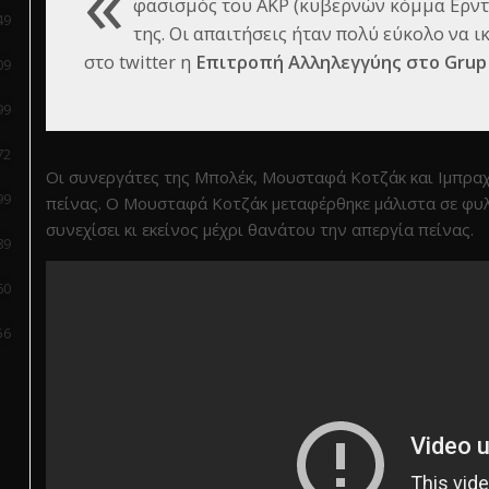
«
φασισμός του AKP (κυβερνών κόμμα Ερντο
49
της. Οι απαιτήσεις ήταν πολύ εύκολο να 
στο twitter η
Επιτροπή Αλληλεγγύης στο Grup
09
99
72
Οι συνεργάτες της Μπολέκ, Μουσταφά Κοτζάκ και Ιμπραχί
99
πείνας. Ο Μουσταφά Κοτζάκ μεταφέρθηκε μάλιστα σε φυλ
συνεχίσει κι εκείνος μέχρι θανάτου την απεργία πείνας.
89
60
56