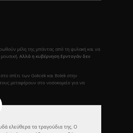
ρωθούν μέλη της μπάντας από τη φυλακή και να
 μουσική.
Αλλά η κυβέρνηση Ερντογάν δεν
 στο σπίτι των Gokcek και Bolek στην
τους μεταφέρουν στο νοσοκομείο για να
υδά ελεύθερα τα τραγούδια της. Ο