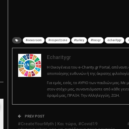
#newsroom
#respectzone
#turkey
#tvxsgr
echaritygr
Echaritygr
Η Οικογένεια του e-Charity.gr Portal, απέναντι
αποποίησης ευθυνών ή της άκρατης φιλολογία
Για εμάς, εσάς, το ΑΥΡΙΟ των παιδιών μας. Μ
στον στόχο μας, συναντιόμαστε από κάθε γειτ
όραμά μας, ΠΡΑΞΗ. Την Αλληλεγγύη, ΖΩΗ.
PREV POST
#CreateYourMyth | Και τώρα, #Covid19