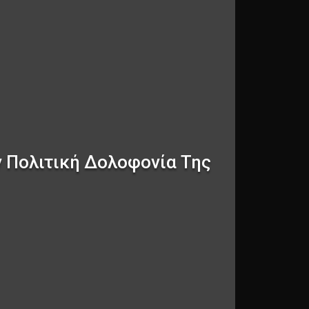
ν Πολιτική Δολοφονία Της