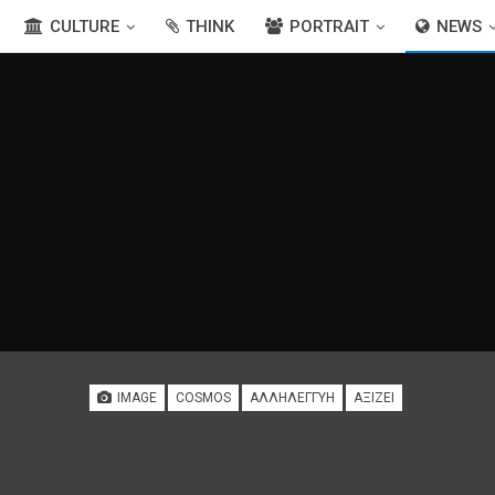
CULTURE
THINK
PORTRAIT
NEWS
IMAGE
COSMOS
ΑΛΛΗΛΕΓΓΎΗ
ΑΞΊΖΕΙ