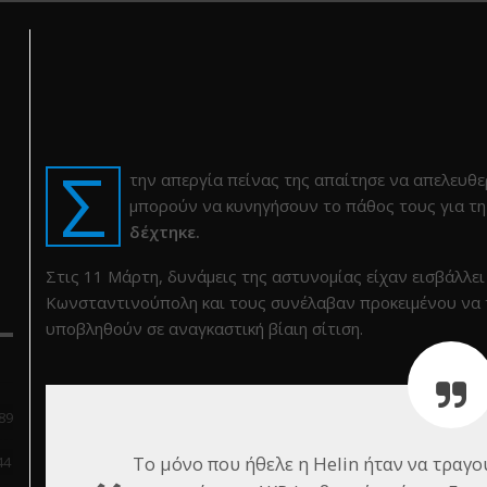
Σ
την απεργία πείνας της απαίτησε να απελευθε
μπορούν να κυνηγήσουν το πάθος τους για τη
δέχτηκε.
Στις 11 Μάρτη, δυνάμεις της αστυνομίας είχαν εισβάλλει
Κωνσταντινούπολη και τους συνέλαβαν προκειμένου να 
υποβληθούν σε αναγκαστική βίαιη σίτιση.
89
Το μόνο που ήθελε η Helin ήταν να τραγο
44