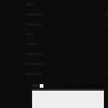
Αξίζει
7
Περιφέρεια
6
Πολιτισμός
4
Υγεία
3
Cosmos
1
Στηρίζουμε
1
Προσφυγικό
1
Πορτραίτα
1