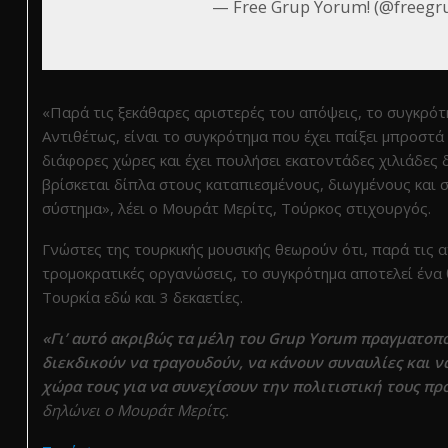
— Free Grup Yorum! (@freeg
«Παρά τις ξεκάθαρες αριστερές του απόψεις, το συγκρότ
Αντιθέτως, είναι το συγκρότημα που έχει παίξει μπροστ
διάφορες χώρες και έχει πουλήσει εκατοντάδες χιλιάδες 
βρίσκεται δίπλα στους καταπιεσμένους, διωγμένους και 
σύστημα», λέει ο Μουράτ Μερίτς, Τούρκος στιχουργός.
Γνώστες της τουρκικής μουσικής θεωρούν ότι, παρά τις 
τρομοκρατικές οργανώσεις, το συγκρότημα αποτελεί ένα 
Τουρκία εδώ και 3 δεκαετίες.
«Γι’ αυτό ακριβώς τα μέλη του Grup Yorum πραγματοπο
διεκδικούν να τραγουδούν, να κάνουν συναυλίες και ν
χώρα τους για να συνεχίσουν την πολιτιστική τους πρ
δηλώνει ο Μουράτ Μερίτς.