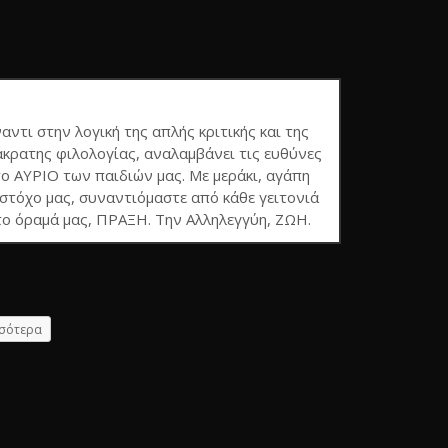
ναντι στην λογική της απλής κριτικής και της
κρατης φιλολογίας, αναλαμβάνει τις ευθύνες
το ΑΥΡΙΟ των παιδιών μας. Με μεράκι, αγάπη
τόχο μας, συναντιόμαστε από κάθε γειτονιά
το όραμά μας, ΠΡΑΞΗ. Την Αλληλεγγύη, ΖΩΗ.
σότερα