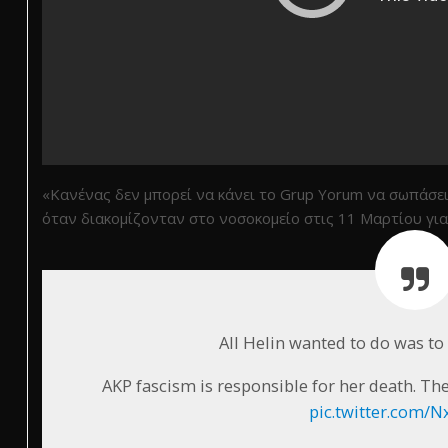
«Κανένας δεν μπορεί να κάνει το Grup Yorum να σωπάσει. 
όταν διακομίζονταν στο νοσοκομείο στις 11 Μαρτίου για
All Helin wanted to do was to 
AKP fascism is responsible for her death. T
pic.twitter.com/