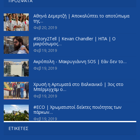
ΠΡΌΣΦΑΤΑ
Αθηνά Δεμερτζή | Αποκαλύπτει το αποτύπωμα
της…
Φεβ 20, 2019
#Story2Tell | Kevan Chandler | ΗΠΑ | Ο
μικρόσωμος…
Φεβ 19, 2019
Ακρόπολη - Μακρυγιάννη SOS | Εάν δεν το…
Φεβ 19, 2019
Χρυσή η Αρτυματά στο Βαλκανικό | 3ος στο
Μπέρμιγχαμ ο…
Φεβ 19, 2019
#ECO | Χρωματιστοί δείκτες ποιότητας των
πάρκων…
Φεβ 19, 2019
ΕΤΙΚΈΤΕΣ