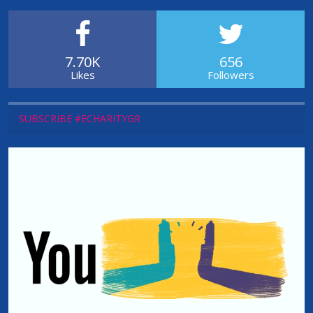
7.70K
656
Likes
Followers
SUBSCRIBE #ECHARITYGR