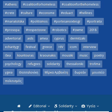
#athens
#coalitionforhomeless
#coalitionforthehomeless
#crete
#culture
#econome
#eduact
#hellines
#mariatotska
#politismos
#portesanoixtesgr
#portraita
#prosopa
#respectzone
#robotics
#zwme
2018
advertorial
aids
amea
cyprus
dermitzaki
echaritygr
festival
greece
HIV
icom
interview
iSea
kountouras
kraounakis
mousiki
music
poetry
psychology
refugees
solidarity
thessaloniki
trofima
ygeia
Θεσσαλονίκη
Μίρκα Αρβανίτη
δωρεάν
μουσείο
πολιτισμός
Editorial
Solidarity
Υγεία