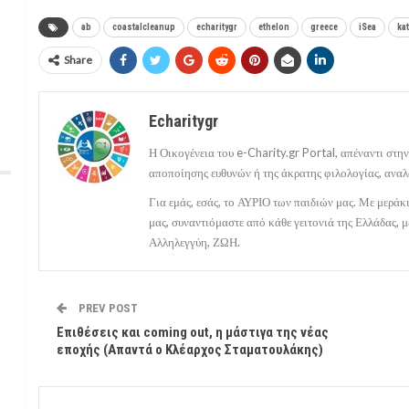
ab
coastalcleanup
echaritygr
ethelon
greece
iSea
ka
Share
Echaritygr
Η Οικογένεια του e-Charity.gr Portal, απέναντι στην
αποποίησης ευθυνών ή της άκρατης φιλολογίας, αναλ
Για εμάς, εσάς, το ΑΥΡΙΟ των παιδιών μας. Με μερά
μας, συναντιόμαστε από κάθε γειτονιά της Ελλάδας,
Αλληλεγγύη, ΖΩΗ.
PREV POST
Επιθέσεις και coming out, η μάστιγα της νέας
εποχής (Απαντά ο Κλέαρχος Σταματουλάκης)