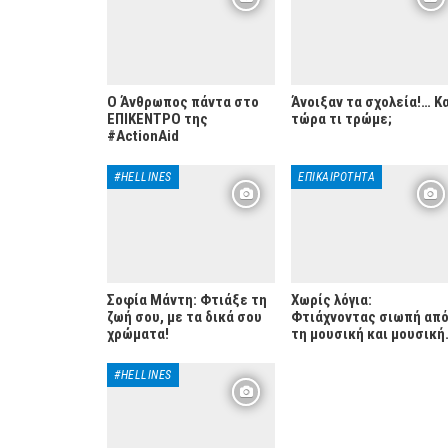
Ο Άνθρωπος πάντα στο
Άνοιξαν τα σχολεία!… Κ
ΕΠΙΚΕΝΤΡΟ της
τώρα τι τρώμε;
#ActionAid
#HELLINES
ΕΠΙΚΑΙΡΌΤΗΤΑ
Σοφία Μάντη: Φτιάξε τη
Χωρίς λόγια:
ζωή σου, με τα δικά σου
Φτιάχνοντας σιωπή απ
χρώματα!
τη μουσική και μουσικ
#HELLINES