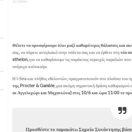
Το είδαν
Θέλετε να προσφέρουμε όλοι μαζί καθαρότερες θάλασσες και ακτ
σας, να πάρετε αντηλιακό στην τσάντα σας και να έρθετε στη
νέα σ
ethelon,
για να καθαρίσουμε τις παράκτιες περιοχές παραλιών που
υπέροχο καλοκαίρι.
Η i-Sea και πλήθος εθελοντών, πραγματοποιούν στο πλαίσιο του
της Procter & Gamble
, μια ακόμη σημαντική δράση καθαρισμού 
σε Αγγελοχώρι και Μηχανιώνα) στις 10/6 και ώρα 11:00 το πρω
Προσθέστε το παρακάτω Σημείο Συνάντησης βάσει