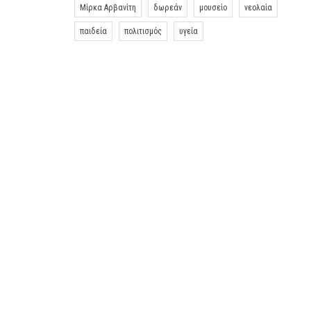
Μίρκα Αρβανίτη
δωρεάν
μουσείο
νεολαία
παιδεία
πολιτισμός
υγεία