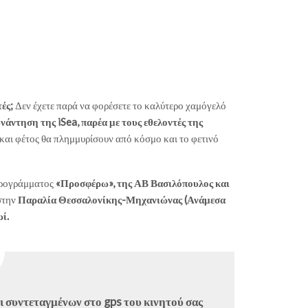
ές;
Δεν έχετε παρά να φορέσετε το καλύτερο χαμόγελό
υνάντηση της iSea, παρέα με τους εθελοντές της
 και φέτος θα πλημμυρίσουν από κόσμο και το φετινό
 προγράμματος
«Προσφέρω», της ΑΒ Βασιλόπουλος και
στην
Παραλία Θεσσαλονίκης-Μηχανιώνας (Ανάμεσα
ί.
 συντεταγμένων στο gps του κινητού σας