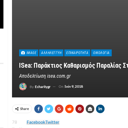
IMAGE
ΑΛΛΗΛΕΓΓΎΗ
ΕΠΙΚΑΙΡΌΤΗΤΑ
ΟΙΚΟΛΟΓΊΑ
ISea: Παράκτιος Καθαρισμός Παραλίας 
Αποδελτίωση isea.com.gr
On
Ιούν 9, 2018
By
Echaritygr
Share
78
Facebook
Twitter