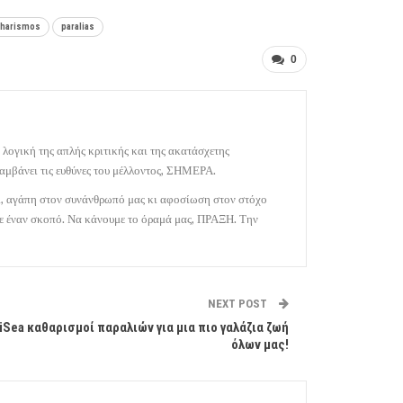
tharismos
paralias
0
 λογική της απλής κριτικής και της ακατάσχετης
αμβάνει τις ευθύνες του μέλλοντος, ΣΗΜΕΡΑ.
κι, αγάπη στον συνάνθρωπό μας κι αφοσίωση στον στόχο
 με έναν σκοπό. Να κάνουμε το όραμά μας, ΠΡΑΞΗ. Την
NEXT POST
iSea καθαρισμοί παραλιών για μια πιο γαλάζια ζωή
όλων μας!