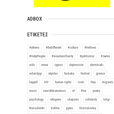
ADBOX
ΕΤΙΚΈΤΕΣ
#athens
#BeDifferent
#culture
#hellines
#HelpPeople
#mountainCharity
#politismos
#zwme
aids
amea
cyprus
depression
dermitzaki
echaritygr
elpidas
farmaka
festival
greece
happill
HIV
human rights
icom
iSea
migrants
music
neurofibromatosis
nf
Pnoi
poetry
psychology
refugees
skepseis
solidarity
tchgr
thessaloniki
trofima
ygeia
Θεσσαλονίκη