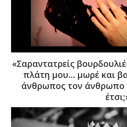
«Σαραντατρείς βουρδουλι
πλάτη μου… μωρέ και βασ
άνθρωπος τον άνθρωπο γ
έτσι;