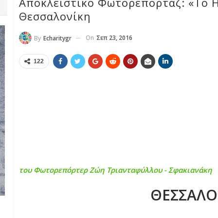
Αποκλειστικό Φωτορεπορτάζ: «Το Η
Θεσσαλονίκη
On
Σεπ 23, 2016
By
Echaritygr
122
του Φωτορεπόρτερ Ζώη Τριανταφύλλου - Σφακιανάκη
ΘΕΣΣΑΛΟ