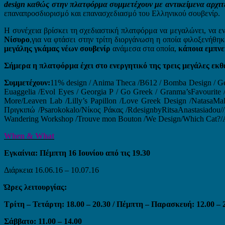
design καθώς στην πλατφόρμα συμμετέχουν με αντικείμενα αρχιτέκτ
επαναπροσδιορισμό και επανασχεδιασμό του Ελληνικού σουβενίρ.
Η συνέχεια βρίσκει τη σχεδιαστική πλατφόρμα να μεγαλώνει, να ε
Νίσυρο
,για να φτάσει στην τρίτη διοργάνωση η οποία φιλοξενήθη
μεγάλης γκάμας νέων σουβενίρ
ανάμεσα στα οποία,
κάποια εμπνε
Σήμερα η πλατφόρμα έχει στο ενεργητικό της τρεις μεγάλες εκ
Συμμετέχουν
:
11% design / Anima Theca /Β612 / Bomba Design / Ge
Euaggelia /Evol Eyes / Georgia P / Go Greek / Granma’sFavourite /
More/Leaven Lab /Lilly’s Papillon /Love Greek Design /NatasaMa
Πριγκιπώ /Psarokokalo/Νίκος Ράκας /RdesignbyRitsaAnastasiadou//Di
Wandering Workshop /Trouve mon Bouton /We Design/Which Cat?/Ar
When & What
Εγκαίνια: Πέμπτη 16 Ιουνίου από τις 19.30
Διάρκεια 16.06.16 – 10.07.16
Ώρες λειτουργίας:
Τρίτη – Τετάρτη: 18.00 – 20.30 / Πέμπτη – Παρασκευή: 12.00 – 2
Σάββατο: 11.00 – 14.00