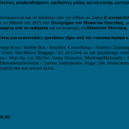
ονες, productdesigners, σχεδιαστές μόδας και αξεσουάρ, φωτογράφο
νδυναμώνεται και να ταξιδεύει από την Αθήνα σε Σίφνο
(CayenneArt
κε το Μάρτιο του 2015 στο
Πωλητήριο του Μουσείου Μπενάκη
, 
υσμένα από τα εκθέματα
και τις συλλογές του
Μουσείου Μπενάκη.
θέσεις και εκατοντάδες προτάσεις γύρω από τον επανασχεδιασμό 
orge Boya / Bubble Box / BusyBee /CostasBissas / Natasha Chatziang
 Greek Way/Heavy Baggage / It’s all Greek on me /jazztdesign /καπά
lea / Meet the Cat /MeToo /Anna Moraytou /MydesignMylonadis / Ele
mosthenisSerketzis / Zachos Stathopoulos /Sugar Line Productions /
giriZelka /και πολλοί άλλοι.
0.30/