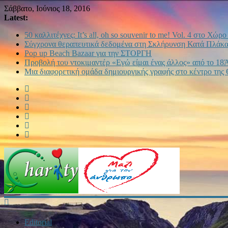
Σάββατο, Ιούνιος 18, 2016
Latest:
50 καλλιτέχνες: It’s all, oh so souvenir to me! Vol. 4 στο Χώρ
Σύγχρονα θεραπευτικά δεδομένα στη Σκλήρυνση Κατά Πλάκας
Pop up Beach Bazaar για την ΣΤΟΡΓΗ
Προβολή του ντοκιμαντέρ «Εγώ είμαι ένας άλλος» από το 18
Μια διαφορετική ομάδα δημιουργικής γραφής στο κέντρο της
Editorial