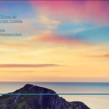
ο Τέχνης ρώ
 στο Anatolia
Άνω
 Θεσσαλονίκης