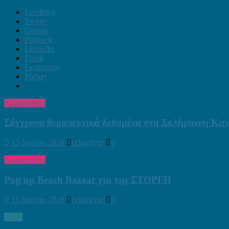
Facebook
Twitter
Google
Pinterest
LinkedIn
Email
Εκτύπωση
Pocket
Αλληλεγγύη
Σύγχρονα θεραπευτικά δεδομένα στη Σκλήρυνση Κατ
15 Ιουνίου 2016
echaritygr
0
Αλληλεγγύη
Pop up Beach Bazaar για την ΣΤΟΡΓΗ
15 Ιουνίου 2016
echaritygr
0
Υγεία