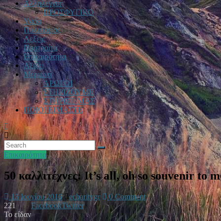
Αλληλεγγυη
ΠΡΟΣΦΥΓΙΚΟ
Υγεία
Πολιτισμος
Λεξεις
Πορτραίτα
Επικαιρότητα
Αξιζει
Μεριμνα
ΑΡΩΓΟΙ
ΣΤΗΡΙΖΟΥΜΕ
ΣΤΗΡΙΞΕ ΜΑΣ
ΠΟΙΟΙ ΕΙΜΑΣΤΕ
Επικαιρότητα
50 καλλιτέχνες: It’s all, oh so souvenir to
15 Ιουνίου 2016
echaritygr
0 Comment
221
Facebook
Twitter
Το είδαν