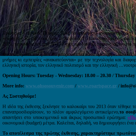
Τρώγεται ο Λευκός Πύργος; Πως θα αποκτήσω αναμνηστικά από τ
«εύρημα»; Κι εκείνους τους σελιδοδείκτες που ανακατεύουν και το 
2016, περισσότεροι από 70 Έλληνες σχεδιαστές παρουσιάζουν για π
Φυσικά, η ί
δια πόλη δεν θα μπορούσε να είναι αμέτοχη… Πολλές από
μνήμες κι εμπειρίες «ανακατεύονται» με την τεχνολογία και διαφ
ελληνική ιστορία, τον ελληνικό πολιτισμό και την ελληνική …νοοτροπί
Opening Hours: Tuesday - Wednesday: 18.00 – 20.30 / Thursday -F
More info:
www.ohsosouvenir.com
/
www.roartspace.gr
/
info@o
Ας Συστηθούμε!
Η ιδέα της έκθεσης ξεκίνησε το καλοκαίρι του 2013 όταν τέθηκε 
επαναπροσδιορίσουν, το πλέον αμφιλεγόμενο αντικείμενο,
το σουβ
απαντήσει στο υποκειμενικό και άκρως προσωπικό ερώτημα:
«Πω
οικονομικά (budget) μέτρα. Καλείται, δηλαδή, να δημιουργήσει ένα
Το αποτέλεσμα της πρώτης έκθεσης, χαρακτηρίστηκε πρωτότυπ