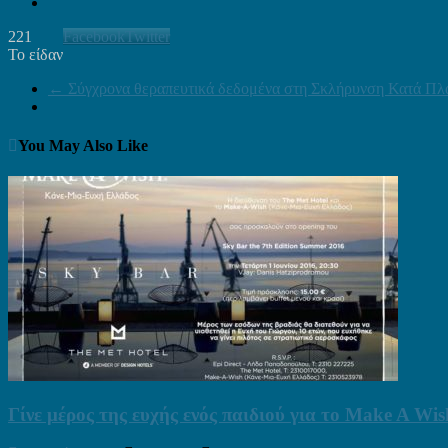
221
Facebook
Twitter
Το είδαν
←
Σύγχρονα θεραπευτικά δεδομένα στη Σκλήρυνση Κατά Πλά
You May Also Like
Γίνε μέρος της ευχής ενός παιδιού για το Make A Wis