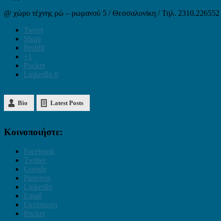
@ χώρο τέχνης ρώ – ρωμανού 5 / Θεσσαλονίκη / Τηλ. 2310.226552
Tweet
Share
Reddit
+1
Pocket
LinkedIn
0
Bio
Latest Posts
Κοινοποιήστε:
Facebook
Twitter
Google
Pinterest
LinkedIn
Email
Εκτύπωση
Pocket