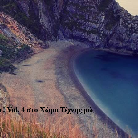
 me! Vol. 4 στο Χώρο Τέχνης ρώ