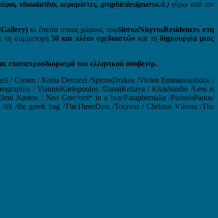
ι, visualartists, κεραμίστες, graphicdesignersκ.ά.)
γύρω από τον
Gallery)
κι έπειτα στους χώρους του
SternaNisyrosResidences
στη
με τη συμμετοχή
50 και πλέον σχεδιαστών
και τη
δημιουργία μιας
και επαναπροσδιορισμό του ελληνικού σουβενίρ.
eli / Cream / Xenia Deimezi /SpyrosDrakos /Vivien Emmanouilidou /
νιgraphix / YiannisKarlopoulos /DanaiKehaya / KizisStudio /Less is
ni Nastou / Neo Grec/om* in a box/Paraphernalia /ParissisPanos/
tilt /the greek bag /TheThreeDots /Tourvas / Christos Vlioras /The