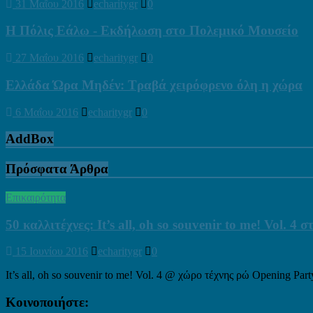
31 Μαΐου 2016
echaritygr
0
Η Πόλις Εάλω - Εκδήλωση στο Πολεμικό Μουσείο
27 Μαΐου 2016
echaritygr
0
Ελλάδα Ώρα Μηδέν: Τραβά χειρόφρενο όλη η χώρα
6 Μαΐου 2016
echaritygr
0
AddBox
Πρόσφατα Άρθρα
Επικαιρότητα
50 καλλιτέχνες: It’s all, oh so souvenir to me! Vol. 4
15 Ιουνίου 2016
echaritygr
0
It’s all, oh so souvenir to me! Vol. 4 @ χώρο τέχνης ρώ Opening Par
Κοινοποιήστε: