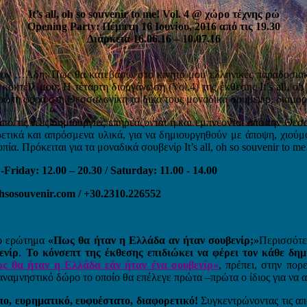
It’s all, oh so souvenir to me! Vol. 4 @ χώρο τέχνης ρώ
Opening Party: Πέμπτη 16 Ιουνίου, 2016 από τις 19.30
Διάρκεια 16.06.16 – 10.07.16
ον …Άδη; Πως θα κατεβάσω στο κινητό μου ελληνικές παραδοσιακ
κοκτέϊλ μου; Η τέταρτη διοργάνωση (Vol.4) της έκθεσης It’s all, o
ρώτη φορά στη Θεσσαλονίκη τα δικά τους μοναδικά σουβενίρ, διαμορφ
 τις νέες δημιουργίες επηρεάζονται ή και εμπνέονται από την Θεσσα
ορετικά και απρόσμενα υλικά, για να δημιουργηθούν με άποψη, χιού
α. Πρόκειται για τα μοναδικά σουβενίρ It’s all, oh so souvenir to me
riday: 12.00 – 20.30 / Saturday: 11.00 - 14.00
hsosouvenir.com
/ +30.2310.226552
το ερώτημα
«Πως θα ήταν η Ελλάδα αν ήταν σουβενίρ;»
Περισσότερ
ενίρ
.
Το κόνσεπτ της έκθεσης επιδιώκει να φέρει τον κάθε δημ
ς θα ήταν η Ελλάδα εάν ήταν ένα σουβενίρ»
, πρέπει, στην πορ
 αναμνηστικό δώρο το οποίο θα επέλεγε πρώτα –πρώτα ο ίδιος για να 
ο, ευρηματικό, ευφυέστατο, διαφορετικό!
Συγκεντρώνοντας τις απ