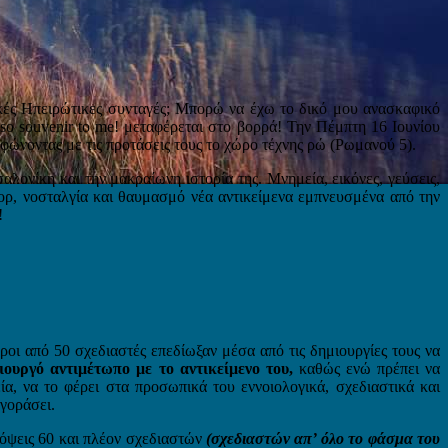
ές Ηπειρώτικες συνταγές; Μπορώ να έχω το δικό μου ανασκαφικό
h so souvenir to me! μεταφέρεται στο βορρά! Την Πέμπτη 16 Ιουνίου
ώνοντας με τις προτάσεις τους το χώρο τέχνης ρώ (Ρωμανού 5).
λονίκη και την μακραίωνη ιστορία της. Μνημεία, εικόνες, γεύσεις,
μορ, νοσταλγία και θαυμασμό νέα αντικείμενα εμπνευσμένα από την
!
οι από 50 σχεδιαστές επεδίωξαν μέσα από τις δημιουργίες τους να
ιουργό αντιμέτωπο με το αντικείμενο του,
καθώς ενώ πρέπει να
εία, να το φέρει στα προσωπικά του εννοιολογικά, σχεδιαστικά και
αγοράσει.
όψεις 60 και πλέον σχεδιαστών
(σχεδιαστών απ’ όλο το φάσμα του