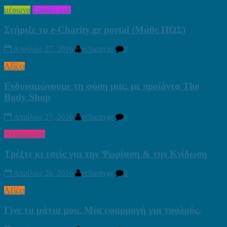
μέριμνα
Στήριξέ μας
Στήριξε το e-Charity.gr portal (Μάθε ΠΩΣ)
Απρίλιος 27, 2016
echaritygr
0
Αξίζει
Ενδυναμώνουμε τη φύση μας, με προϊόντα The
Body Shop
Απρίλιος 27, 2016
echaritygr
0
Αλληλεγγύη
Τρέξτε κι εσείς για την Ψωρίαση & την Κνίδωση
Απρίλιος 26, 2016
echaritygr
0
Αξίζει
Γίνε τα μάτια μου. Μία εφαρμογή για τυφλούς.