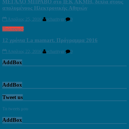
ΜΕΓΑΛΟ ΜΠΡΑΒΟ στo ΙΕΚ ΑΚΜΗ, δίπλα στους
απολυμένους Ηλεκτρονικής Αθηνών
Απρίλιος 25, 2016
echaritygr
0
Πολιτισμός
12 χρόνια La mamart. Πρόγραμμα 2016
Απρίλιος 22, 2016
echaritygr
0
AddBox
AddBox
Tweet us
Τα tweets μου
AddBox