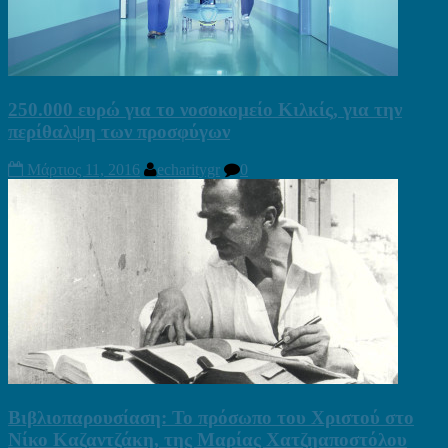
250.000 ευρώ για το νοσοκομείο Κιλκίς, για την
περίθαλψη των προσφύγων
Μάρτιος 11, 2016
echaritygr
0
Βιβλιοπαρουσίαση: Το πρόσωπο του Χριστού στο
Νίκο Καζαντζάκη, της Μαρίας Χατζηαποστόλου