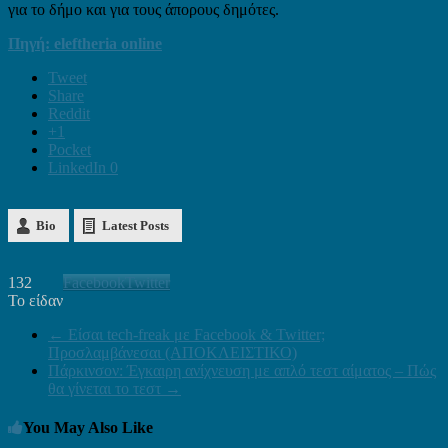
για το δήμο και για τους άπορους δημότες.
Πηγή: eleftheria online
Tweet
Share
Reddit
+1
Pocket
LinkedIn
0
Bio
Latest Posts
132
Facebook
Twitter
Το είδαν
←
Είσαι tech-freak με Facebook & Twitter;
Προσλαμβάνεσαι (ΑΠΟΚΛΕΙΣΤΙΚΟ)
Πάρκινσον: Έγκαιρη ανίχνευση με απλό τεστ αίματος – Πώς
θα γίνεται το τεστ
→
You May Also Like