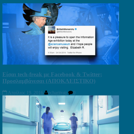
Είσαι tech-freak με Facebook & Twitter;
Προσλαμβάνεσαι (ΑΠΟΚΛΕΙΣΤΙΚΟ)
Απρίλιος 19, 2016
echaritygr
0