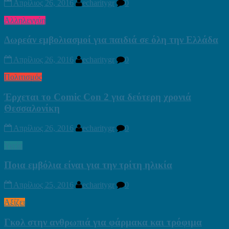
Απρίλιος 26, 2016
echaritygr
0
Αλληλεγγύη
Δωρεάν εμβολιασμοί για παιδιά σε όλη την Ελλάδα
Απρίλιος 26, 2016
echaritygr
0
Πολιτισμός
Έρχεται το Comic Con 2 για δεύτερη χρονιά
Θεσσαλονίκη
Απρίλιος 26, 2016
echaritygr
0
Υγεία
Ποια εμβόλια είναι για την τρίτη ηλικία
Απρίλιος 25, 2016
echaritygr
0
Αξίζει
Γκολ στην ανθρωπιά για φάρμακα και τρόφιμα