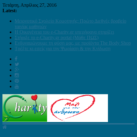
Τετάρτη, Απρίλιος 27, 2016
Latest:
Μειονοτικό Σχολείο Κομοτηνής: Πρώτο Διεθνές βραβείο
ταινίας μαθητών
Η Οικογένεια του e-Charity.gr υπερήφανα στηρίζει
Στήριξε το e-Charity.gr portal (Μάθε ΠΩΣ)
Ενδυναμώνουμε τη φύση μας, με προϊόντα The Body Shop
Τρέξτε κι εσείς για την Ψωρίαση & την Κνίδωση