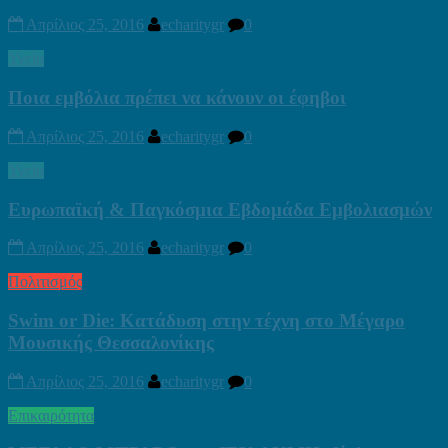
Απρίλιος 25, 2016
echaritygr
0
Υγεία
Ποια εμβόλια πρέπει να κάνουν οι έφηβοι
Απρίλιος 25, 2016
echaritygr
0
Υγεία
Ευρωπαϊκή & Παγκόσμια Εβδομάδα Εμβολιασμών
Απρίλιος 25, 2016
echaritygr
0
Πολιτισμός
Swim or Die: Κατάδυση στην τέχνη στο Μέγαρο
Μουσικής Θεσσαλονίκης
Απρίλιος 25, 2016
echaritygr
0
Επικαιρότητα