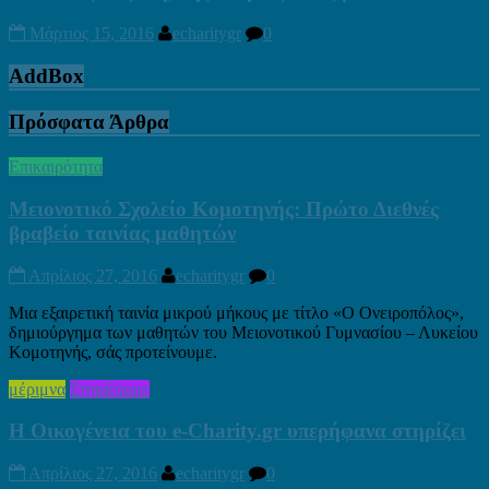
Μάρτιος 15, 2016
echaritygr
0
AddBox
Πρόσφατα Άρθρα
Επικαιρότητα
Μειονοτικό Σχολείο Κομοτηνής: Πρώτο Διεθνές
βραβείο ταινίας μαθητών
Απρίλιος 27, 2016
echaritygr
0
Μια εξαιρετική ταινία μικρού μήκους με τίτλο «Ο Ονειροπόλος»,
δημιούργημα των μαθητών του Μειονοτικού Γυμνασίου – Λυκείου
Κομοτηνής, σάς προτείνουμε.
μέριμνα
Στηρίζουμε
Η Οικογένεια του e-Charity.gr υπερήφανα στηρίζει
Απρίλιος 27, 2016
echaritygr
0