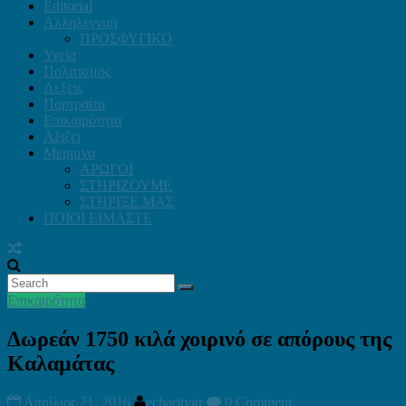
Editorial
Αλληλεγγυη
ΠΡΟΣΦΥΓΙΚΟ
Υγεία
Πολιτισμος
Λεξεις
Πορτραίτα
Επικαιρότητα
Αξιζει
Μεριμνα
ΑΡΩΓΟΙ
ΣΤΗΡΙΖΟΥΜΕ
ΣΤΗΡΙΞΕ ΜΑΣ
ΠΟΙΟΙ ΕΙΜΑΣΤΕ
Επικαιρότητα
Δωρεάν 1750 κιλά χοιρινό σε απόρους της
Καλαμάτας
Απρίλιος 21, 2016
echaritygr
0 Comment