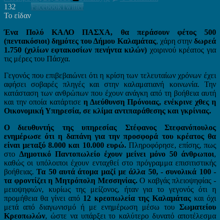
132
Facebook
Twitter
Το είδαν
Ένα Πολύ ΚΑΛΟ ΠΑΣΧΑ, θα περάσουν φέτος 500
(πεντακόσιοι) δημότες του Δήμου Καλαμάτας
, χάρη στην
δωρεά
1.750 (χιλίων εφτακοσίων πενήντα κιλών)
χοιρινού κρέατος για
τις μέρες του Πάσχα.
Γεγονός που επιβεβαιώνει ότι η κρίση των τελευταίων χρόνων έχει
αφήσει σοβαρές πληγές και στην καλαματιανή κοινωνία. Την
κατάσταση των ανθρώπων που έχουν ανάγκη από τη βοήθεια αυτή
και την οποία κατάρτισε
η Διεύθυνση Πρόνοιας, ενέκρινε χθες η
Οικονομική Υπηρεσία, σε κλίμα αντιπαράθεσης και γκρίνιας.
Ο διευθυντής της υπηρεσίας Στέφανος Στεφανόπουλος
ενημέρωσε ότι η δαπάνη για την προσφορά του κρέατος θα
είναι μεταξύ 8.000 και 10.000 ευρώ.
Πληροφόρησε, επίσης, πως
στο
Δημοτικό Παντοπωλείο έχουν μείνει μόνο 50 άνθρωποι
,
καθώς οι υπόλοιποι έχουν ενταχθεί στο πρόγραμμα επισιτιστικής
βοήθειας.
Τα 50 αυτά άτομα μαζί με άλλα 50, - συνολικά 100 -
τα φροντίζει η Μητρόπολη Μεσσηνίας.
Ο καβγάς πλειοψηφίας -
μειοψηφιών, κυρίως της μείζονος, ήταν για το γεγονός ότι η
προμήθεια θα γίνει από
12 κρεοπωλεία της Καλαμάτας
και όχι
μετά από διαγωνισμό ή με ενημέρωση μέσω του
Σωματείου
Κρεοπωλών
, ώστε να υπάρξει το καλύτερο δυνατό αποτέλεσμα