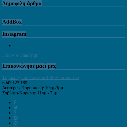
Δημοφιλή άρθρα
AddBox
Instagram
Follow e-Charity.gr
Επικοινώνησε μαζί μας
Τυρολόης και Ολύνθου 108, Θεσσαλονίκη
6947.123.189
Δευτέρα - Παρασκευή: 10πμ-3μμ
Σάββατο-Κυριακή: 11πμ - 7μμ