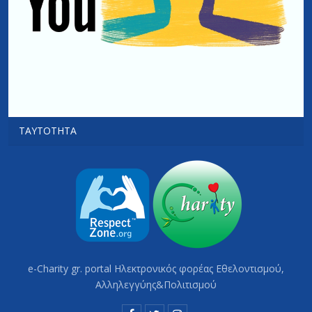
ΤΑΥΤΌΤΗΤΑ
e-Charity gr. portal Hλεκτρονικός φορέας Εθελοντισμού,
Αλληλεγγύης&Πολιτισμού