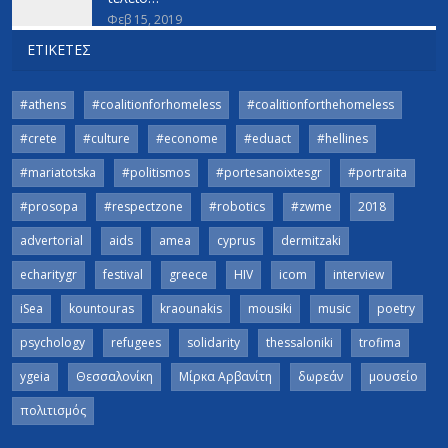
Φεβ 15, 2019
ΕΤΙΚΈΤΕΣ
#athens
#coalitionforhomeless
#coalitionforthehomeless
#crete
#culture
#econome
#eduact
#hellines
#mariatotska
#politismos
#portesanoixtesgr
#portraita
#prosopa
#respectzone
#robotics
#zwme
2018
advertorial
aids
amea
cyprus
dermitzaki
echaritygr
festival
greece
HIV
icom
interview
iSea
kountouras
kraounakis
mousiki
music
poetry
psychology
refugees
solidarity
thessaloniki
trofima
ygeia
Θεσσαλονίκη
Μίρκα Αρβανίτη
δωρεάν
μουσείο
πολιτισμός