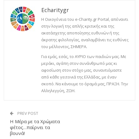
Echaritygr
Η Οικογένεια του e-Charity.gr Portal, απέναντι
στην λογική της απλής κριτικής και της
ακατάσχετης αποποίησης ευθυνών ή της
άκρατης φιλολογίας, αναλαμβάνει τις ευθύνες
του μέλλοντος, ΣΗΜΕΡΑ.
Για εμάς, εσάς, το ΑΥΡΙΟ των παιδιών μας. Με
μεράκι, αγάπη στον συνάνθρωπό μας κι
αφοσίωση στον στόχο μας, συναντιόμαστε
από κάθε γειτονιά της Ελλάδας, με έναν
σκοπό. Να κάνουμε το όραμά μας, ΠΡΑΞΗ. Την
Αλληλεγγύη, ΖΩΗ.
PREV POST
Η Μέρα με τα Χρώματα
φέτος…παίρνει τα
βουνά!