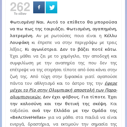
262
Το είδαν
Φωτισμένη! Ναι. Αυτό το επίθετο θα μπορούσα
να πω πως της ταιριάζει. Φωτισμένη, αγαπημένη,
λατρεμένη.
Αν με ρωτούσες ποια είναι η
Κέλλυ
Λουφάκη
κι έπρεπε να στην περιγράψω με τρεις
λέξεις.
Κι αγωνίστρια. Δεν το βάζει ποτέ κάτω.
Έχει μάθει να ζει με το χαμόγελο, την αποδοχή και
συμφιλίωση με την αναπηρία της που δεν της
επέτρεψε να της στερήσει τίποτε από όσα κάνει στην
ζωή της. Από τύχη στην ξιφασκία γιατί αγαπούσε
πάντα τον αθλητισμό και το άστρο της την
έφερε
μέχρι το Ρίο στην Ολυμπιακή αποστολή των Παρα-
ολυμπιονικών.
Δεν έχει φόβους. Για τίποτε. Έχει
την καλοσύνη και την θετική της σκέψη.
Και
ταξιδεύει
ανά την Ελλάδα με την Ομάδα της
«BeActiveHellas»
για να μάθει στα παιδιά να είναι
ενεργά, δραστήρια, να εκτιμούν την σημασία της