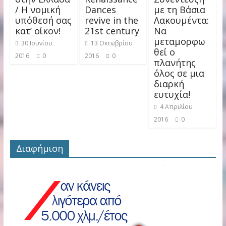
/ Η νομική
Dances
με τη Βάσια
υπόθεσή σας
revive in the
Λακουμέντα:
κατ’ οίκον!
21st century
Να
μεταμορφω
30 Ιουνίου
13 Οκτωβρίου
θεί ο
2016
0
2016
0
πλανήτης
όλος σε μια
διαρκή
ευτυχία!
4 Απριλίου
2016
0
Διαφήμιση