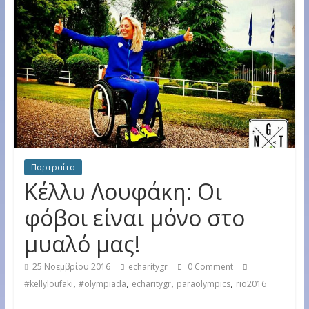
Πορτραίτα
Κέλλυ Λουφάκη: Οι
φόβοι είναι μόνο στο
μυαλό μας!
25 Νοεμβρίου 2016
echaritygr
0 Comment
,
,
,
,
#kellyloufaki
#olympiada
echaritygr
paraolympics
rio2016