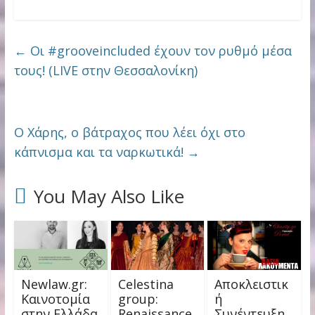
←
Οι #grooveincluded έχουν τον ρυθμό μέσα
τους! (LIVE στην Θεσσαλονίκη)
O Χάρης, ο βάτραχος που λέει όχι στο
κάπνισμα και τα ναρκωτικά!
→
You May Also Like
Newlaw.gr:
Celestina
Αποκλειστικ
Καινοτομία
group:
ή
στην Ελλάδα
Renaissance
Συνέντευξη