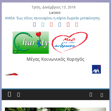
Τρίτη, Δεκέμβριος 13, 2016
Latest:
Χριστουγεννιάτικο διήμερο Bazaar στη ΣΥΖΩΗ (10-11
Δεκεμβρίου)
ΑΜΕΑ: Έως τέλος Ιανουαρίου η κάρτα δωρεάν μετακίνησης
από τα ΚΕΠ
Φιλανθρωπικό Brunch στο 6o Thessaloniki Food Festival για
τη Μέλισσα (18/12/2016)
Bazaar για υποστήριξη της «Ζωής με NF» στη Σχολή Χορού
Dance Craft (10 Δεκεμβρίου)
Drop: Ο μουσικός ωκεανός της Νατάσσας Mare Μουμτζίδου
Μέγας Κοινωνικός Χορηγός
(7 &14 Δεκεμβρίου)