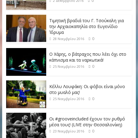
0
2 Δεκεμβρίου 2016
Τιμητική βραδιά του Γ. Τσούκαλη για
την Αρχαιοκαπηλία στο Ευγενίδιο
Ίδρυμα
0
28 Νοεμβρίου 2016
O Χάρης, ο βάτραχος που λέει όχι στο
κάπνισμα και τα ναρκωτικά!
0
25 Νοεμβρίου 2016
Κέλλυ Λουφάκη: Οι φόβοι είναι μόνο
στο μυαλό μας!
0
25 Νοεμβρίου 2016
Οι #grooveincluded έχουν τον ρυθμό
μέσα τους! (LIVE στην Θεσσαλονίκη)
0
23 Νοεμβρίου 2016