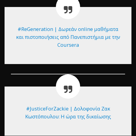
#ReGeneration | Δωρεάν online μαθήματα
και πιστοποιήσεις από Πανεπιστήμια με την
Coursera
#JusticeForZackie | Δολοφονία Ζακ
Κωστόπουλου: Η ώρα της δικαίωσης