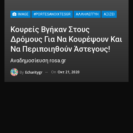
IMAGE
#PORTESANOIXTESGR
ΑΛΛΗΛΕΓΓΎΗ
ΑΞΊΖΕΙ
Κουρείς Βγήκαν Στους
Δρόμους Για Να Κουρέψουν Και
Να Περιποιηθούν Άστεγους!
Αναδημοσίευση rosa.gr
On
Οκτ 21, 2020
By
Echaritygr