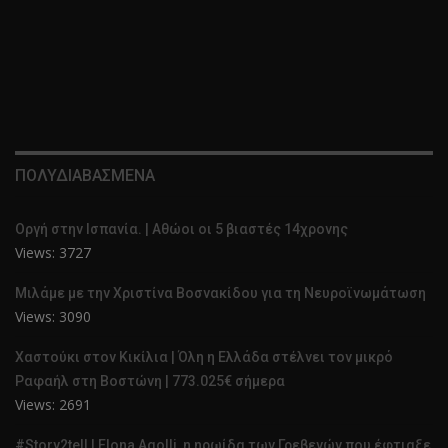
ΠΟΛΥΔΙΑΒΑΣΜΕΝΑ
Οργή στην Ισπανία. | Αθώοι οι 5 βιαστές 14χρονης
Views: 3727
Μιλάμε με την Χριστίνα Βοσνακίδου για τη Νευροϊνωμάτωση
Views: 3090
Χαστούκι στον Κικίλια | Όλη η Ελλάδα στέλνει τον μικρό
Ραφαήλ στη Βοστώνη | 773.025€ σήμερα
Views: 2691
#Story2tell | Elona Agolli, η ηρωίδα των Γρεβενών που έφτιαξε