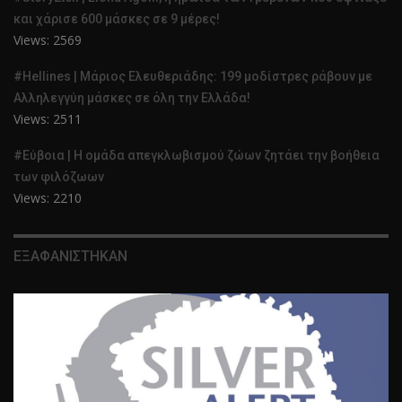
και χάρισε 600 μάσκες σε 9 μέρες!
Views: 2569
#Hellines | Μάριος Ελευθεριάδης: 199 μοδίστρες ράβουν με
Αλληλεγγύη μάσκες σε όλη την Ελλάδα!
Views: 2511
#Εύβοια | Η ομάδα απεγκλωβισμού ζώων ζητάει την βοήθεια
των φιλόζωων
Views: 2210
ΕΞΑΦΑΝΙΣΤΗΚΑΝ