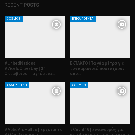
RECENT POSTS
COSMOS
ΕΠΙΚΑΙΡΌΤΗΤΑ
#UnitedNations |
ΕΚΤΑΚΤΟ | Τα νέα μέτρα για
#WorldCitiesDay | 31
τον κορωνοϊό που ισχύουν
Οκτωβρίου: Παγκόσμια…
από…
ΑΛΛΗΛΕΓΓΎΗ
COSMOS
#ActioAidHellas | Έρχεται το
#Covid19 | Συναγερμός για
SKG in Action στην
μετάλλαξη του ιού που χτυπά