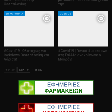
Θεσσαλονίκη…
την…
ΕΠΙΚΑΙΡΌΤΗΤΑ
COSMOS
#Covid19 | Ολοταχώς για
#Covid19 | Γενικό #Lockdown
lockdown Θεσσαλονίκη και
στη Γαλλία ανακοίνωσε ο
Λάρισα!
Μακρόν!
PREV
NEXT
1 of 380