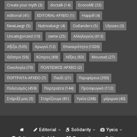
Create your myth
(3)
doctalk
(14)
EconoME
(33)
editorial
(41)
EDITORIAL-APXEIO
(1)
Happill
(4)
NewLawgr
(5)
Nutrivaluegr
(4)
Outlanders
(5)
Ulysses
(3)
Uncategorized
(10)
zwme
(25)
Αλληλεγγύη
(613)
Αξίζει
(535)
Αρωγοί
(12)
Επικαιρότητα
(1026)
Θέατρο
(56)
Κύπρος
(89)
Λέξεις
(83)
Μουσική
(27)
Οικολογία
(70)
ΠΟΛΙΤΙΣΜΟΣ-ΑΡΧΕΙΟ
(2)
ΠΟΡΤΡΑΙΤΑ-ΑΡΧΕΙΟ
(7)
Παιδί
(21)
Περιφέρεια
(393)
Πολιτισμός
(459)
Πορτραίτα
(144)
Προσφυγικό
(112)
Στήριξέ μας
(3)
Στηρίζουμε
(81)
Υγεία
(268)
μέριμνα
(40)
Editorial
Solidarity
Υγεία