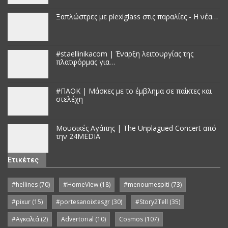
Ξαπλώστρες με plexiglass στις παραλίες - Η νέα…
#staellinikacom | Έναρξη λειτουργίας της
πλατφόρμας για…
#ΠΑΟΚ | Μάσκες με το έμβλημα σε παίκτες και
στελέχη
Μουσικές Αγάπης | The Unplagued Concert από
την 24MEDIA
Ετικέτες
#hellines
(70)
#HomeView
(18)
#menoumespiti
(73)
#pixur
(15)
#portesanoixtesgr
(30)
#Story2Tell
(35)
#Αγκαλιά
(2)
Advertorial
(10)
Cosmos
(107)