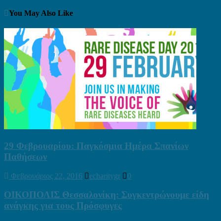
You May Also Like
29 Φεβρουαρίου: Παγκόσμια Ημέρα Σπανίων
Παθήσεων
Φεβρουάριος 22, 2016
echaritygr
0
ΟΙΚΟΠΟΛΙΣ Θεσσαλονίκη: Συγκεντρώνουμε είδη
ανάγκης για τους Πρόσφυγες