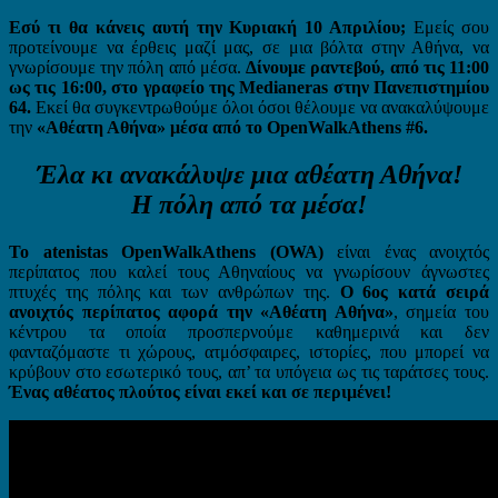
Εσύ τι θα κάνεις αυτή την Κυριακή 10 Απριλίου;
Εμείς σου
προτείνουμε να έρθεις μαζί μας, σε μια βόλτα στην Αθήνα, να
γνωρίσουμε την πόλη από μέσα.
Δίνουμε ραντεβού, από τις 11:00
ως τις 16:00, στο γραφείο της Medianeras στην Πανεπιστημίου
64.
Εκεί θα συγκεντρωθούμε όλοι όσοι θέλουμε να ανακαλύψουμε
την
«Αθέατη Αθήνα» μέσα από το OpenWalkAthens #6.
Έλα κι ανακάλυψε μια αθέατη Αθήνα!
H πόλη από τα μέσα!
Το atenistas OpenWalkAthens (OWA)
είναι ένας ανοιχτός
περίπατος που καλεί τους Αθηναίους να γνωρίσουν άγνωστες
πτυχές της πόλης και των ανθρώπων της.
Ο 6ος κατά σειρά
ανοιχτός περίπατος αφορά την «Αθέατη Αθήνα»
, σημεία του
κέντρου τα οποία προσπερνούμε καθημερινά και δεν
φανταζόμαστε τι χώρους, ατμόσφαιρες, ιστορίες, που μπορεί να
κρύβουν στο εσωτερικό τους, απ’ τα υπόγεια ως τις ταράτσες τους.
Ένας αθέατος πλούτος είναι εκεί και σε περιμένει!