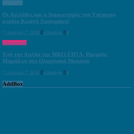
Πορτραίτα
Οι Αγελάδες και ο Διαφωτισμός του Υπέροχου
κυρίου Κωστή Ζαφειράκη!
Απρίλιος 7, 2016
echaritygr
0
Αλληλεγγύη
Υπό την Αιγίδα της ΜΚΟ ΕΠ7Α, Ημερίδα
Μαμάδων στο Ολυμπιακό Μουσείο
Απρίλιος 7, 2016
echaritygr
0
AddBox