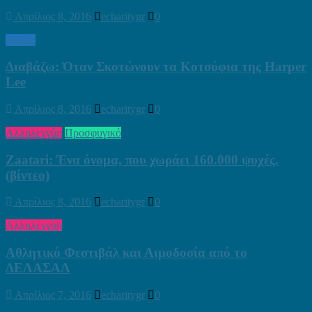
Απρίλιος 8, 2016
echaritygr
0
Λέξεις
Διαβάζω: Όταν Σκοτώνουν τα Κοτσύφια της Harper
Lee
Απρίλιος 8, 2016
echaritygr
0
Αλληλεγγύη
Προσφυγικό
Ζaatari: Ένα όνομα, που χωράει 160.000 ψυχές.
(βίντεο)
Απρίλιος 8, 2016
echaritygr
0
Αλληλεγγύη
Αθλητικό Φεστιβάλ και Αιμοδοσία από το
ΔΕΛΑΣΑΛ
Απρίλιος 7, 2016
echaritygr
0