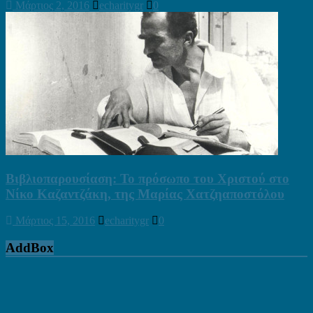
Μάρτιος 2, 2016
echaritygr
0
Βιβλιοπαρουσίαση: Το πρόσωπο του Χριστού στο
Νίκο Καζαντζάκη, της Μαρίας Χατζηαποστόλου
Μάρτιος 15, 2016
echaritygr
0
AddBox