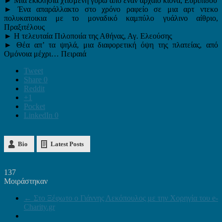
► Μια εκκλησία χτισμένη γύρω από έναν αρχαίο κίονα, Ευριπίδου
► Ένα απαράλλακτο στο χρόνο ραφείο σε μια αρτ ντεκο
πολυκατοικια με το μοναδικό καμπύλο γυάλινο αίθριο,
Πραξιτέλους
► Η τελευταία Πιλοποιία της Αθήνας, Αγ. Ελεούσης
► Θέα απ’ τα ψηλά, μια διαφορετική όψη της πλατείας, από
Ομόνοια μέχρι… Πειραιά
Tweet
Share
0
Reddit
+1
Pocket
LinkedIn
0
Bio
Latest Posts
137
Μοιράστηκαν
←
Στο Ξέφωτο ο Γιάννης Λεκόπουλος με την Χορηγία του e-
Charity.gr