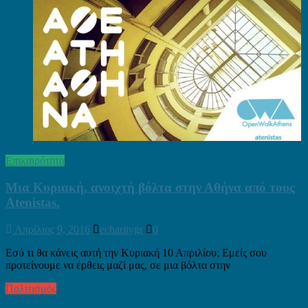
Επικαιρότητα
Μια Κυριακή, ανοιχτή βόλτα στην Αθήνα από τους
Atenistas.
Απρίλιος 9, 2016
echaritygr
0
Εσύ τι θα κάνεις αυτή την Κυριακή 10 Απριλίου; Εμείς σου
προτείνουμε να έρθεις μαζί μας, σε μια βόλτα στην
Πολιτισμός