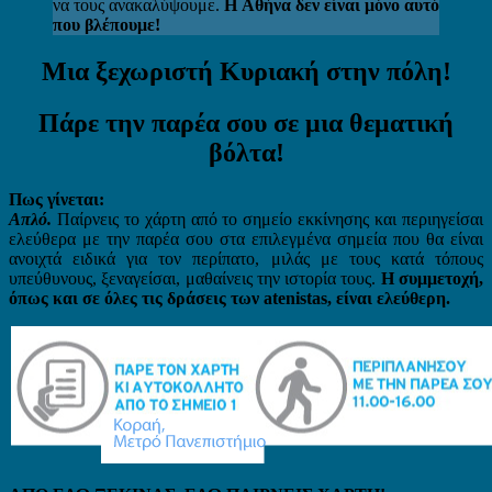
να τους ανακαλύψουμε.
Η Αθήνα δεν είναι μόνο αυτό
που βλέπουμε!
Μια ξεχωριστή Κυριακή στην πόλη!
Πάρε την παρέα σου σε μια θεματική
βόλτα!
Πως γίνεται:
Απλό.
Παίρνεις το χάρτη από το σημείο εκκίνησης και περιηγείσαι
ελεύθερα με την παρέα σου στα επιλεγμένα σημεία που θα είναι
ανοιχτά ειδικά για τον περίπατο, μιλάς με τους κατά τόπους
υπεύθυνους, ξεναγείσαι, μαθαίνεις την ιστορία τους.
Η συμμετοχή,
όπως και σε όλες τις δράσεις των
atenistas
, είναι ελεύθερη.