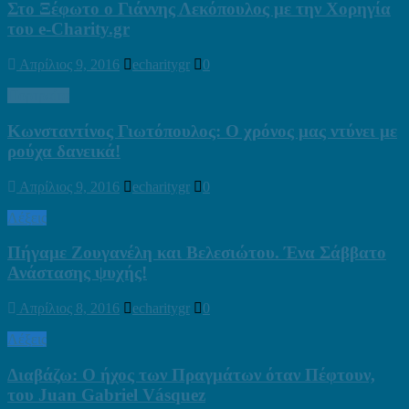
Στο Ξέφωτο ο Γιάννης Λεκόπουλος με την Χορηγία
του e-Charity.gr
Απρίλιος 9, 2016
echaritygr
0
Πορτραίτα
Κωνσταντίνος Γιωτόπουλος: Ο χρόνος μας ντύνει με
ρούχα δανεικά!
Απρίλιος 9, 2016
echaritygr
0
Λέξεις
Πήγαμε Ζουγανέλη και Βελεσιώτου. Ένα Σάββατο
Ανάστασης ψυχής!
Απρίλιος 8, 2016
echaritygr
0
Λέξεις
Διαβάζω: Ο ήχος των Πραγμάτων όταν Πέφτουν,
του Juan Gabriel Vásquez