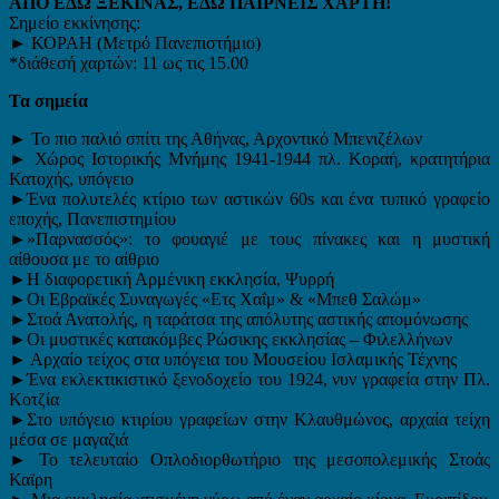
ΑΠΟ ΕΔΩ ΞΕΚΙΝΑΣ, ΕΔΩ ΠΑΙΡΝΕΙΣ ΧΑΡΤΗ!
Σημείο εκκίνησης:
► ΚΟΡΑΗ (Μετρό Πανεπιστήμιο)
*διάθεσή χαρτών: 11 ως τις 15.00
Τα σημεία
► Το πιο παλιό σπίτι της Αθήνας, Αρχοντικό Μπενιζέλων
► Χώρος Ιστορικής Μνήμης 1941-1944 πλ. Κοραή, κρατητήρια
Κατοχής, υπόγειο
►Ένα πολυτελές κτίριο των αστικών 60s και ένα τυπικό γραφείο
εποχής, Πανεπιστημίου
►»Παρνασσός»: το φουαγιέ με τους πίνακες και η μυστική
αίθουσα με το αίθριο
►Η διαφορετική Αρμένικη εκκλησία, Ψυρρή
►Οι Εβραϊκές Συναγωγές «Ετς Χαΐμ» & «Μπεθ Σαλώμ»
►Στοά Ανατολής, η ταράτσα της απόλυτης αστικής απομόνωσης
►Οι μυστικές κατακόμβες Ρώσικης εκκλησίας – Φιλελλήνων
► Αρχαίο τείχος στα υπόγεια του Μουσείου Ισλαμικής Τέχνης
►Ένα εκλεκτικιστικό ξενοδοχείο του 1924, νυν γραφεία στην Πλ.
Κοτζία
►Στο υπόγειο κτιρίου γραφείων στην Κλαυθμώνος, αρχαία τείχη
μέσα σε μαγαζιά
► Το τελευταίο Οπλοδιορθωτήριο της μεσοπολεμικής Στοάς
Καϊρη