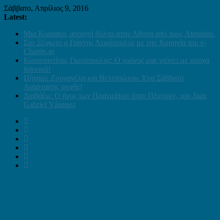
Σάββατο, Απρίλιος 9, 2016
Latest:
Μια Κυριακή, ανοιχτή βόλτα στην Αθήνα από τους Atenistas.
Στο Ξέφωτο ο Γιάννης Λεκόπουλος με την Χορηγία του e-
Charity.gr
Κωνσταντίνος Γιωτόπουλος: Ο χρόνος μας ντύνει με ρούχα
δανεικά!
Πήγαμε Ζουγανέλη και Βελεσιώτου. Ένα Σάββατο
Ανάστασης ψυχής!
Διαβάζω: Ο ήχος των Πραγμάτων όταν Πέφτουν, του Juan
Gabriel Vásquez