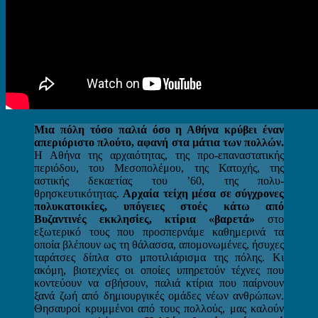
Μια πόλη τόσο παλιά όσο η Αθήνα κρύβει έναν
απεριόριστο πλούτο, αφανή στα μάτια των πολλών.
Η Αθήνα της αρχαιότητας, της προ-επαναστατικής
περιόδου, του Μεσοπολέμου, της Κατοχής, της
αστικής δεκαετίας του ’60, της πολυ-
θρησκευτικότητας.
Αρχαία τείχη μέσα σε σύγχρονες
πολυκατοικίες, υπόγειες στοές κάτω από
Βυζαντινές εκκλησίες, κτίρια «βαρετά»
στο
εξωτερικό τους που προσπερνάμε καθημερινά τα
οποία βλέπουν ως τη θάλασσα, απομονωμένες, ήσυχες
ταράτσες δίπλα στο μποτιλιάρισμα της πόλης. Κι
ακόμη, βιοτεχνίες οι οποίες υπηρετούν τέχνες που
κοντεύουν να σβήσουν, παλιά κτίρια που παίρνουν
ξανά ζωή από δημιουργικές ομάδες νέων ανθρώπων.
Θησαυροί κρυμμένοι από τους πολλούς, μας καλούν