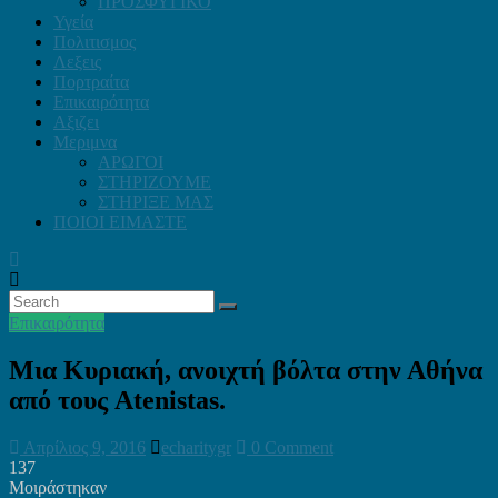
ΠΡΟΣΦΥΓΙΚΟ
Υγεία
Πολιτισμος
Λεξεις
Πορτραίτα
Επικαιρότητα
Αξιζει
Μεριμνα
ΑΡΩΓΟΙ
ΣΤΗΡΙΖΟΥΜΕ
ΣΤΗΡΙΞΕ ΜΑΣ
ΠΟΙΟΙ ΕΙΜΑΣΤΕ
Επικαιρότητα
Μια Κυριακή, ανοιχτή βόλτα στην Αθήνα
από τους Atenistas.
Απρίλιος 9, 2016
echaritygr
0 Comment
137
Μοιράστηκαν