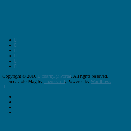
Copyright © 2016
E-charity.gr Portal
. All rights reserved.
Theme: ColorMag by
ThemeGrill
. Powered by
WordPress
.