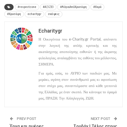
#respectzone
#ΑΞΙΖΕΙ
#ΛόγιαΑπόΧρυσάφη
#Χαρά
#Χρυσάφη
echaritygr
σκέψεις
Echaritygr
Η Οικογένεια του e-Charity.gr Portal, απέναντι
στην λογική της απλής κριτικής και της
ακατάσχετης αποποίησης ευθυνών ή της άκρατης
φιλολογίας, αναλαμβάνει τις ευθύνες του μέλλοντος,
ΣΗΜΕΡΑ.
Για εμάς, εσάς, το ΑΥΡΙΟ των παιδιών μας. Με
μεράκι, αγάπη στον συνάνθρωπό μας κι αφοσίωση
στον στόχο μας, συναντιόμαστε από κάθε γειτονιά
της Ελλάδας, με έναν σκοπό. Να κάνουμε το όραμά
μας, ΠΡΑΞΗ. Την Αλληλεγγύη, ΖΩΗ.
PREV POST
NEXT POST
Έργα και ημέρες
Σουδάν | Τέλος στους