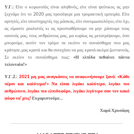
Υ.Γ.:
Είτε ο κορωνοϊός είναι αληθινός, είτε είναι ψεύτικος ας μην
ξεχνάμε ότι το 2020 μας προσέφερε μια τρομακτική εμπειρία. Είτε
αρνητές, είτε υποστηριχτές της μάσκας, είτε συνομωσιολόγοι, είτε όχι,
ας είμαστε ρεαλιστές κι ας προσπαθήσουμε να μην χάσουμε τους
εαυτούς μας, τους ανθρώπους μας, μα κυρίως ας μετατρέψουμε, όσο
μπορούμε, αυτόν τον τρόμο σε εκείνο το συναίσθημα που μας
κράτησε, μας κρατά και θα συνεχίσει να μας κρατά ακόμα ζωντανούς.
Σε εκείνο το συναίσθημα πως:
«Η ελπίδα πεθαίνει πάντα
τελευταία!»
Υ.Γ.2.:
2021 μη μας αναγκάσεις να αναφωνήσουμε ξανά: «Κάθε
πέρσι και καλύτερα!» Να είσαι λιγάκι καλύτερο, λιγάκι πιο
ανθρώπινο, λιγάκι πιο ελπιδοφόρο, λιγάκι λιγότερο σαν τον κακό
ψόφο να’ χεις!
Ευχαριστούμε…
Χαρά Χρυσάφη