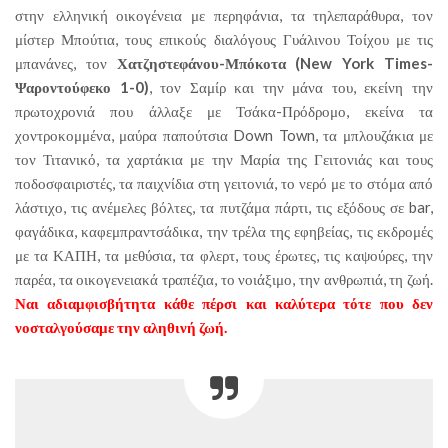
στην ελληνική οικογένεια με περηφάνια, τα τηλεπαράθυρα, τον
μίστερ Μπούτια, τους επικούς διαλόγους Γυάλινου Τοίχου με τις
μπανάνες, τον
Χατζηστεφάνου-Μπόκοτα (New York Times-
Ψαροντούφεκο 1-0)
, τον Σαμίρ και την μάνα του, εκείνη την
πρωτοχρονιά που άλλαξε με Τσάκα-Πρόδρομο, εκείνα τα
χοντροκομμένα, μαύρα παπούτσια Down Town, τα μπλουζάκια με
τον Τιτανικό, τα χαρτάκια με την Μαρία της Γειτονιάς και τους
ποδοσφαιριστές, τα παιχνίδια στη γειτονιά, το νερό με το στόμα από
λάστιχο, τις ανέμελες βόλτες, τα πυτζάμα πάρτι, τις εξόδους σε bar,
φαγάδικα, καφεμπραντσάδικα, την τρέλα της εφηβείας, τις εκδρομές
με τα ΚΑΠΗ, τα μεθύσια, τα φλερτ, τους έρωτες, τις καψούρες, την
παρέα, τα οικογενειακά τραπέζια, το νοιάξιμο, την ανθρωπιά, τη ζωή.
Ναι αδιαμφισβήτητα κάθε πέρσι και καλύτερα τότε που δεν
νοσταλγούσαμε την αληθινή ζωή.