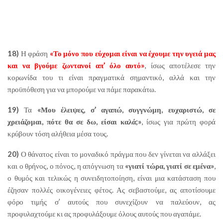
18)
Η φράση
«Το μόνο που εύχομαι είναι να έχουμε την υγειά μας
και να βγούμε ζωντανοί απ’ όλο αυτό»
, ίσως αποτέλεσε την
κορωνίδα του τι είναι πραγματικά σημαντικό, αλλά και την
προϋπόθεση για να μπορούμε να πάμε παρακάτω.
19)
Τα
«Μου έλειψες, σ’ αγαπώ, συγγνώμη, ευχαριστώ, σε
χρειάζομαι, πότε θα σε δω, είσαι καλά;»
, ίσως για πρώτη φορά
κρύβουν τόση αλήθεια μέσα τους.
20)
Ο θάνατος είναι το μοναδικό πράγμα που δεν γίνεται να αλλάξει
και ο θρήνος, ο πόνος, η απόγνωση τα
«γιατί τώρα, γιατί σε εμένα»
,
ο θυμός και τελικώς η συνειδητοποίηση, είναι μια κατάσταση που
έζησαν πολλές οικογένειες φέτος. Ας σεβαστούμε, ας αποτίσουμε
φόρο τιμής σ’ αυτούς που συνεχίζουν να παλεύουν, ας
προφυλαχτούμε κι ας προφυλάξουμε όλους αυτούς που αγαπάμε.