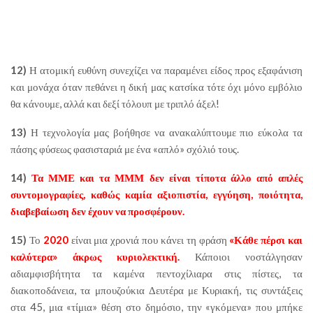
12)
Η ατομική ευθύνη συνεχίζει να παραμένει είδος προς εξαφάνιση
και μονάχα όταν πεθάνει η δική μας κατσίκα τότε όχι μόνο εμβόλιο
θα κάνουμε, αλλά και δεξί τόλουπ με τριπλό άξελ!
13)
Η τεχνολογία μας βοήθησε να ανακαλύπτουμε πιο εύκολα τα
πάσης φύσεως φασισταριά με ένα «απλό» σχόλιό τους.
14)
Τα ΜΜΕ και τα ΜΜΜ δεν είναι τίποτα άλλο από απλές
συντομογραφίες, καθώς καμία αξιοπιστία, εγγύηση, ποιότητα,
διαβεβαίωση δεν έχουν να προσφέρουν.
15)
Το
2020
είναι μια χρονιά που κάνει τη φράση
«Κάθε πέρσι και
καλύτερα» άκρως κυριολεκτική.
Κάποιοι νοστάλγησαν
αδιαμφισβήτητα τα καμένα πεντοχίλιαρα στις πίστες, τα
διακοποδάνεια, τα μπουζούκια Δευτέρα με Κυριακή, τις συντάξεις
στα 45, μια «τίμια» θέση στο δημόσιο, την «γκόμενα» που μπήκε