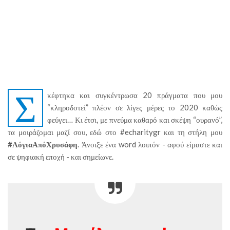
Σ
κέφτηκα και συγκέντρωσα 20 πράγματα που μου
“κληροδοτεί” πλέον σε λίγες μέρες το 2020 καθώς
φεύγει… Κι έτσι, με πνεύμα καθαρό και σκέψη “ουρανό”,
τα μοιράζομαι μαζί σου, εδώ στο #echaritygr και τη στήλη μου
#ΛόγιαΑπόΧρυσάφη
. Άνοιξε ένα word λοιπόν - αφού είμαστε και
σε ψηφιακή εποχή - και σημείωνε.