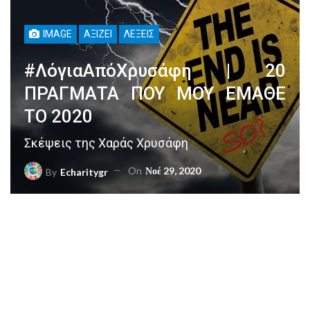
IMAGE
ΑΞΊΖΕΙ
ΛΈΞΕΙΣ
#ΛόγιαΑπόΧρυσάφη | 20
ΠΡΑΓΜΑΤΑ ΠΟΥ ΜΟΥ ΕΜΑΘΕ
ΤΟ 2020
Σκέψεις της Χαράς Χρυσάφη
On
Νοέ 29, 2020
By
Echaritygr