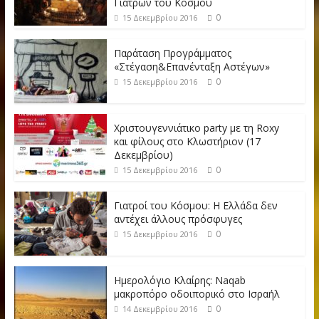
Γιατρών του Κόσμου
0
15 Δεκεμβρίου 2016
Παράταση Προγράμματος
«Στέγαση&Επανένταξη Αστέγων»
0
15 Δεκεμβρίου 2016
Χριστουγεννιάτικο party με τη Roxy
και φίλους στο Κλωστήριον (17
Δεκεμβρίου)
0
15 Δεκεμβρίου 2016
Γιατροί του Κόσμου: Η Ελλάδα δεν
αντέχει άλλους πρόσφυγες
0
15 Δεκεμβρίου 2016
Ημερολόγιο Κλαίρης: Naqab
μακροπόρο οδοιπορικό στο Ισραήλ
0
14 Δεκεμβρίου 2016