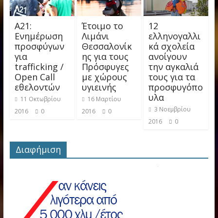
A21:
Έτοιμο το
12
Eνημέρωση
Λιμάνι
ελληνογαλλι
προσφύγων
Θεσσαλονίκ
κά σχολεία
για
ης για τους
ανοίγουν
trafficking /
Πρόσφυγες
την αγκαλιά
Open Call
με χώρους
τους για τα
εθελοντών
υγιεινής
προσφυγόπο
υλα
11 Οκτωβρίου
16 Μαρτίου
3 Νοεμβρίου
2016
0
2016
0
2016
0
Διαφήμιση