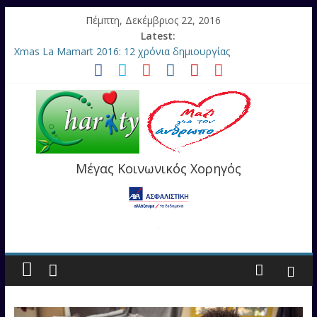
Πέμπτη, Δεκέμβριος 22, 2016
Latest:
Xmas La Mamart 2016: 12 χρόνια δημιουργίας
Christmas Hops Beer Festival στο WE: Μπύρα και λουκάνικα
(21-22 Δεκεμβρίου)
Αυτή η νύχτα μένει… (Είδαμε και σας το προτείνουμε)
Galtuk: ένα παραμύθι στο Μέγαρο Μουσικής Θεσσαλονίκης
Μάνος Σπαρής: η ΖΩΗ είναι η έμπνευση…
Μέγας Κοινωνικός Χορηγός