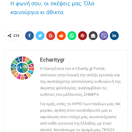
Η φωνή σου, οι σκέψεις μας: Όλα
καινούργια κι άθικτα
234
Echaritygr
Η Οικογένεια του e-Charity.gr Portal,
απέναντι στην λογική της απλής κριτικής και
της ακατάσχετης αποποίησης ευθυνών ή της
άκρατης φιλολογίας, αναλαμβάνει τις
ευθύνες του μέλλοντος, ΣΗΜΕΡΑ.
Για εμάς, εσάς, το ΑΥΡΙΟ των παιδιών μας. Με
μεράκι, αγάπη στον συνάνθρωπό μας κι
αφοσίωση στον στόχο μας, συναντιόμαστε
από κάθε γειτονιά της Ελλάδας, με έναν
σκοπό. Να κάνουμε το όραμά μας, ΠΡΑΞΗ.