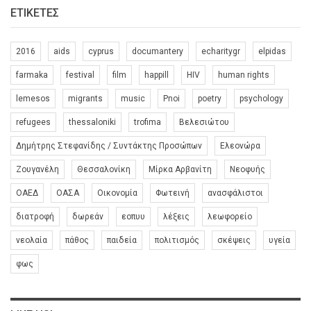
ΕΤΙΚΈΤΕΣ
2016
aids
cyprus
documantery
echaritygr
elpidas
farmaka
festival
film
happill
HIV
human rights
lemesos
migrants
music
Pnoi
poetry
psychology
refugees
thessaloniki
trofima
Βελεσιώτου
Δημήτρης Στεφανίδης / Συντάκτης Προσώπων
Ελεονώρα
Ζουγανέλη
Θεσσαλονίκη
Μίρκα Αρβανίτη
Νεοφυής
ΟΑΕΔ
ΟΑΣΑ
Οικονομία
Φωτεινή
ανασφάλιστοι
διατροφή
δωρεάν
εοπυυ
λέξεις
λεωφορείο
νεολαία
πάθος
παιδεία
πολιτισμός
σκέψεις
υγεία
φως