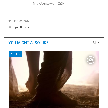
Την Αλληλεγγύη, ΖΩΗ.
PREV POST
Μαίρη Κάντα
YOU MIGHT ALSO LIKE
All
ΛΈΞΕΙΣ