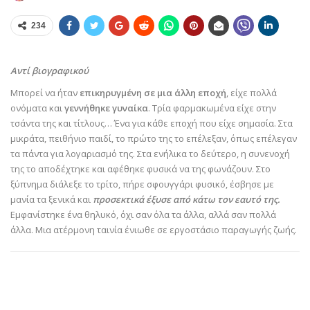
234
Αντί βιογραφικού
Μπορεί να ήταν
επικηρυγμένη σε μια άλλη εποχή
, είχε πολλά
ονόματα και
γεννήθηκε γυναίκα
.
Τρία φαρμακωμένα είχε στην
τσάντα της και τίτλους… Ένα για κάθε εποχή που είχε σημασία. Στα
μικράτα, πειθήνιο παιδί, το πρώτο της το επέλεξαν, όπως επέλεγαν
τα πάντα για λογαριασμό της. Στα ενήλικα το δεύτερο, η συνενοχή
της το αποδέχτηκε και αφέθηκε φυσικά να της φωνάζουν. Στο
ξύπνημα διάλεξε το τρίτο, πήρε σφουγγάρι φυσικό, έσβησε με
μανία τα ξενικά και
προσεκτικά έξυσε από κάτω τον εαυτό της.
Εμφανίστηκε ένα θηλυκό, όχι σαν όλα τα άλλα, αλλά σαν πολλά
άλλα. Μια ατέρμονη ταινία ένιωθε σε εργοστάσιο παραγωγής ζωής.