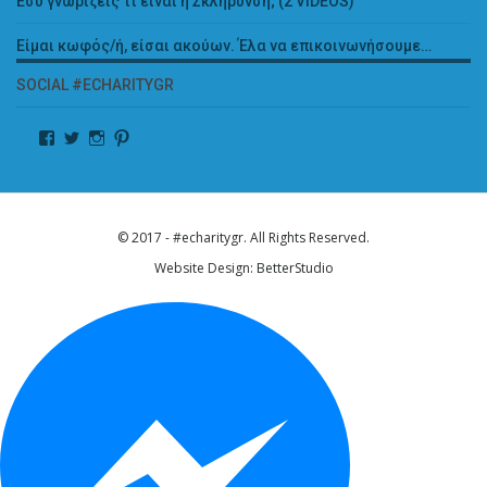
Εσύ γνωρίζεις τι είναι η Σκλήρυνση; (2 VIDEOS)
Είμαι κωφός/ή, είσαι ακούων. Έλα να επικοινωνήσουμε…
SOCIAL #ECHARITYGR
© 2017 - #echaritygr. All Rights Reserved.
Website Design:
BetterStudio