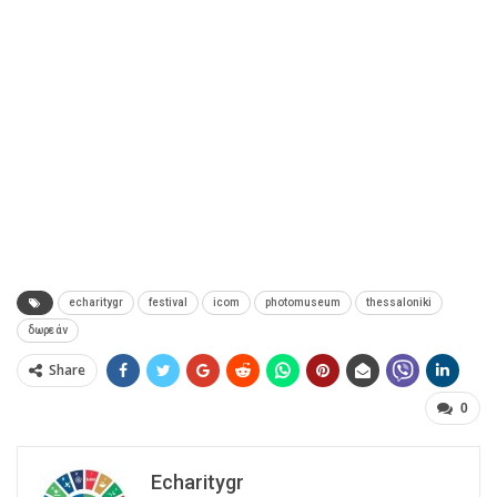
echaritygr
festival
icom
photomuseum
thessaloniki
δωρεάν
Share
0
Echaritygr