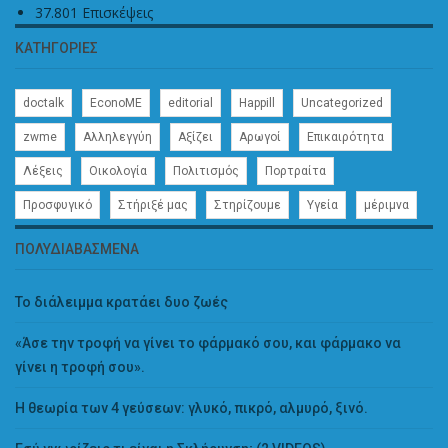
37.801 Επισκέψεις
ΚΑΤΗΓΟΡΊΕΣ
doctalk
EconoME
editorial
Happill
Uncategorized
zwme
Αλληλεγγύη
Αξίζει
Αρωγοί
Επικαιρότητα
Λέξεις
Οικολογία
Πολιτισμός
Πορτραίτα
Προσφυγικό
Στήριξέ μας
Στηρίζουμε
Υγεία
μέριμνα
ΠΟΛΥΔΙΑΒΑΣΜΈΝΑ
Το διάλειμμα κρατάει δυο ζωές
«Άσε την τροφή να γίνει το φάρμακό σου, και φάρμακο να
γίνει η τροφή σου».
Η θεωρία των 4 γεύσεων: γλυκό, πικρό, αλμυρό, ξινό.