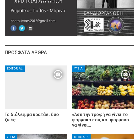
ΠΡΌΣΦΑΤΑ ΆΡΘΡΑ
EDITORIAL
ΥΓΕΊΑ
Το διάλειμμα κρατάει δυο
«Άσε την τροφή να γίνει το
ζωές
φάρμακό σου, και φάρμακο
να γίνει…
ΥΓΕΊΑ
DOCTALK