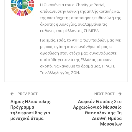
Η Οικογένεια του e-Charity.gr Portal,
απέναντι στην λογική της απλής κριτικής και
της ακατάσχετης αποποίησης ευθυνών ή της
άκρατης φιλολογίας, αναλαμβάνει τις
ευθύνες του μέλλοντος, ΣΗΜΕΡΑ.
Για εμάς, εσάς, το ΑΥΡΙΟ των παιδιών μας. Με
μεράκι, αγάπη στον συνάνθρωπό μας κι
αφοσίωση στον στόχο μας, συναντιόμαστε
από κάθε γειτονιά της Ελλάδας, με έναν
σκοπό. Να κάνουμε το όραμά μας, ΠΡΑΞΗ.
Την Αλληλεγγύη, ΖΩΗ.
PREV POST
NEXT POST
Δήμος Ηλιούπολης:
Δωρεάν Είσοδος Στο
Πρόγραμμα
Αρχαιολογικό Μουσείο
τηλεφροντίδας για
Θεσσαλονίκης Τη
μοναχικά άτομα
Διεθνή Ημέρα
Μουσείων