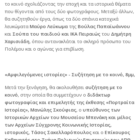
το κοινό σχολιάζοντας την εποχή και τα ιστορικά θέματα
που θίγονται από τους δύο φωτογράφους. Μεταξύ άλλων,
θα συζητηθούν έργα, όπως τα δύο σπάνια κατοχικά
λευκώματα
Μαύρο Λεύκωμα
της
Βούλας Παπαϊωάννου
και
Σούπα του παιδιού και ΙΚΑ Πειραιώς
του
Δημήτρη
Χαρισιάδη
, όπου αντανακλάται το σκληρό πρόσωπο του
Πολέμου και ο αγώνας για επιβίωση.
«Αμφιλεγόμενες ιστορίες» - Συζήτηση με το κοινό, 8μμ,
Μετά την ξενάγηση, θα ακολουθήσει
συζήτηση με το
κοινό
, στην οποία θα συμμετέχουν ο
διδάκτωρ
φωτογραφίας και επιμελητής της έκθεσης «Πορτραίτα
Ιστορίας», Μανώλης Σκούφιας
, ο
υπεύθυνος των
Ιστορικών Αρχείων του Μουσείου Μπενάκη και μέλος
των Αρχείων Σύγχρονης Κοινωνικής Ιστορίας,
ιστορικός, Τάσος Σακελλαρόπουλος
και ο
Επίκουρος
Καθηγητής στο Τμήμα Πολιτικών Επιστημών του ΑΠΘ