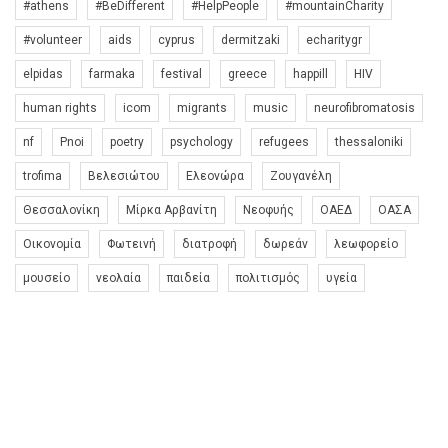
#athens
#BeDifferent
#HelpPeople
#mountainCharity
#volunteer
aids
cyprus
dermitzaki
echaritygr
elpidas
farmaka
festival
greece
happill
HIV
human rights
icom
migrants
music
neurofibromatosis
nf
Pnoi
poetry
psychology
refugees
thessaloniki
trofima
Βελεσιώτου
Ελεονώρα
Ζουγανέλη
Θεσσαλονίκη
Μίρκα Αρβανίτη
Νεοφυής
ΟΑΕΔ
ΟΑΣΑ
Οικονομία
Φωτεινή
διατροφή
δωρεάν
λεωφορείο
μουσείο
νεολαία
παιδεία
πολιτισμός
υγεία