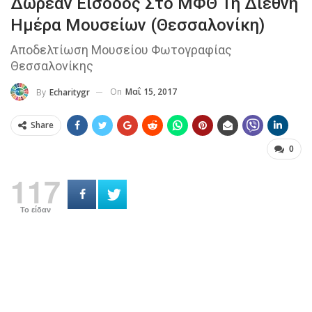
Δωρεάν Είσοδος Στο ΜΦΘ Τη Διεθνή
Ημέρα Μουσείων (Θεσσαλονίκη)
Αποδελτίωση Μουσείου Φωτογραφίας
Θεσσαλονίκης
On
Μαΐ 15, 2017
By
Echaritygr
Share
0
117
Το είδαν