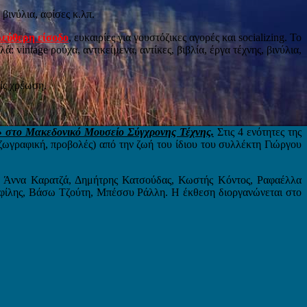
βινύλια, αφίσες κ.λπ.
λεύθερη είσοδο
, ευκαιρίες για γουστόζικες αγορές και socializing. Το
αλά: vintage ρούχα, αντικείμενα, αντίκες, βιβλία, έργα τέχνης, βινύλια,
ρίς χρέωση.
 στο Μακεδονικό Μουσείο Σύγχρονης Τέχνης.
Στις 4 ενότητες της
ζωγραφική, προβολές) από την ζωή του ίδιου του συλλέκτη Γιώργου
, Άννα Καρατζά, Δημήτρης Κατσούδας, Κωστής Κόντος, Ραφαέλλα
φίλης, Βάσω Τζούτη, Μπέσσυ Ράλλη. Η έκθεση διοργανώνεται στο