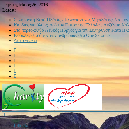
Πέμπτη, Μάιος 26, 2016
Latest:
Σκλήρυνση Κατά Πλάκας / Κωνσταντίνος Μιχαλάκης: Να μην
Καρδιές για όλους, από τον Γιατρό της Ελλάδας, Αυξέντιο Κα
Στα πορτοκαλί ο Λευκός Πύργος για την Σκλήρυνση Κατά Πλ
Κούκλες στο ύψος των ανθρώπων στο One Salonica
Δε το νιώθω
Editorial