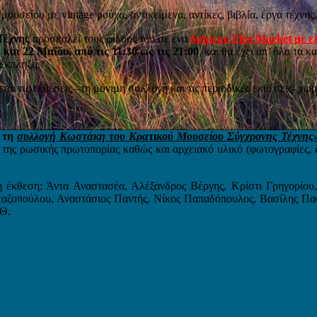
σείου με vintage ρούχα, αντικείμενα, αντίκες, βιβλία, έργα τέχνης, 
Τέχνης
προσκαλεί τους φίλους του σε ένα
διήμερο Flea Market με ε
 και 22 Μαΐου, από τις 11:30 ως τις 21:00
, και θα έχει απ’ όλα τα κ
-έκπληξη.
ται τις εκθέσεις –τη μόνιμη συλλογή και τις περιοδικές εκθέσεις- χω
ό τη
συλλογή Κωστάκη του Κρατικού Μουσείου Σύγχρονης Τέχνης»
της ρωσικής πρωτοπορίας καθώς και αρχειακό υλικό (φωτογραφίες, 
 έκθεση: Άντα Αναστασέα, Αλέξανδρος Βέργης, Κρίστι Γρηγορίου
αζοπούλου, Αναστάσιος Παντής, Νίκος Παπαδόπουλος, Βασίλης Πα
ΒΘ.