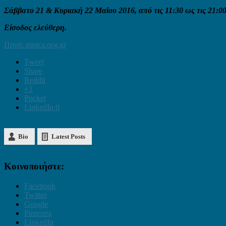
Σάββατο 21 & Κυριακή 22 Μαΐου 2016, από τις 11:30 ως τις 21:00
Είσοδος ελεύθερη.
Πηγή: mmca.org.gr
Tweet
Share
Reddit
+1
Pocket
LinkedIn
0
Bio
Latest Posts
Κοινοποιήστε:
Facebook
Twitter
Google
Pinterest
LinkedIn