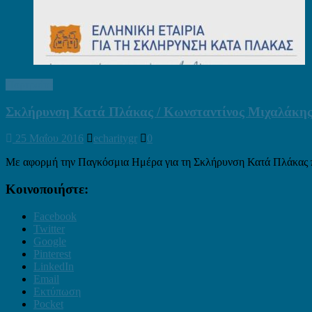
Πορτραίτα
Σκλήρυνση Κατά Πλάκας / Κωνσταντίνος Μιχαλάκης
25 Μαΐου 2016
echaritygr
0
Με αφορμή την Παγκόσμια Ημέρα για τη Σκλήρυνση Κατά Πλάκας που
Κοινοποιήστε:
Facebook
Twitter
Google
Pinterest
LinkedIn
Email
Εκτύπωση
Pocket