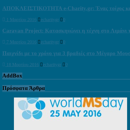
ΑΠΟΚΛΕΙΣΤΙΚΟΤΗΤΑ e-Charity.gr: Ένας τοίχος καλ
1 Μαρτίου 2016
echaritygr
0
Caravan Project: Κατασκηνώνει η τέχνη στο Λιμάνι
7 Μαρτίου 2016
echaritygr
0
Παιχνίδι με το χρόνο για 3 βραδιές στο Μέγαρο Μου
18 Μαρτίου 2016
echaritygr
0
AddBox
Πρόσφατα Άρθρα