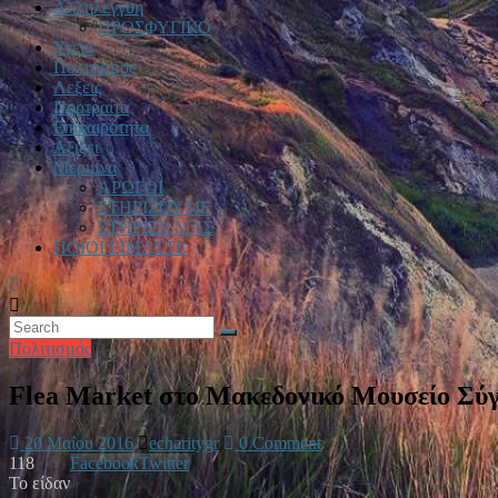
Αλληλεγγυη
ΠΡΟΣΦΥΓΙΚΟ
Υγεία
Πολιτισμος
Λεξεις
Πορτραίτα
Επικαιρότητα
Αξιζει
Μεριμνα
ΑΡΩΓΟΙ
ΣΤΗΡΙΖΟΥΜΕ
ΣΤΗΡΙΞΕ ΜΑΣ
ΠΟΙΟΙ ΕΙΜΑΣΤΕ
Πολιτισμός
Flea Market στο Μακεδονικό Μουσείο Σύγ
20 Μαΐου 2016
echaritygr
0 Comment
118
Facebook
Twitter
Το είδαν