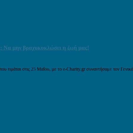
: Να μην βραχυκυκλώσει η ζωή μας!
 τιμάται στις 25 Μαΐου, με το e-Charity.gr συναντήσαμε τον Γενικ