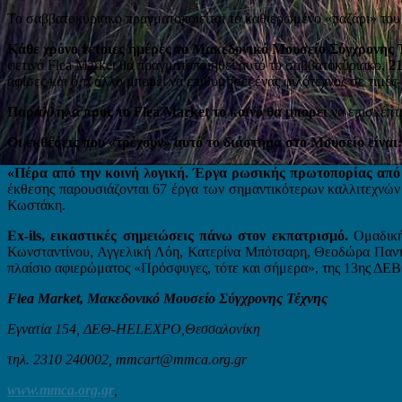
Το σαββατοκύριακο πραγματοποιείται το καθιερωμένο «παζάρι» του μου
Κάθε χρόνο τέτοιες ημέρες το
Μακεδονικό Μουσείο Σύγχρονης 
φετινό Flea Market θα πραγματοποιηθεί αυτό το σαββατοκύριακο,
21
αφίσες και ό,τι άλλο μπορεί να επιθυμήσει ένας φιλότεχνος σε τιμές
Παράλληλα προς το Flea Market το κοινό θα μπορεί
να επισκέπτε
Οι εκθέσεις που «τρέχουν» αυτό το διάστημα στο Μουσείο είναι:
«Πέρα από την κοινή λογική. Έργα ρωσικής πρωτοπορίας απ
έκθεσης παρουσιάζονται 67 έργα των σημαντικότερων καλλιτεχνών 
Κωστάκη.
Ex-ils, εικαστικές σημειώσεις πάνω στον εκπατρισμό.
Ομαδική
Κωνσταντίνου, Αγγελική Λόη, Κατερίνα Μπότσαρη, Θεοδώρα Παντ
πλαίσιο αφιερώματος «Πρόσφυγες, τότε και σήμερα», της 13ης ΔΕ
Flea Market, Μακεδονικό Μουσείο Σύγχρονης Τέχνης
Εγνατία 154, ΔΕΘ-HELEXPO,Θεσσαλονίκη
τηλ. 2310 240002,
mmcart@mmca.org.gr
www.mmca.org.gr
,