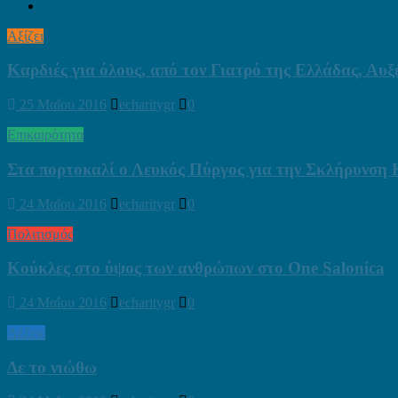
Αξίζει
Καρδιές για όλους, από τον Γιατρό της Ελλάδας, Αυξ
25 Μαΐου 2016
echaritygr
0
Επικαιρότητα
Στα πορτοκαλί ο Λευκός Πύργος για την Σκλήρυνση
24 Μαΐου 2016
echaritygr
0
Πολιτισμός
Κούκλες στο ύψος των ανθρώπων στο One Salonica
24 Μαΐου 2016
echaritygr
0
Λέξεις
Δε το νιώθω