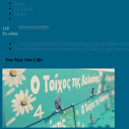
Email
Εκτύπωση
Pocket
118
Facebook
Twitter
Το είδαν
←
Ένα ΕλεφαντάΣΤΙΚΟ Σαββατοκύριακο για τα παιδιά στην
Περιοδεία Κωνσταντίνου Ιωακειμίδη: Οι Φόνοι…από την Κρ
You May Also Like