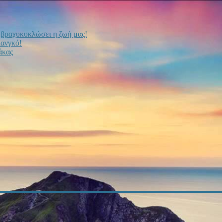
 βραχυκυκλώσει η ζωή μας!
λανγκό!
άκας