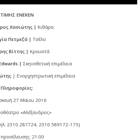
ΤΙΜΗΣ ΕΝΕΚΕΝ
ρος Χασιώτης |
Κιθάρα
γία Πετμεζά |
Τσέλο
ρης Βίττης |
Κρουστά
Edwards |
Σκηνοθετική επιμέλεια
ιώτης
| Eνορχηστρωτική επιμέλεια
Πληροφορίες:
σκευή 27 Μαϊου 2016
τοθέατρο «Αλέξανδρος»
Τηλ: 2310 287724, 2310 589172-175)
προσέλευσης: 21:00