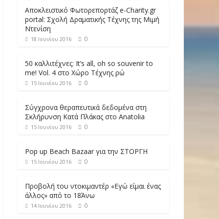
Αποκλειστικό Φωτορεπορτάζ e-Charity.gr
portal: Σχολή Δραματικής Τέχνης της Μιμή
Ντενίση
0
18 Ιουνίου 2016
50 καλλιτέχνες: It’s all, oh so souvenir to
me! Vol. 4 στο Χώρο Τέχνης ρώ
0
15 Ιουνίου 2016
Σύγχρονα θεραπευτικά δεδομένα στη
Σκλήρυνση Κατά Πλάκας στο Anatolia
0
15 Ιουνίου 2016
Pop up Beach Bazaar για την ΣΤΟΡΓΗ
0
15 Ιουνίου 2016
Προβολή του ντοκιμαντέρ «Εγώ είμαι ένας
άλλος» από το 18Άνω
0
14 Ιουνίου 2016