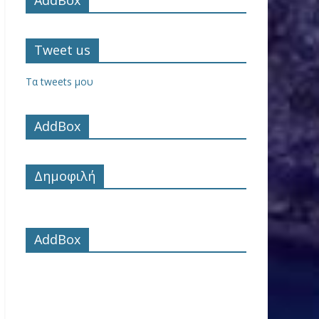
Tweet us
Τα tweets μου
AddBox
Δημοφιλή
AddBox