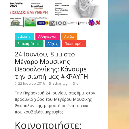
editorial
Αλληλεγγύη
Αξίζει
Επικαιρότητα
Λέξεις
Πολιτισμός
24 Ιουνίου, 8μμ στο
Μέγαρο Μουσικής
Θεσσαλονίκης: Κάνουμε
την σιωπή μας #ΚΡΑΥΓΗ
22 Ιουνίου 2016
echaritygr
0
Την Παρασκευή 24 Ιουνίου, στις 8μμ, στον
προαύλιο χώρο του Μεγάρου Μουσικής
Θεσσαλονίκης, μπροστά σε ένα τοιχάκι
που κουβαλάει μαρτυρίες
Κοινοποιήστε: