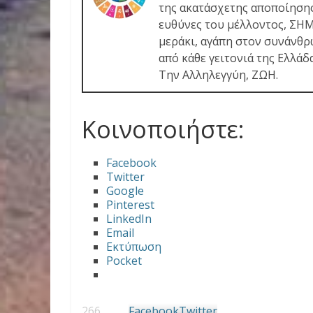
της ακατάσχετης αποποίησης
ευθύνες του μέλλοντος, ΣΗΜΕ
μεράκι, αγάπη στον συνάνθρ
από κάθε γειτονιά της Ελλάδ
Την Αλληλεγγύη, ΖΩΗ.
Κοινοποιήστε:
Facebook
Twitter
Google
Pinterest
LinkedIn
Email
Εκτύπωση
Pocket
266
Facebook
Twitter