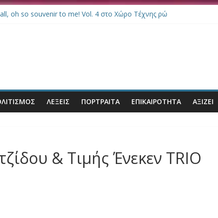
s all, oh so souvenir to me! Vol. 4 στο Χώρο Τέχνης ρώ
ικά δεδομένα στη Σκλήρυνση Κατά Πλάκας στο Anatolia
το Μέγαρο Μουσικής Θεσσαλονίκης: Κάνουμε την σιωπή μας #ΚΡΑΥ
η Μέλισσα στο Gin Fish Seafoodrinks
επορτάζ e-Charity.gr portal: Σχολή Δραματικής Τέχνης της Μιμή Ντ
ΛΙΤΙΣΜΟΣ
ΛΕΞΕΙΣ
ΠΟΡΤΡΑΊΤΑ
ΕΠΙΚΑΙΡΌΤΗΤΑ
ΑΞΙΖΕΙ
ίδου & Τιμής Ένεκεν TRIO