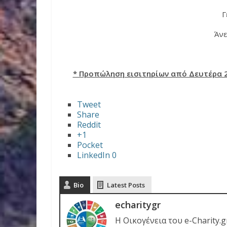
Γ
Άνε
* Προπώληση εισιτηρίων από Δευτέρα 
Tweet
Share
Reddit
+1
Pocket
LinkedIn
0
Bio
Latest Posts
echaritygr
Η Οικογένεια του e-Charity.g