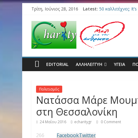
Τρίτη, Ιούνιος 28, 2016
Latest:
50 καλλιτέχνες: It’
Σύγχρονα θεραπευτ
24 Ιουνίου, 8μμ σ
Βραδιά Sushi για τ
Αποκλειστικό Φωτορ
EDITORIAL
ΑΛΛΗΛΕΓΓΥΗ
ΥΓΕΊΑ
ΠΟ
Πολιτισμός
Νατάσσα Μάρε Μουμτζ
στη Θεσσαλονίκη
24 Μαΐου 2016
echaritygr
0 Comment
266
Facebook
Twitter