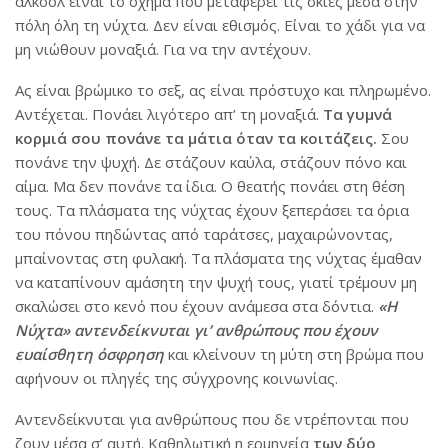
αλκοόλ είναι το όχημα που μεταφέρει τις σκιές μέσα στην
πόλη όλη τη νύχτα. Δεν είναι εθισμός. Είναι το χάδι για να
μη νιώθουν μοναξιά. Για να την αντέχουν.
Ας είναι βρώμικο το σεξ, ας είναι πρόστυχο και πληρωμένο.
Αντέχεται. Πονάει λιγότερο απ’ τη μοναξιά.
Τα γυμνά
κορμιά σου πονάνε τα μάτια όταν τα κοιτάζεις.
Σου
πονάνε την ψυχή. Δε στάζουν καύλα, στάζουν πόνο και
αίμα. Μα δεν πονάνε τα ίδια. Ο θεατής πονάει στη θέση
τους. Τα πλάσματα της νύχτας έχουν ξεπεράσει τα όρια
του πόνου πηδώντας από ταράτσες, μαχαιρώνοντας,
μπαίνοντας στη φυλακή. Τα πλάσματα της νύχτας έμαθαν
να καταπίνουν αμάσητη την ψυχή τους, γιατί τρέμουν μη
σκαλώσει στο κενό που έχουν ανάμεσα στα δόντια.
«Η
Νύχτα» αντενδείκνυται γι’ ανθρώπους που έχουν
ευαίσθητη όσφρηση
και κλείνουν τη μύτη στη βρώμα που
αφήνουν οι πληγές της σύγχρονης κοινωνίας.
Αντενδείκνυται για ανθρώπους που δε ντρέπονται που
ζουν μέσα σ’ αυτή. Καθηλωτική η ερμηνεία
των δύο