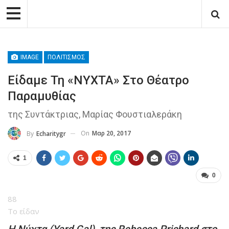
IMAGE
ΠΟΛΙΤΙΣΜΌΣ
Είδαμε Τη «ΝΥΧΤΑ» Στο Θέατρο
Παραμυθίας
της Συντάκτριας, Μαρίας Φουστιαλεράκη
On
Μαρ 20, 2017
By
Echaritygr
1
0
88
Το είδαν