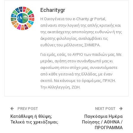
Echaritygr
Η Οικογένεια του e-Charity.gr Portal,
απέναντι στην λογική της απλής κριτικής και
της ακατάσχετης αποποίησης ευθυνών ή της
άκρατης φιλολογίας, αναλαμβάνει τις
ευθύνες του μέλλοντος, ΣΗΜΕΡΑ.
Για εμάς, εσάς, το ΑΥΡΙΟ των παιδιών μας. Με
μεράκι, αγάπη στον συνάνθρωπό μας κι
αφοσίωση στον στόχο μας, συναντιόμαστε
από κάθε γειτονιά της Ελλάδας, με έναν
σκοπό. Να κάνουμε το όραμά μας, ΠΡΑΞΗ.
Την Αλληλεγγύη, ΖΩΗ.
PREV POST
NEXT POST
Κατάθλιψη ή θλίψη;
Παγκόσμια Ημέρα
Τελικά τις χρειάζομαι;
Ποίησης / ΑΘΗΝΑ /
ΠΡΟΓΡΑΜΜΑ