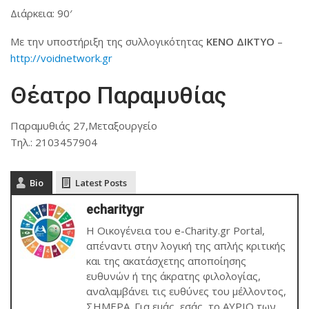
Διάρκεια: 90′
Με την υποστήριξη της συλλογικότητας
ΚΕΝΟ ΔΙΚΤΥΟ
–
http://voidnetwork.gr
Θέατρο Παραμυθίας
Παραμυθιάς 27,Μεταξουργείο
Τηλ.:
2103457904
Bio
Latest Posts
echaritygr
Η Οικογένεια του e-Charity.gr Portal,
απέναντι στην λογική της απλής κριτικής
και της ακατάσχετης αποποίησης
ευθυνών ή της άκρατης φιλολογίας,
αναλαμβάνει τις ευθύνες του μέλλοντος,
ΣΗΜΕΡΑ. Για εμάς, εσάς, το ΑΥΡΙΟ των