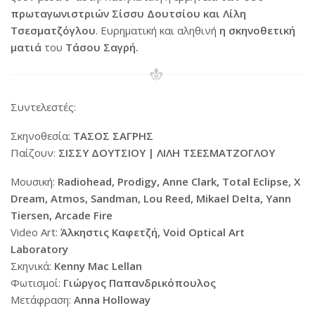
πρωταγωνιστριών Σίσσυ Δουτσίου και Λίλη
Τσεσματζόγλου
. Ευρηματική και αληθινή
η σκηνοθετική
ματιά
του
Τάσου Σαγρή.
Συντελεστές:
Σκηνοθεσία:
ΤΑΣΟΣ ΣΑΓΡΗΣ
Παίζoυν:
ΣΙΣΣΥ ΔΟΥΤΣΙΟΥ | ΛΙΛΗ ΤΣΕΣΜΑΤΖΟΓΛΟΥ
Μουσική:
Radiohead, Prodigy, Anne Clark, Total Eclipse, X
Dream, Atmos, Sandman, Lou Reed, Μikael Delta, Yann
Tiersen, Αrcade Fire
Video Art:
Άλκηστις Καφετζή, Void Optical Art
Laboratory
Σκηνικά:
Κenny Mac Lellan
Φωτισμοί:
Γιώργος Παπανδρικόπουλος
Μετάφραση:
Anna Holloway