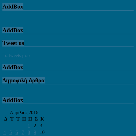
AddBox
AddBox
Tweet us
Τα tweets μου
AddBox
Δημοφιλή άρθρα
AddBox
Απρίλιος 2016
Δ
Τ
Τ
Π
Π
Σ
Κ
1
2
3
4
5
6
7
8
9
10