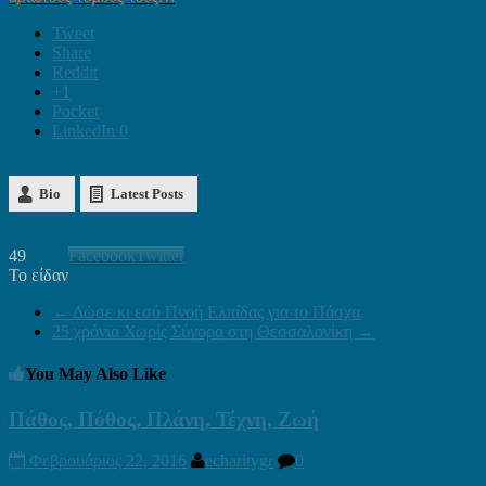
Tweet
Share
Reddit
+1
Pocket
LinkedIn
0
Bio
Latest Posts
49
Facebook
Twitter
Το είδαν
←
Δώσε κι εσύ Πνοή Ελπίδας για το Πάσχα
25 χρόνια Χωρίς Σύνορα στη Θεσσαλονίκη
→
You May Also Like
Πάθος, Πόθος, Πλάνη, Τέχνη, Ζωή
Φεβρουάριος 22, 2016
echaritygr
0