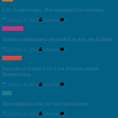
Γίνε τα μάτια μου. Μία εφαρμογή για τυφλούς.
Απρίλιος 26, 2016
echaritygr
0
Αλληλεγγύη
Δωρεάν εμβολιασμοί για παιδιά σε όλη την Ελλάδα
Απρίλιος 26, 2016
echaritygr
0
Πολιτισμός
Έρχεται το Comic Con 2 για δεύτερη χρονιά
Θεσσαλονίκη
Απρίλιος 26, 2016
echaritygr
0
Υγεία
Ποια εμβόλια είναι για την τρίτη ηλικία
Απρίλιος 25, 2016
echaritygr
0