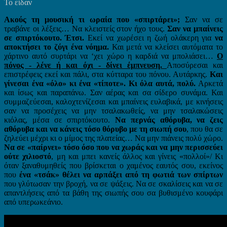
Το είδαν
Ακούς τη μουσική τι ωραία που «σπιρτάρει»;
Σαν να σε
τραβάνε οι λέξεις… Να κλειστείς στον ήχο τους.
Σαν να μπαίνεις
σε σπιρτόκουτο. Έτσι.
Εκεί να χωρέσει η ζωή ολάκερη για
να
αποκτήσει το ζύγι ένα νόημα.
Και μετά να κλείσει αυτόματα το
χάρτινο αυτό συρτάρι να ‘χει χώρο η καρδιά να μπολιάσει…
Ο
πόνος - λένε ή και όχι - δίνει έμπνευση.
Αποσύρεσαι και
επιστρέφεις εκεί και πάλι, στα κύτταρα του πόνου. Αυτάρκης.
Και
γίνεσαι ένα «όλο» κι ένα «τίποτε». Κι όλα αυτά, πολύ.
Αρκετά
και ίσως και παραπάνω. Σαν αέρας και σα σίδερο συνάμα. Και
συμμαζεύεσαι, καλοχτενίζεσαι και μπαίνεις ευλαβικά, με κινήσεις
σαν να προσέχεις να μην τσαλακωθείς, να μην τσαλακώσεις
κιόλας, μέσα σε σπιρτόκουτο.
Να περνάς αθόρυβα, να ζεις
αθόρυβα και να κάνεις τόσο θόρυβο με τη σιωπή σου
, που θα σε
ζηλεύει μέχρι κι ο μίμος της πλατείας… Να μην πιάνεις πολύ χώρο.
Να σε «παίρνει» τόσο όσο που να χωράς και να μην περισσεύει
ούτε χιλιοστό
, μη και μπει κανείς άλλος και γίνεις «πολλοί»/ Κι
όταν ξαναθυμηθείς που βρίσκεται ο χαμένος εαυτός σου, εκείνος
που
ένα «τσάκ» θέλει να αρπάξει από τη φωτιά των σπίρτων
που γλύτωσαν την βροχή, να σε ψάξεις. Να σε σκαλίσεις και να σε
απαντλήσεις από τα βάθη της σιωπής σου σα βυθισμένο κουφάρι
από υπερωκεάνιο.