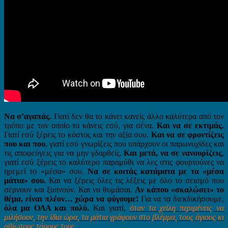
Να σ’αγαπάς.
Γιατί δεν θα το κάνει κανείς άλλο καλύτερα από τον
τρόπο με τον οποίο το κάνεις εσύ, για σένα.
Και να σε εκτιμάς.
Γιατί εσύ ξέρεις το κόστος και την αξία σου.
Και να σε φροντίζεις
που και που
, γιατί εσύ γνωρίζεις που υπάρχουν οι παρωνυχίδες και
τις αποφεύγεις για να μην γδαρθείς.
Και μετά, να σε νανουρίζεις
,
γιατί εσύ ξέρεις το καλύτερο παραμύθι να λες στις φουρτούνες να
ηρεμεί το «μέσα» σου.
Να σε κοιτάς κατάματα με τα «μέσα
μάτια» σου.
Και να ξέρεις όλες τις λέξεις με όλο το σεισμό που
σέρνουν και ξυπνούν. Και να θυμάσαι.
Αν κάπου «σκαλώσει» το
θέμα, είναι πλέον… χώρα να φύγουμε!
Για να τα διεκδικήσουμε,
όλα μα ΟΛΑ και πολύ.
Και γιατί,
όταν τα χείλη περιμένεις να
μιλήσουν, την ίδια ώρα, τα μάτια γράφουν στο βλέμμα, τους άγιους κι
αβίωτους τόμους τους…