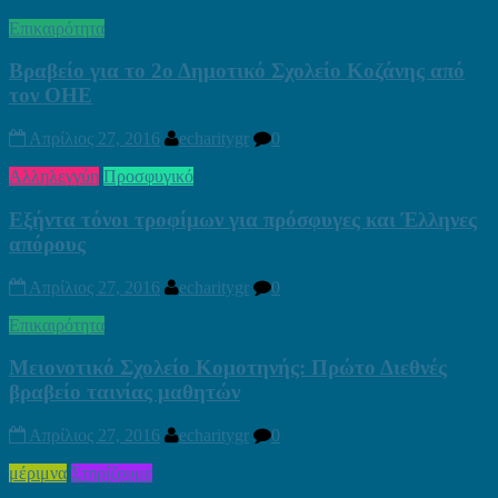
Επικαιρότητα
Βραβείο για το 2ο Δημοτικό Σχολείο Κοζάνης από
τον ΟΗΕ
Απρίλιος 27, 2016
echaritygr
0
Αλληλεγγύη
Προσφυγικό
Εξήντα τόνοι τροφίμων για πρόσφυγες και Έλληνες
απόρους
Απρίλιος 27, 2016
echaritygr
0
Επικαιρότητα
Μειονοτικό Σχολείο Κομοτηνής: Πρώτο Διεθνές
βραβείο ταινίας μαθητών
Απρίλιος 27, 2016
echaritygr
0
μέριμνα
Στηρίζουμε