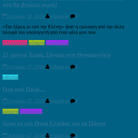
σου θα βγάλεις φωνή!
Απρίλιος 28, 2016
echaritygr
0
«Την ξέρεις κι εσύ την Ελένη;» ήταν η ερώτηση από την άλλη
πλευρά του υπολογιστή από έναν φίλο μου που
Αλληλεγγύη
μέριμνα
Στηρίζουμε
25 χρόνια Χωρίς Σύνορα στη Θεσσαλονίκη
Απρίλιος 27, 2016
echaritygr
0
editorial
Όλα από Πολύ…
Απρίλιος 27, 2016
echaritygr
0
μέριμνα
Στηρίζουμε
Δώσε κι εσύ Πνοή Ελπίδας για το Πάσχα
Απρίλιος 27, 2016
echaritygr
0