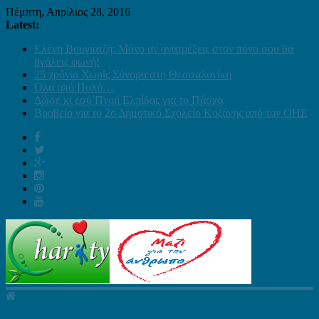
Πέμπτη, Απρίλιος 28, 2016
Latest:
Ελένη Βουγιατζή: Μόνο αν ανατρέξεις στον πόνο σου θα
βγάλεις φωνή!
25 χρόνια Χωρίς Σύνορα στη Θεσσαλονίκη
Όλα από Πολύ…
Δώσε κι εσύ Πνοή Ελπίδας για το Πάσχα
Βραβείο για το 2ο Δημοτικό Σχολείο Κοζάνης από τον ΟΗΕ