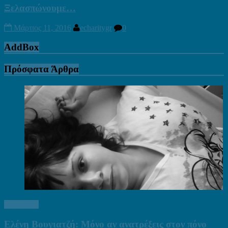
Ξελασπώνουμε…
Μάρτιος 11, 2016
echaritygr
0
AddBox
Πρόσφατα Άρθρα
Πορτραίτα
Ελένη Βουγιατζή: Μόνο αν ανατρέξεις στον πόνο