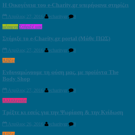
Η Οικογένεια του e-Charity.gr υπερήφανα στηρίζει
Απρίλιος 27, 2016
echaritygr
0
μέριμνα
Στήριξέ μας
Στήριξε το e-Charity.gr portal (Μάθε ΠΩΣ)
Απρίλιος 27, 2016
echaritygr
0
Αξίζει
Ενδυναμώνουμε τη φύση μας, με προϊόντα The
Body Shop
Απρίλιος 27, 2016
echaritygr
0
Αλληλεγγύη
Τρέξτε κι εσείς για την Ψωρίαση & την Κνίδωση
Απρίλιος 26, 2016
echaritygr
0
Αξίζει