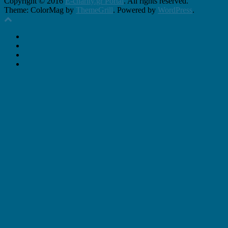
Copyright © 2016
E-charity.gr Portal
. All rights reserved.
Theme: ColorMag by
ThemeGrill
. Powered by
WordPress
.