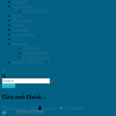
Editorial
Αλληλεγγυη
ΠΡΟΣΦΥΓΙΚΟ
Υγεία
Πολιτισμος
Λεξεις
Πορτραίτα
Επικαιρότητα
Αξιζει
Μεριμνα
ΑΡΩΓΟΙ
ΣΤΗΡΙΖΟΥΜΕ
ΣΤΗΡΙΞΕ ΜΑΣ
ΠΟΙΟΙ ΕΙΜΑΣΤΕ
editorial
Όλα από Πολύ…
Απρίλιος 27, 2016
echaritygr
0 Comment
49
Facebook
Twitter