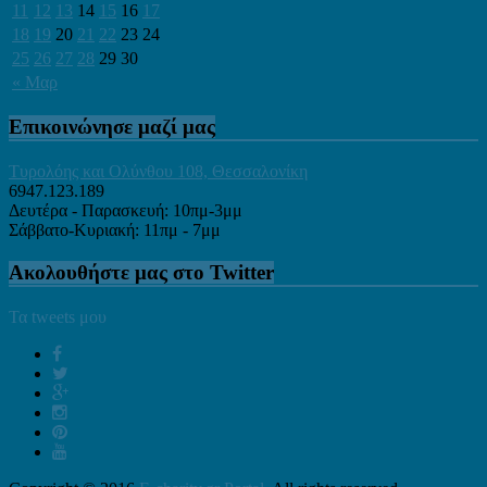
11
12
13
14
15
16
17
18
19
20
21
22
23
24
25
26
27
28
29
30
« Μαρ
Επικοινώνησε μαζί μας
Τυρολόης και Ολύνθου 108, Θεσσαλονίκη
6947.123.189
Δευτέρα - Παρασκευή: 10πμ-3μμ
Σάββατο-Κυριακή: 11πμ - 7μμ
Ακολουθήστε μας στο Twitter
Τα tweets μου