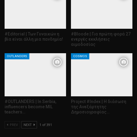
#Editorial | Των Γυναικών η
#Bloode | Για πρώτη φορά 27
βία είναι άλλη μια πανδημία!
ενεργές εκκλήσεις
αιμοδοσίας
OUTLANDERS
COSMOS
#OUTLANDERS | In Serbia,
Project #Index | Η διάσωση
influencers become MIL
της Ανεξάρτητης
teachers…
Δημοσιογραφίας…
PREV
NEXT
1 of 391