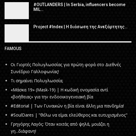
#OUTLANDERS | In Serbia, influencers become
MIL…
Project #Index | Η διάσωση της Ανεξάρτητης…
FAMOUS
Οι Γιορτές Πολυγλωσσίας για πρώτη φορά στο Διεθνές
Συνέδριο Γαλλοφωνίας!
Τι σημαίνει Πολυγλωσσία;
«Μάσκα 19» (Mask-19) | Η κωδική ονομασία αντί
«βοήθειας» για την ενδοοικογενειακή βία
#Editorial | Των Γυναικών η βία είναι άλλη μια πανδημία!
#SoulDares | "θέλω να είμαι ελεύθερος και ευτυχισμένος"
Γρηγόρης Λαγός: Όταν κοιτάς από ψηλά, μοιάζει η
γη...διάφανη!