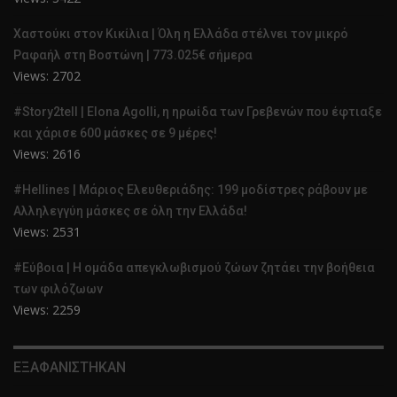
Χαστούκι στον Κικίλια | Όλη η Ελλάδα στέλνει τον μικρό
Ραφαήλ στη Βοστώνη | 773.025€ σήμερα
Views: 2702
#Story2tell | Elona Agolli, η ηρωίδα των Γρεβενών που έφτιαξε
και χάρισε 600 μάσκες σε 9 μέρες!
Views: 2616
#Hellines | Μάριος Ελευθεριάδης: 199 μοδίστρες ράβουν με
Αλληλεγγύη μάσκες σε όλη την Ελλάδα!
Views: 2531
#Εύβοια | Η ομάδα απεγκλωβισμού ζώων ζητάει την βοήθεια
των φιλόζωων
Views: 2259
ΕΞΑΦΑΝΙΣΤΗΚΑΝ