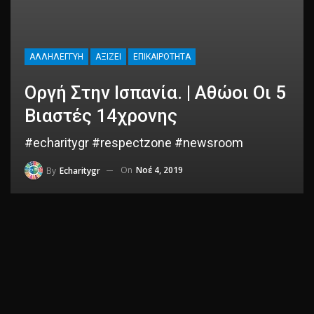
ΑΛΛΗΛΕΓΓΎΗ
ΑΞΊΖΕΙ
ΕΠΙΚΑΙΡΌΤΗΤΑ
Οργή Στην Ισπανία. | Αθώοι Οι 5
Βιαστές 14χρονης
#echaritygr #respectzone #newsroom
On
Νοέ 4, 2019
By
Echaritygr