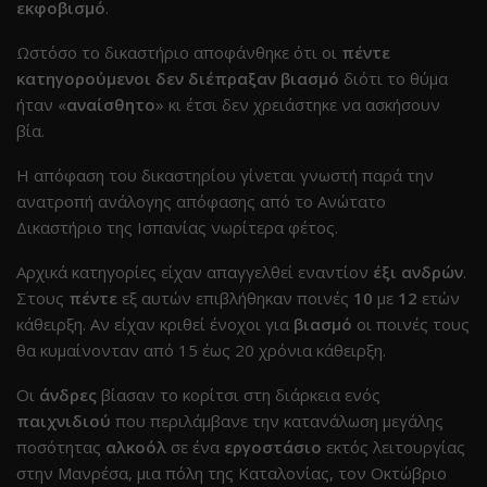
εκφοβισμό
.
Ωστόσο το δικαστήριο αποφάνθηκε ότι οι
πέντε
κατηγορούμενοι δεν διέπραξαν βιασμό
διότι το θύμα
ήταν «
αναίσθητο
» κι έτσι δεν χρειάστηκε να ασκήσουν
βία.
Η απόφαση του δικαστηρίου γίνεται γνωστή παρά την
ανατροπή ανάλογης απόφασης από το Ανώτατο
Δικαστήριο της Ισπανίας νωρίτερα φέτος.
Αρχικά κατηγορίες είχαν απαγγελθεί εναντίον
έξι ανδρών
.
Στους
πέντε
εξ αυτών επιβλήθηκαν ποινές
10
με
12
ετών
κάθειρξη. Αν είχαν κριθεί ένοχοι για
βιασμό
οι ποινές τους
θα κυμαίνονταν από 15 έως 20 χρόνια κάθειρξη.
Οι
άνδρες
βίασαν το κορίτσι στη διάρκεια ενός
παιχνιδιού
που περιλάμβανε την κατανάλωση μεγάλης
ποσότητας
αλκοόλ
σε ένα
εργοστάσιο
εκτός λειτουργίας
στην Μανρέσα, μια πόλη της Καταλονίας, τον Οκτώβριο