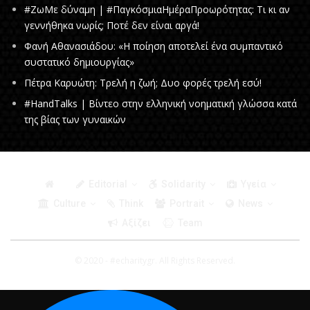
#ΖωΜε δύναμη | #ΠαγκόσμιαΗμέραΠροωρότητας: Τι κι αν
γεννήθηκα νωρίς; Ποτέ δεν είναι αργά!
Φανή Αθανασιάδου: «Η ποίηση αποτελεί ένα συμπαντικό
συστατικό δημιουργίας»
Πέτρα Καρυώτη: Τρελή η ζωή; Δυο φορές τρελή εσύ!
#HandTalks | Βίντεο στην ελληνική νοηματική γλώσσα κατά
της βίας των γυναικών
Editorial
Solidarity
Υγεία
Culture
Think
Portrait
News
Αξίζει
Team
© 2020 - #echaritygr. All Rights Reserved.