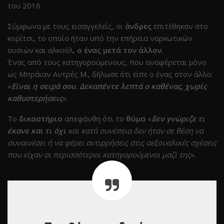
του 2016.
Σύμφωνα με τους εισαγγελείς, οι
άνδρες
επιτέθηκαν στο
κορίτσι, το οποίο ήταν υπό την επήρεια ναρκωτικών
ουσιών και αλκοόλ,
ο ένας μετά τον άλλον
.
Ένας από τους κατηγορούμενους, που αναφέρεται μόνο
ως Μπράιαν Αντρές Μ., δήλωσε ότι είπε ο ένας στον άλλο:
«
Είναι η σειρά σου
.
Δεκαπέντε λεπτά ο καθένας, χωρίς
καθυστερήσεις
».
Το
δικαστήριο
απεφάνθη ότι το
θύμα
«
δεν γνώριζε τι
έκανε και τι όχι
και κατά συνέπεια δεν ήταν σε θέση να
συναινέσει ή να φέρει αντιρρήσεις στις σεξουαλικές σχέσεις
που είχαν οι περισσότεροι κατηγορούμενοι μαζί της
».