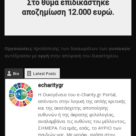
Στο θύμα επιδικάστηκε
αποζημίωση 12.000 ευρώ.
Οργανώσεις
προάσπισης των δικαιωμάτων των
γυναικών
αντέδρασαν με
οργή
στην απόφαση του δικαστηρίου.
Bio
Latest Posts
echaritygr
Η Οικογένεια του e-Charity.gr Portal,
απέναντι στην λογική της απλής κριτικής
και της ακατάσχετης αποποίησης
ευθυνών ή της άκρατης φιλολογίας,
αναλαμβάνει τις ευθύνες του μέλλοντος,
ΣΗΜΕΡΑ. Για εμάς, εσάς, το ΑΥΡΙΟ των
παιδιών μας. Με μεράκι, αγάπη στον