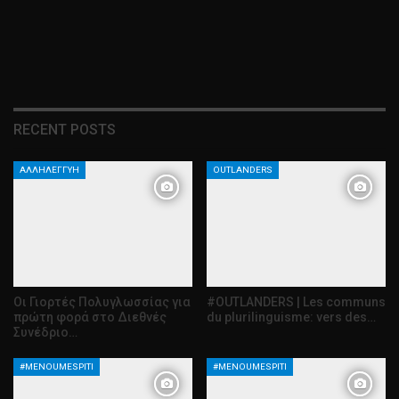
RECENT POSTS
ΑΛΛΗΛΕΓΓΎΗ
OUTLANDERS
Οι Γιορτές Πολυγλωσσίας για
#OUTLANDERS | Les communs
πρώτη φορά στο Διεθνές
du plurilinguisme: vers des…
Συνέδριο…
#MENOUMESPITI
#MENOUMESPITI