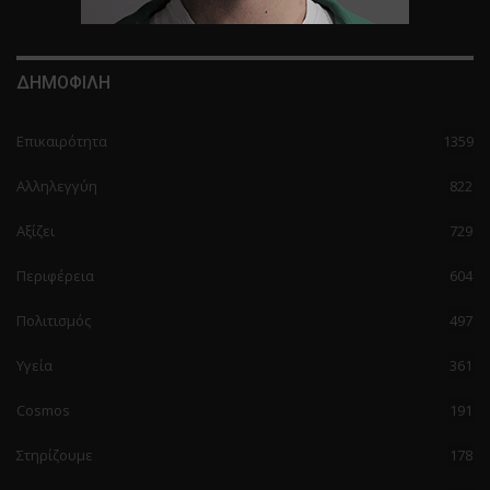
ΔΗΜΟΦΙΛΗ
Επικαιρότητα
1359
Αλληλεγγύη
822
Αξίζει
729
Περιφέρεια
604
Πολιτισμός
497
Υγεία
361
Cosmos
191
Στηρίζουμε
178