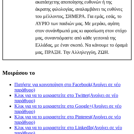
ακατάσχετης αποποίησης ευθυνών ή της
άκρατης φιλολογίας, αναλαμβάνει τις ευθύνες
του μέλλοντος, ΣΗΜΕΡΑ. Για εμάς, εσάς, το
ΑΥΡΙΟ των παιδιών μας. Με μεράκι, αγάπη
στον συνάνθρωπό μας κι αφοσίωση στον στόχο
μας, συναντιόμαστε από κάθε γειτονιά της
Ελλάδας, με έναν σκοπό. Να κάνουμε το όραμά
μας, ΠΡΑΞΗ. Την Αλληλεγγύη, ΖΩΗ.
Μοιράσου το
Πατήστε για κοινοποίηση στο Facebook(Ανοίγει σε νέο
παράθυρο)
Κλικ για να το μοιραστείτε στο Twitter(Ανοίγει σε νέο
παράθυρο)
Κλικ για να το μοιραστείτε στο Google+(Ανοίγει σε νέο
παράθυρο)
Κλικ για να το μοιραστείτε στο Pinterest(Ανοίγει σε νέο
παράθυρο)
Κλικ για να το μοιραστείτε στο LinkedIn(Ανοίγει σε νέο
παράθυρο)