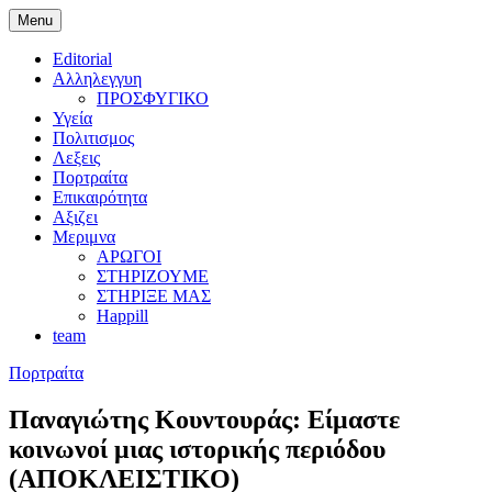
Menu
#echaritygr
E-charity.gr Portal
Editorial
Αλληλεγγυη
ΠΡΟΣΦΥΓΙΚΟ
Υγεία
Πολιτισμος
Λεξεις
Πορτραίτα
Επικαιρότητα
Αξιζει
Μεριμνα
ΑΡΩΓΟΙ
ΣΤΗΡΙΖΟΥΜΕ
ΣΤΗΡΙΞΕ ΜΑΣ
Happill
team
Πορτραίτα
Παναγιώτης Κουντουράς: Είμαστε
κοινωνοί μιας ιστορικής περιόδου
(ΑΠΟΚΛΕΙΣΤΙΚΟ)