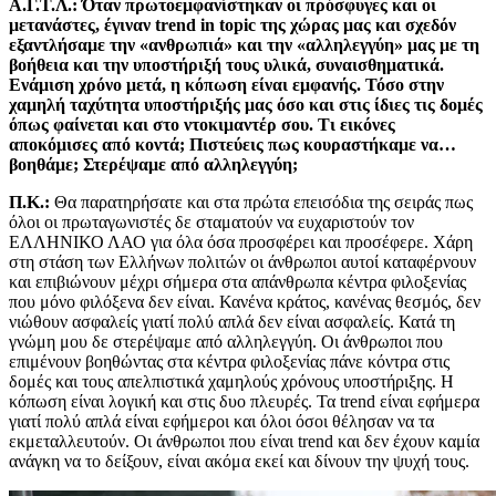
Α.Γ.Τ.Λ.: Όταν πρωτοεμφανίστηκαν οι πρόσφυγες και οι
μετανάστες, έγιναν
trend in topic
της χώρας μας και σχεδόν
εξαντλήσαμε την «ανθρωπιά» και την «αλληλεγγύη» μας με τη
βοήθεια και την υποστήριξή τους υλικά, συναισθηματικά.
Ενάμιση χρόνο μετά, η κόπωση είναι εμφανής. Τόσο στην
χαμηλή ταχύτητα υποστήριξής μας όσο και στις ίδιες τις δομές
όπως φαίνεται και στο ντοκιμαντέρ σου. Τι εικόνες
αποκόμισες από κοντά; Πιστεύεις πως κουραστήκαμε να…
βοηθάμε; Στερέψαμε από αλληλεγγύη;
Π.Κ.:
Θα παρατηρήσατε και στα πρώτα επεισόδια της σειράς πως
όλοι οι πρωταγωνιστές δε σταματούν να ευχαριστούν τον
ΕΛΛΗΝΙΚΟ ΛΑΟ για όλα όσα προσφέρει και προσέφερε. Χάρη
στη στάση των Ελλήνων πολιτών οι άνθρωποι αυτοί καταφέρνουν
και επιβιώνουν μέχρι σήμερα στα απάνθρωπα κέντρα φιλοξενίας
που μόνο φιλόξενα δεν είναι. Κανένα κράτος, κανένας θεσμός, δεν
νιώθουν ασφαλείς γιατί πολύ απλά δεν είναι ασφαλείς. Κατά τη
γνώμη μου δε στερέψαμε από αλληλεγγύη. Οι άνθρωποι που
επιμένουν βοηθώντας στα κέντρα φιλοξενίας πάνε κόντρα στις
δομές και τους απελπιστικά χαμηλούς χρόνους υποστήριξης. Η
κόπωση είναι λογική και στις δυο πλευρές. Τα
trend
είναι εφήμερα
γιατί πολύ απλά είναι εφήμεροι και όλοι όσοι θέλησαν να τα
εκμεταλλευτούν. Οι άνθρωποι που είναι
trend
και δεν έχουν καμία
ανάγκη να το δείξουν, είναι ακόμα εκεί και δίνουν την ψυχή τους.