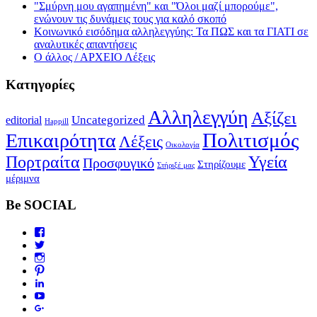
"Σμύρνη μου αγαπημένη" και "Όλοι μαζί μπορούμε",
ενώνουν τις δυνάμεις τους για καλό σκοπό
Κοινωνικό εισόδημα αλληλεγγύης: Τα ΠΩΣ και τα ΓΙΑΤΙ σε
αναλυτικές απαντήσεις
Ο άλλος / ΑΡΧΕΙΟ Λέξεις
Κατηγορίες
Αλληλεγγύη
Αξίζει
editorial
Uncategorized
Happill
Πολιτισμός
Επικαιρότητα
Λέξεις
Οικολογία
Πορτραίτα
Υγεία
Προσφυγικό
Στηρίζουμε
Στήριξέ μας
μέριμνα
Be SOCIAL