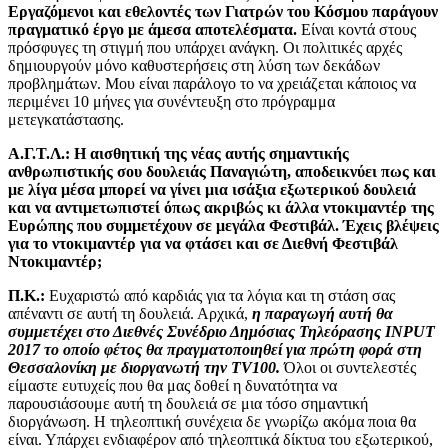
Εργαζόμενοι και εθελοντές των Γιατρών του Κόσμου παράγουν
πραγματικό έργο με άμεσα αποτελέσματα.
Είναι κοντά στους
πρόσφυγες τη στιγμή που υπάρχει ανάγκη. Οι πολιτικές αρχές
δημιουργούν μόνο καθυστερήσεις στη λύση των δεκάδων
προβλημάτων. Μου είναι παράλογο το να χρειάζεται κάποιος να
περιμένει 10 μήνες για συνέντευξη στο πρόγραμμα
μετεγκατάστασης.
Α.Γ.Τ.Λ.: Η αισθητική της νέας αυτής σημαντικής
ανθρωπιστικής σου δουλειάς Παναγιώτη, αποδεικνύει πως και
με λίγα μέσα μπορεί να γίνει μια ισάξια εξωτερικού δουλειά
και να αντιμετωπιστεί όπως ακριβώς κι άλλα ντοκιμαντέρ της
Ευρώπης που συμμετέχουν σε μεγάλα Φεστιβάλ. Έχεις βλέψεις
για το ντοκιμαντέρ για να φτάσει και σε Διεθνή Φεστιβάλ
Ντοκιμαντέρ;
Π.Κ.:
Ευχαριστώ από καρδιάς για τα λόγια και τη στάση σας
απέναντι σε αυτή τη δουλειά. Αρχικά,
η παραγωγή αυτή θα
συμμετέχει στο Διεθνές Συνέδριο Δημόσιας Τηλεόρασης
INPUT
2017
το οποίο φέτος θα πραγματοποιηθεί για πρώτη φορά στη
Θεσσαλονίκη με διοργανωτή την
TV100.
Όλοι οι συντελεστές
είμαστε ευτυχείς που θα μας δοθεί η δυνατότητα να
παρουσιάσουμε αυτή τη δουλειά σε μια τόσο σημαντική
διοργάνωση. Η τηλεοπτική συνέχεια δε γνωρίζω ακόμα ποια θα
είναι. Υπάρχει ενδιαφέρον από τηλεοπτικά δίκτυα του εξωτερικού,