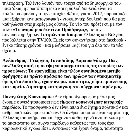
τηλεόραση. Ταλέντο λοιπόν που τρέχει από τα δημιουργικά του
μπατζάκια, η πρωτότυπη ιδέα και η πολλή δουλειά είναι τα
καλύτερα εφόδια για την επιτυχία. Φέτος, για το 2017, παρουσιάζει
μια εξαίρετη κινηματογραφική - ντοκιμαντέρ δουλειά, που θα μας
καθηλώσει στις μικρές μας οθόνες. Το νέο του πρότζεκτ, με τον
τίτλο
«Το όνομά μου δεν είναι Πρόσφυγας»
, με την
συνυποστήριξη των
Γιατρών του Κόσμου
Ελλάδας και Βελγίου,
προβάλλεται στην
TV100.
Εμείς τον συναντήσαμε στο facebook -
ένεκα πίεσης χρόνου - και μιλήσαμε μαζί του για όλα του τα νέα
σχέδια.
Αλέξανδρος - Γεώργιος Τανασκίδης-Λαμπουσνάκης: Πως
συνέλαβες αυτή τη σκέψη να πραγματευτείς τις ιστορίες των
προσφύγων; Το
storytelling
είναι πλέον συνηθισμένο μοτίβο
αφήγησης σε πρώτο πρόσωπο των ηρώων των ντοκιμαντέρ
όμως στο δικό σας, έχουν όνομα, ταυτότητα, χώρα προέλευσης
και πορεία. Αιματηρή και τραγική στο σύγχρονο παρόν μας.
Παναγιώτης Κουντουράς:
Δεν είμαι σίγουρος αν μέσα μας
έχουμε συνειδητοποιήσει πως
είμαστε κοινωνοί μιας ιστορικής
περιόδου
. Το προσφυγικό δεν είναι απλά ένα ζήτημα πολιτικών και
ανθρωπιστικών προεκτάσεων. Οι άνθρωποι αυτοί είναι κομμάτι της
Ελλάδας του «σήμερα» και έρχονται καθημερινά αντιμέτωποι με
το ακατανόητο και συχνά παράλογο καθεστώς που τους έχει
κυριολεκτικά εγκλωβίσει. Ασφαλώς και έχουν όνομα, ταυτότητα