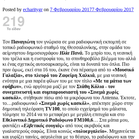
Posted by
echaritygr
on
7 Φεβρουαρίου 2017
7 Φεβρουαρίου 2017
219
Το είδαν
Τον
Παναγιώτη
τον γνώρισα σε μια ραδιοφωνική εκπομπή σε
τοπικό ραδιοφωνικό σταθμό της Θεσσαλονίκης, στην ομάδα του
αείμνηστου δημοσιογράφου
Ηλία Πανά.
Το μπρίο του, η νεανική
του τρέλα και η ευστροφία του, το σπινθηροβόλο βλέμμα του αλλά
κι ένας σχετικός αυτοσαρκασμός, είναι τα δυνατά του όπλα.
Πιο
πριν όμως, εκεί στα 16 του, έκανε ένα πέρασμα από το
«Μουσικό
Γαλαξία», στο πλευρό του Ζαφείρη Χαλκιά
, με μια νεανική
ενότητα με μια παρέα φίλων του με τον τίτλο
«Με τα μάτια των
εφήβων»
, ενώ αργότερα μαζί με τον
Στάθη Κόλια - τον
συνεμπνευστή και συμπαρουσιαστή του «Σινεμά χωρίς
κασκόλ»
, στήθηκαν πίσω από τα μικρόφωνα του Antenna. Έκτοτε,
το…ραδιοφωνικό
«Σινεμά χωρίς κασκόλ»
, απέκτησε χώρο στην
δημοτική τηλεόραση
TV100
, το οποίο εγχείρημά του μάλιστα,
τόλμησε το 2014 να το μεταφέρει με μεγάλη επιτυχία και στο
Εθελοντικό Δημοτικό Ραδιόφωνο FM100,6
… Στα μάτια μου,
φαντάζει
«Ελβετικός σουγιάς»
από τους ακριβούς και
γυαλιστερούς σαφώς. Είναι κοινώς
«πολυεργαλείο»
. Μηχανεύεται
και γυρίζει ταινίες, ασχολείται με το θέατρο, το ραδιόφωνο και την