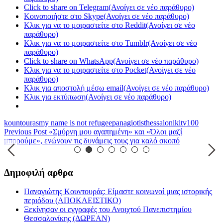
Click to share on Telegram(Ανοίγει σε νέο παράθυρο)
Κοινοποιήστε στο Skype(Ανοίγει σε νέο παράθυρο)
Κλικ για να το μοιραστείτε στο Reddit(Ανοίγει σε νέο
παράθυρο)
Κλικ για να το μοιραστείτε στο Tumblr(Ανοίγει σε νέο
παράθυρο)
Click to share on WhatsApp(Ανοίγει σε νέο παράθυρο)
Κλικ για να το μοιραστείτε στο Pocket(Ανοίγει σε νέο
παράθυρο)
Κλικ για αποστολή μέσω email(Ανοίγει σε νέο παράθυρο)
Κλικ για εκτύπωση(Ανοίγει σε νέο παράθυρο)
kountouras
my name is not refugee
panagiotis
thessaloniki
tv100
Previous Post
«Σμύρνη μου αγαπημένη» και «Όλοι μαζί
μπορούμε», ενώνουν τις δυνάμεις τους για καλό σκοπό
Δημοφιλή αρθρα
Παναγιώτης Κουντουράς: Είμαστε κοινωνοί μιας ιστορικής
περιόδου (ΑΠΟΚΛΕΙΣΤΙΚΟ)
Ξεκίνησαν οι εγγραφές του Ανοιχτού Πανεπιστημίου
Θεσσαλονίκης (ΔΩΡΕΑΝ)