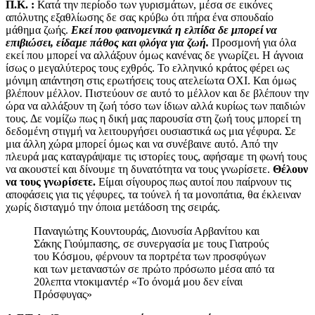
Π.Κ. :
Κατά την περίοδο των γυρισμάτων, μέσα σε εικόνες
απόλυτης εξαθλίωσης δε σας κρύβω ότι πήρα ένα σπουδαίο
μάθημα ζωής.
Εκεί που φαινομενικά η ελπίδα δε μπορεί να
επιβιώσει, είδαμε πάθος και φλόγα για ζωή.
Προσμονή για όλα
εκεί που μπορεί να αλλάξουν όμως κανένας δε γνωρίζει. Η άγνοια
ίσως ο μεγαλύτερος τους εχθρός. Το ελληνικό κράτος φέρει ως
μόνιμη απάντηση στις ερωτήσεις τους ατελείωτα ΟΧΙ. Και όμως
βλέπουν μέλλον. Πιστεύουν σε αυτό το μέλλον και δε βλέπουν την
ώρα να αλλάξουν τη ζωή τόσο των ίδιων αλλά κυρίως των παιδιών
τους. Δε νομίζω πως η δική μας παρουσία στη ζωή τους μπορεί τη
δεδομένη στιγμή να λειτουργήσει ουσιαστικά ως μια γέφυρα. Σε
μια άλλη χώρα μπορεί όμως και να συνέβαινε αυτό. Από την
πλευρά μας καταγράψαμε τις ιστορίες τους, αφήσαμε τη φωνή τους
να ακουστεί και δίνουμε τη δυνατότητα να τους γνωρίσετε.
Θέλουν
να τους γνωρίσετε.
Είμαι σίγουρος πως αυτοί που παίρνουν τις
αποφάσεις για τις γέφυρες, τα τούνελ ή τα μονοπάτια, θα έκλειναν
χωρίς δισταγμό την όποια μετάδοση της σειράς.
Παναγιώτης Κουντουράς, Διονυσία Αρβανίτου και
Σάκης Γιούμπασης, σε συνεργασία με τους Γιατρούς
του Κόσμου, φέρνουν τα πορτρέτα των προσφύγων
και των μεταναστών σε πρώτο πρόσωπο μέσα από τα
20λεπτα ντοκιμαντέρ «Το όνομά μου δεν είναι
Πρόσφυγας»