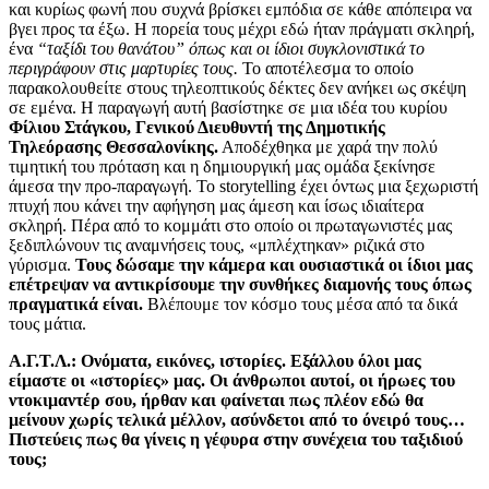
και κυρίως φωνή που συχνά βρίσκει εμπόδια σε κάθε απόπειρα να
βγει προς τα έξω. Η πορεία τους μέχρι εδώ ήταν πράγματι σκληρή,
ένα
“ταξίδι του θανάτου” όπως και οι ίδιοι συγκλονιστικά το
περιγράφουν στις μαρτυρίες τους.
Το αποτέλεσμα το οποίο
παρακολουθείτε στους τηλεοπτικούς δέκτες δεν ανήκει ως σκέψη
σε εμένα.
H
παραγωγή αυτή βασίστηκε σε μια ιδέα του κυρίου
Φίλιου Στάγκου, Γενικού Διευθυντή της Δημοτικής
Τηλεόρασης Θεσσαλονίκης.
Αποδέχθηκα με χαρά την πολύ
τιμητική του πρόταση και η δημιουργική μας ομάδα ξεκίνησε
άμεσα την προ-παραγωγή. Το
storytelling
έχει όντως μια ξεχωριστή
πτυχή που κάνει την αφήγηση μας άμεση και ίσως ιδιαίτερα
σκληρή. Πέρα από το κομμάτι στο οποίο οι πρωταγωνιστές μας
ξεδιπλώνουν τις αναμνήσεις τους, «μπλέχτηκαν» ριζικά στο
γύρισμα.
Τους δώσαμε την κάμερα και ουσιαστικά οι ίδιοι μας
επέτρεψαν να αντικρίσουμε την συνθήκες διαμονής τους όπως
πραγματικά είναι.
Βλέπουμε τον κόσμο τους μέσα από τα δικά
τους μάτια.
Α.Γ.Τ.Λ.: Ονόματα, εικόνες, ιστορίες. Εξάλλου όλοι μας
είμαστε οι «ιστορίες» μας. Οι άνθρωποι αυτοί, οι ήρωες του
ντοκιμαντέρ σου, ήρθαν και φαίνεται πως πλέον εδώ θα
μείνουν χωρίς τελικά μέλλον, ασύνδετοι από το όνειρό τους…
Πιστεύεις πως θα γίνεις η γέφυρα στην συνέχεια του ταξιδιού
τους;