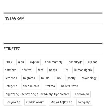
INSTAGRAM
ΕΤΙΚΈΤΕΣ
2016
aids
cyprus
documantery
echaritygr
elpidas
farmaka
festival
film
happill
HIV
human rights
lemesos
migrants
music
Pnoi
poetry
psychology
refugees
thessaloniki
trofima
Βελεσιώτου
Δημήτρης Στεφανίδης / Συντάκτης Προσώπων
Ελεονώρα
Ζουγανέλη
Θεσσαλονίκη
Μίρκα Αρβανίτη
Νεοφυής