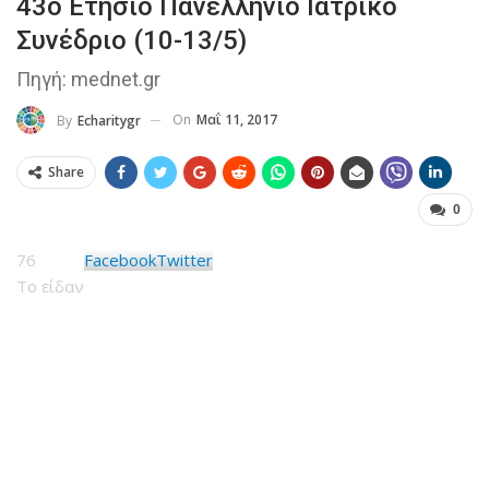
43ο Ετήσιο Πανελλήνιο Ιατρικό
Συνέδριο (10-13/5)
Πηγή: mednet.gr
On
Μαΐ 11, 2017
By
Echaritygr
Share
0
76
Facebook
Twitter
Το είδαν