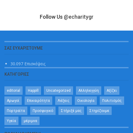
Follow Us
@echaritygr
ΣΑΣ ΕΥΧΑΡΙΣΤΟΎΜΕ
30.097 Επισκέψεις
ΚΑΤΗΓΟΡΊΕΣ
editorial
Happill
Uncategorized
Αλληλεγγύη
Αξίζει
Αρωγοί
Επικαιρότητα
Λέξεις
Οικολογία
Πολιτισμός
Πορτραίτα
Προσφυγικό
Στήριξέ μας
Στηρίζουμε
Υγεία
μέριμνα