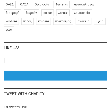
ΟΑΕΔ
ΟΑΣΑ
Οικονομία
Φωτεινή
ανασφάλιστοι
διατροφή
δωρεάν
εοπυυ
λέξεις
λεωφορείο
νεολαία
πάθος
παιδεία
πολιτισμός
σκέψεις
υγεία
φως
LIKE US!
TWEET WITH CHARITY
Τα tweets μου