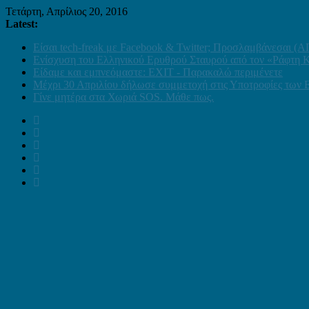
Τετάρτη, Απρίλιος 20, 2016
Latest:
Είσαι tech-freak με Facebook & Twitter; Προσλαμβάνεσαι
Ενίσχυση του Ελληνικού Ερυθρού Σταυρού από τον «Ράφτη 
Είδαμε και εμπνεόμαστε: EXIT - Παρακαλώ περιμένετε
Μέχρι 30 Απριλίου δήλωσε συμμετοχή στις Υποτροφίες των
Γίνε μητέρα στα Χωριά SOS. Μάθε πως.