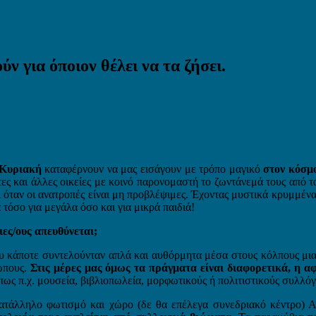
 για όποιον θέλει να τα ζήσει.
 Κυριακή
καταφέρνουν να μας εισάγουν με τρόπο μαγικό
στον κόσμ
ες και άλλες οικείες με κοινό παρονομαστή το ζωντάνεμά τους από τ
ει όταν οι ανατροπές είναι μη προβλέψιμες. Έχοντας μυστικά κρυμμέν
τόσο για μεγάλα όσο και για μικρά παιδιά!
ες/ους απευθύνεται;
 κάποτε συντελούνταν απλά και αυθόρμητα μέσα στους κόλπους μιας
ρώπους.
Στις μέρες μας όμως τα πράγματα είναι διαφορετικά, η 
ως π.χ. μουσεία, βιβλιοπωλεία, μορφωτικούς ή πολιτιστικούς συλλόγ
τάλληλο φωτισμό και χώρο (δε θα επέλεγα συνεδριακό κέντρο) Απ