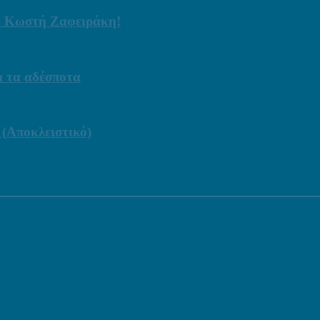
ου Κωστή Ζαφειράκη!
α τα αδέσποτα
 (Αποκλειστικό)