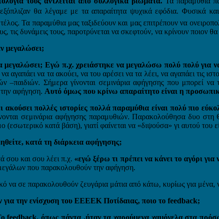
τολογία τους αντλείται από συλλογικά βιώματα.
Τα παραμύθια πα
ξόπλιζαν θα λέγαμε με τα απαραίτητα ψυχικά εφόδια. Φυσικά και 
 τέλος. Τα παραμύθια μας ταξιδεύουν και μας επιτρέπουν να ονειροπ
, τις δυνάμεις τους, παροτρύνεται να σκεφτούν, να κρίνουν ποιον θα 
αν μεγαλώσει;
να μεγαλώσει; Εγώ π.χ. χρειάστηκε να μεγαλώσω πολύ πολύ για 
α αγαπάει να τα ακούει, να του αρέσει να τα λέει, να αγαπάει τις ιστ
ιών –παιδιών. Σήμερα γίνονται σεμινάρια αφήγησης που μπορεί να τ
 την αφήγηση.
Αυτό όμως που κρίνω απαραίτητο είναι η προσωπικ
ει ακούσει πολλές ιστορίες πολλά παραμύθια είναι πολύ πιο εύκο
γίνονται σεμινάρια αφήγησης παραμυθιών. Παρακολούθησα δυο στη 
(εσωτερικό κατά βάση), γιατί φαίνεται να «διψούσα» γι αυτού του εί
μηθείτε, κατά τη διάρκεια αφήγησης;
ά σου και σου λέει π.χ.
«εγώ ξέρω τι πρέπει να κάνει το αγόρι γι
ν μεγάλων που παρακολουθούν την αφήγηση.
κό να σε παρακολουθούν ζευγάρια μάτια από κάτω, κυρίως για μένα,
ια την ενίσχυση του ΕΕΕΕΚ Ποτίδαιας, ποιο το feedback;
ο feedback, όπως πάντα ,ήταν τα χαρούμενα χαμόγελα στα πρ