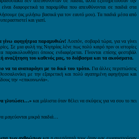
ραδοσιακά δεν απευθύνονταν σε παιδιά, αλλά εξυπηρετούσαν την
είναι διαφορετικά τα παραμύθια που απευθύνονται σε παιδιά στα
ολήσουμε (ας μιλήσω βασικά για τον εαυτό μου). Τα παιδιά μέσα από
υπερασπιστεί και γιατί.
να γίνω αφηγήτρια παραμυθιών!
Λοιπόν, σοβαρά τώρα, για να γίνει
ορίες. Σε μια φυλή της Νιγηρίας λένε πως πολύ καιρό πριν οι ιστορίες
α παρακολουθήσει όποιος ενδιαφέρεται. Γίνονται επίσης φεστιβάλ
ή αναζήτηση του καθενός μας, το διάβασμα και τα ακούσματα.
λο να τα αναπαράγει με το δικό του τρόπο.
Για άλλες περιπτώσεις
Θεσσαλονίκη με την εξαιρετική και πολύ αγαπημένη αφηγήτρια και
δους την «επικοινωνία».
α να γλυτώσει…»
και μάλιστα όταν θέλει να σκύψεις για να σου το πει
 να μαγεύονται μικρά παιδιά…
όσωπα των ανθρώπων
και η αμεσότητά τους όταν μας ευχαριστούσαν