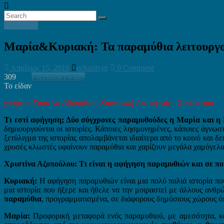
Πορτραίτα
Μαρία&Κυριακή: Τα παραμύθια λειτουργούν
Απρίλιος 15, 2016
echaritygr
0 Comment
309
Facebook
Twitter
Το είδαν
γράφει η Χριστίνα Αζοπούλου, Κοινωνική Λειτουργός - Συντάκτρια
Τι εστί αφήγηση; Δύο σύγχρονες παραμυθούδες η Μαρία και η
δημιουργούνται οι ιστορίες. Κάποιες λησμονημένες, κάποιες άγνωστ
ξετύλιγμα της ιστορίας απολαμβάνεται ιδιαίτερα από το κοινό και δ
χρυσές κλωστές υφαίνουν παραμύθια και χαρίζουν μεγάλα χαμόγελα 
Χριστίνα Αζοπούλου: Τι είναι η αφήγηση παραμυθιών και σε ποι
Κυριακή:
Η αφήγηση παραμυθιών είναι μια πολύ παλιά ιστορία που
μια ιστορία που ήξερε και ήθελε να την μοιραστεί με άλλους ανθ
παραμύθια
, προγραμματισμένα, σε διάφορους δημόσιους χώρους όπ
Μαρία:
Προφορική μεταφορά ενός παραμυθιού, με αμεσότητα, κα