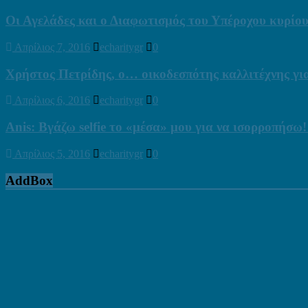
Οι Αγελάδες και ο Διαφωτισμός του Υπέροχου κυρί
Απρίλιος 7, 2016
echaritygr
0
Χρήστος Πετρίδης, ο… οικοδεσπότης καλλιτέχνης γι
Απρίλιος 6, 2016
echaritygr
0
Anis: Βγάζω selfie το «μέσα» μου για να ισορροπήσω!
Απρίλιος 5, 2016
echaritygr
0
AddBox