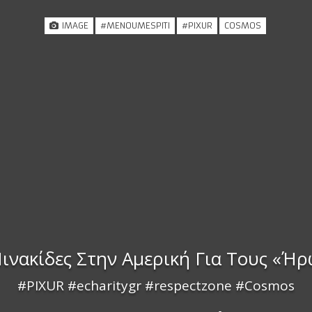
IMAGE
#MENOUMESPITI
#PIXUR
COSMOS
Πινακίδες Στην Αμερική Για Τους «ή
#PIXUR #echaritygr #respectzone #Cosmos