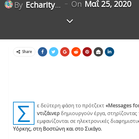
On
Μαΐ 25, 2020
By
Echaritygr
Share
Σ
ε δεύτερη φάση το πρότζεκτ
«Messages for 
ντιζάινερ
δημιουργούν έργα, στηρίζοντας
εμφανίζονται σε ηλεκτρονικές διαφημιστι
Υόρκης, στη Βοστώνη και στο Σικάγο.