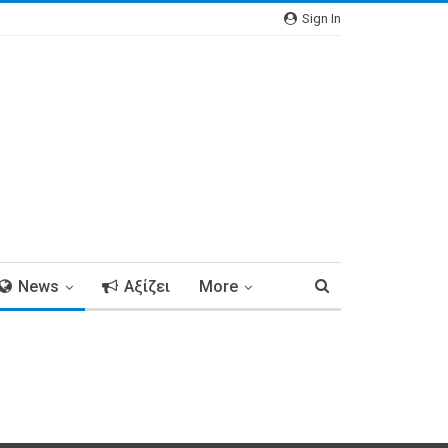
Sign In
News
Αξίζει
More