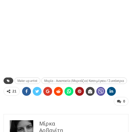
Make up artist
Μαρία - Αναστασία (Μαριτάζια) Κατσιμίγκου / Συντάκτρια
21
0
Μίρκα
Αρβανίτη