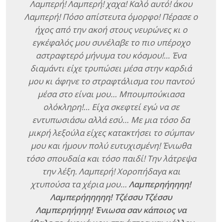
Λαμπερή! Λαμπερή! χαχα! Καλό αυτό! άκου
Λαμπερή! Πόσο απίστευτα όμορφο! Πέρασε ο
ήχος από την ακοή στους νευρώνες κι ο
εγκέφαλός μου συνέλαβε το πιο υπέροχο
αστραφτερό μήνυμα του κόσμου!… Ένα
διαμάντι είχε τρυπώσει μέσα στην καρδιά
μου κι άφηνε το στραφτάλισμα του παντού
μέσα στο είναι μου… Μπουμπούκιασα
ολόκληρη!… Είχα σκεφτεί εγώ να σε
εντυπωσιάσω αλλά εσύ… Με μια τόσο δα
μικρή λεξούλα είχες κατακτήσει το σύμπαν
μου και ήμουν πολύ ευτυχισμένη! Ένιωθα
τόσο σπουδαία και τόσο παιδί! Την λάτρεψα
την λέξη. Λαμπερή! Χοροπήδαγα και
χτυπούσα τα χέρια μου…
Λαμπερηήηηηη!
Λαμπερήηηηηη! Τζέσσυ Τζέσσυ
Λαμπερηήηηη! Ένιωσα σαν κάποιος να