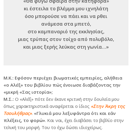
«Θα φύγω σφαίρα στην κατηφόρα»
κι έστειλα το βλέμμα μου ιχνηλάτη
όσο μπορούσε να πάει και να ρθει
ανάμεσα στα μπετό,
στο καμπαναριό της εκκλησίας,
μιας τρύπας στον τοίχο από πολυβόλο,
και μιας ξερής λεύκας στη γωνία…»
Μ.Κ.: Εφόσον περιέχει βιωματικές εμπειρίες, αλήθεια
«ο Αλέξ» του βιβλίου πώς ένοιωσε διαβάζοντας την
«μικρή «Σας ιστορία»;
Μ.Σ.:
Ο «Αλέξ» πότε δεν έκανε κριτική στην δουλεία μου
όπως χαρακτηριστικά αναφέρεται ο ίδιος
«Στην Άκρη της
Τσουλήθρας»
.
«Γλυκιά μου λεξυφάντρα ότι και εάν
πλέξεις, το φορώ»
. Και ναι, έχει διαβάσει το βιβλίο στην
τελική του μορφή. Του το έχω δώσει ιδιοχείρως.