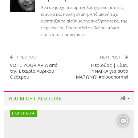
Ένα ανήσυχο πνεύμα γαλουχημένο με αξίες,
ιδανικά και πολλή αγάπη. Από μικρή είχε
αναπτύξει το αίσθημα της αναζήτησης και της
περιέργειας. Προσπαθεί να βλέπει πάντα
πίσω από τα πράγματα.
PREV POST
NEXT POST
VOTE YOUR ARIA από
Περίοδος | Είμαι
την Εταιρία Λυρικού
ΓΥΝΑΙΚΑ για αυτό
Θεάτρου
ΜΑΤΩΝΩ! #bloodnormal
YOU MIGHT ALSO LIKE
All
ΠΟΡΤΡΑΊΤΑ