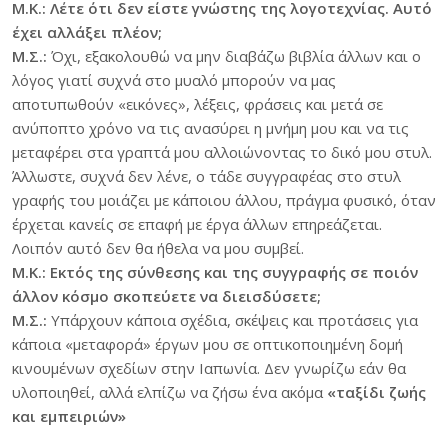
Μ.Κ.: Λέτε ότι δεν είστε γνώστης της λογοτεχνίας. Αυτό
έχει αλλάξει πλέον;
Μ.Σ.:
Όχι, εξακολουθώ να μην διαβάζω βιβλία άλλων και ο
λόγος γιατί συχνά στο μυαλό μπορούν να μας
αποτυπωθούν «εικόνες», λέξεις, φράσεις και μετά σε
ανύποπτο χρόνο να τις ανασύρει η μνήμη μου και να τις
μεταφέρει στα γραπτά μου αλλοιώνοντας το δικό μου στυλ.
Άλλωστε, συχνά δεν λένε, ο τάδε συγγραφέας στο στυλ
γραφής του μοιάζει με κάποιου άλλου, πράγμα φυσικό, όταν
έρχεται κανείς σε επαφή με έργα άλλων επηρεάζεται.
Λοιπόν αυτό δεν θα ήθελα να μου συμβεί.
Μ.Κ.: Εκτός της σύνθεσης και της συγγραφής σε ποιόν
άλλον κόσμο σκοπεύετε να διεισδύσετε;
Μ.Σ.:
Υπάρχουν κάποια σχέδια, σκέψεις και προτάσεις για
κάποια «μεταφορά» έργων μου σε oπτικοποιημένη δομή
κινουμένων σχεδίων στην Ιαπωνία. Δεν γνωρίζω εάν θα
υλοποιηθεί, αλλά ελπίζω να ζήσω ένα ακόμα
«ταξίδι ζωής
και εμπειριών»