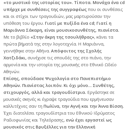
«το μυστικό της ιστορίας του». Τίποτα. Μονάχα ένα cd
υπήρχε με συνθέσεις της συγγραφέως
που οι συνθέσεις
και οι στίχοι των τραγουδιών, μας μαρτυρούσαν την
υπόθεση του έργου.
Γιατί με πυξίδα ένα cd;
Γιατί η
Μαριάννα Σάκαρη, είναι μουσικοσυνθέτης, πιανίστα.
Με το βιβλίο
«Στην άκρη της τσουλήθρας»
, κάνει τα
πρώτα βήματά της στην λογοτεχνία. Η Μαριάννα,
γεννήθηκε στην Αθήνα.
Απόφοιτος της Σχολής
Χατζιδάκι,
συνέχισε τις σπουδές της στο πιάνο, την
αρμονία και την ιστορία της μουσικής στο Εθνικό Ωδείο
Αθηνών.
Επίσης, σπούδασε Ψυχολογία στο Πανεπιστήμιο
Αθηνών. Πιανίστας λοιπόν. Κι όχι μόνο… Συνθέτης,
στιχουργός, αλλά και τραγουδίστρια.
Εργάστηκε σε
μουσικές σκηνές κι έγραψε τραγούδια που ερμήνευσαν
καλλιτέχνες σαν τη
Πωλίνα, την Αγνή και την Άννα Βίσση.
Έχει διατελέσει τραγουδίστρια του Εθνικού Ιδρύματος
Ραδιοφωνίας και Τηλεόρασης,
ενώ έχει εργαστεί ως
μουσικός στις Βρυξέλλες για την Ελληνική