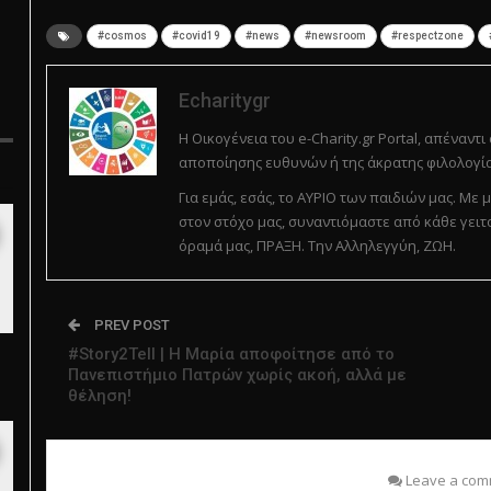
#cosmos
#covid19
#news
#newsroom
#respectzone
Echaritygr
Η Οικογένεια του e-Charity.gr Portal, απέναντι
αποποίησης ευθυνών ή της άκρατης φιλολογία
Για εμάς, εσάς, το ΑΥΡΙΟ των παιδιών μας. Μ
στον στόχο μας, συναντιόμαστε από κάθε γειτ
όραμά μας, ΠΡΑΞΗ. Την Αλληλεγγύη, ΖΩΗ.
PREV POST
#Story2Tell | Η Μαρία αποφοίτησε από το
Πανεπιστήμιο Πατρών χωρίς ακοή, αλλά με
θέληση!
Leave a com