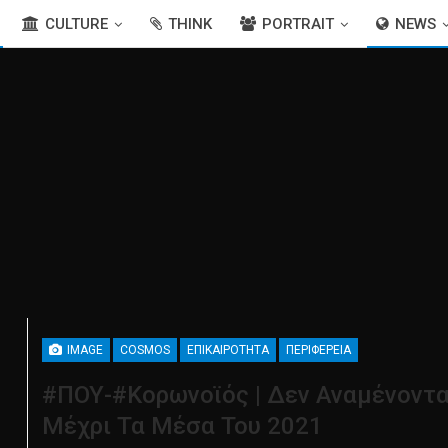
CULTURE
THINK
PORTRAIT
NEWS
IMAGE
COSMOS
ΕΠΙΚΑΙΡΌΤΗΤΑ
ΠΕΡΙΦΈΡΕΙΑ
#ΠΟΥ-#Κορωνοϊός | Δεν Αναμένοντα
Μέχρι Τα Μέσα Του 2021