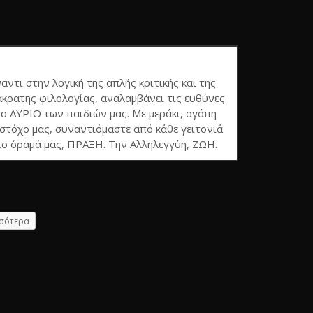
ναντι στην λογική της απλής κριτικής και της
κρατης φιλολογίας, αναλαμβάνει τις ευθύνες
το ΑΥΡΙΟ των παιδιών μας. Με μεράκι, αγάπη
τόχο μας, συναντιόμαστε από κάθε γειτονιά
το όραμά μας, ΠΡΑΞΗ. Την Αλληλεγγύη, ΖΩΗ.
σότερα