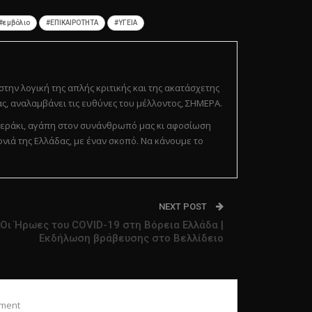
#εμβόλιο
#ΕΠΙΚΑΙΡΟΤΗΤΑ
#ΥΓΕΙΑ
 στην λογική της απλής κριτικής και της ακατάσχετης
ς, αναλαμβάνει τις ευθύνες του μέλλοντος, ΣΗΜΕΡΑ.
ε μεράκι, αγάπη στον συνάνθρωπό μας κι αφοσίωση
ονιά της Ελλάδας, με έναν σκοπό. Να κάνουμε το
NEXT POST
Οι Ήρωες του COVID-19 στη Βόρεια Ελλάδα |
Εκδήλωση βράβευσης στο Βελλίδειο
ment