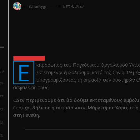
On
Σεπ 4, 2020
By
Echaritygr
Ε
κπρόσωπος του Παγκόσμιου Οργανισμού Υγεία
38
εκτεταμένοι εμβολιασμοί κατά της Covid-19 μέ
υπογραμμίζοντας τη σημασία των αυστηρών ελ
67
ασφάλειάς τους.
77
«Δεν περιμένουμε ότι θα δούμε εκτεταμένους εμβολ
έτους», δήλωσε η εκπρόσωπος Μάργκαρετ Χάρις στη
22
στη Γενεύη.
03
78