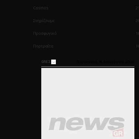
Cosmos
2
Στηρίζουμε
2
Προσφυγικό
1
Πορτραίτα
1