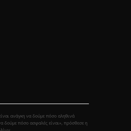
είναι ανάγκη να δούμε πόσο αληθινά
 να δούμε πόσο ασφαλές είναι», πρόσθεσε η
λίων.