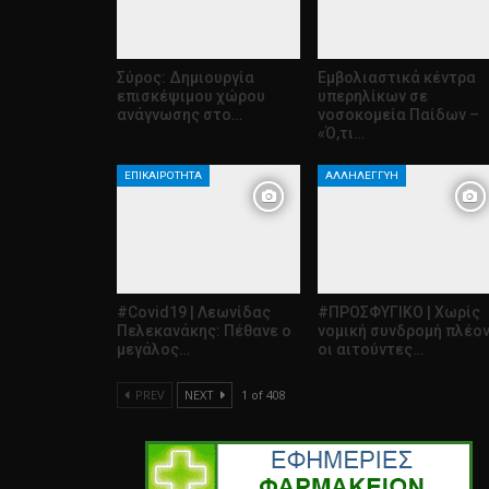
Σύρος: Δημιουργία
Εμβολιαστικά κέντρα
επισκέψιμου χώρου
υπερηλίκων σε
ανάγνωσης στο…
νοσοκομεία Παίδων –
«Ό,τι…
ΕΠΙΚΑΙΡΌΤΗΤΑ
ΑΛΛΗΛΕΓΓΎΗ
#Covid19 | Λεωνίδας
#ΠΡΟΣΦΥΓΙΚΟ | Χωρίς
Πελεκανάκης: Πέθανε ο
νομική συνδρομή πλέο
μεγάλος…
οι αιτούντες…
PREV
NEXT
1 of 408