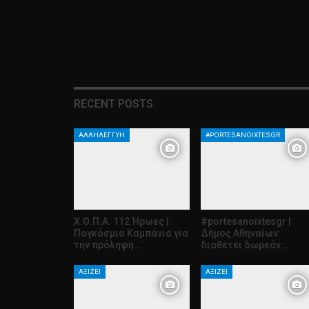
RECENT POSTS
ΑΛΛΗΛΕΓΓΎΗ
#PORTESANOIXTESGR
Χ.Ο.Π.Α. 112 Ήρωες |
#portesanoixtesgr |
Παγκόσμια Καμπάνια για
Δήμος Αθηναίων:
την πρόληψη…
διαθέτει δωρεάν…
ΑΞΊΖΕΙ
ΑΞΊΖΕΙ