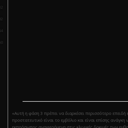
12
02
64
60
«Αυτή η φάση 3 πρέπει να διαρκέσει περισσότερο επειδή 
προστατευτικό είναι το εμβόλιο και είναι επίσης ανάγκη
εκπρόσωπος αναφερόμενη στις κλινικές δοκιμές των εμβο