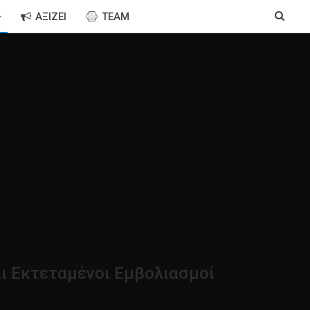
ΑΞΊΖΕΙ
TEAM
ι Εκτεταμένοι Εμβολιασμοί