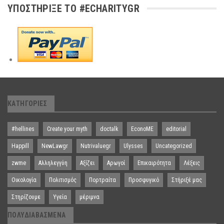
ΥΠΟΣΤΉΡΙΞΕ ΤΟ #ECHARITYGR
ΚΑΤΗΓΟΡΊΕΣ
#hellines
Create your myth
doctalk
EconoME
editorial
Happill
NewLawgr
Nutrivaluegr
Ulysses
Uncategorized
zwme
Αλληλεγγύη
Αξίζει
Αρωγοί
Επικαιρότητα
Λέξεις
Οικολογία
Πολιτισμός
Πορτραίτα
Προσφυγικό
Στήριξέ μας
Στηρίζουμε
Υγεία
μέριμνα
ΠΟΛΥΔΙΑΒΑΣΜΈΝΑ