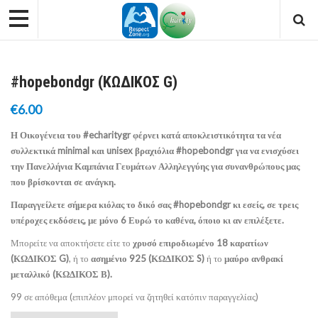
#hopebondgr (ΚΩΔΙΚΟΣ G)
€
6.00
Η Οικογένεια του #echaritygr φέρνει κατά αποκλειστικότητα τα νέα
συλλεκτικά minimal και unisex βραχιόλια #hopebondgr για να ενισχύσει
την Πανελλήνια Καμπάνια Γευμάτων Αλληλεγγύης για συνανθρώπους μας
που βρίσκονται σε ανάγκη.
Παραγγείλετε σήμερα κιόλας το δικό σας #hopebondgr κι εσείς, σε τρεις
υπέροχες εκδόσεις, με μόνο 6 Ευρώ το καθένα, όποιο κι αν επιλέξετε.
Μπορείτε να αποκτήσετε είτε το
χρυσό επιροδιωμένο 18 καρατίων
(ΚΩΔΙΚΟΣ G)
, ή το
ασημένιο 925 (ΚΩΔΙΚΟΣ S)
ή το
μαύρο ανθρακί
μεταλλικό (ΚΩΔΙΚΟΣ Β).
99 σε απόθεμα (επιπλέον μπορεί να ζητηθεί κατόπιν παραγγελίας)