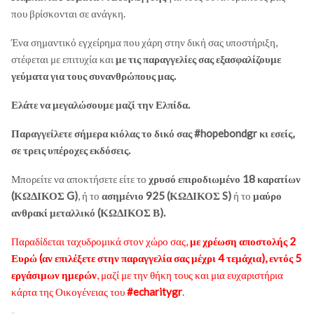
που βρίσκονται σε ανάγκη.
Ένα σημαντικό εγχείρημα που χάρη στην δική σας υποστήριξη,
στέφεται με επιτυχία και
με τις παραγγελίες σας εξασφαλίζουμε
γεύματα για τους συνανθρώπους μας.
Ελάτε να μεγαλώσουμε μαζί την Ελπίδα.
Παραγγείλετε σήμερα κιόλας το δικό σας #hopebondgr κι εσείς,
σε τρεις υπέροχες εκδόσεις.
Μπορείτε να αποκτήσετε είτε το
χρυσό επιροδιωμένο 18 καρατίων
(ΚΩΔΙΚΟΣ G)
, ή το
ασημένιο 925 (ΚΩΔΙΚΟΣ S)
ή το
μαύρο
ανθρακί μεταλλικό (ΚΩΔΙΚΟΣ Β).
Παραδίδεται ταχυδρομικά στον χώρο σας,
με χρέωση αποστολής 2
Ευρώ (αν επιλέξετε στην παραγγελία σας μέχρι 4 τεμάχια), εντός 5
εργάσιμων ημερών
, μαζί με την θήκη τους και μια ευχαριστήρια
κάρτα της Οικογένειας του
#echaritygr
.