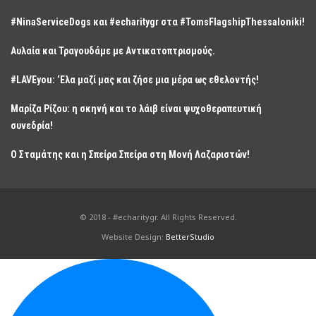
#NinaServiceDogs και #echaritygr στα #TomsFlagshipThessaloniki!
Αυλαία και Τραγουδάμε με Αντικατοπτρισμούς.
#LAVEyou: ‘Ελα μαζί μας και ζήσε μια μέρα ως εθελοντής!
Μαρίζα Ρίζου: η σκηνή και το λάιβ είναι ψυχοθεραπευτική
συνεδρία!
Ο Σταμάτης και η Σπείρα Σπείρα στη Μονή Λαζαριστών!
© 2018 - #echaritygr. All Rights Reserved.
Website Design:
BetterStudio