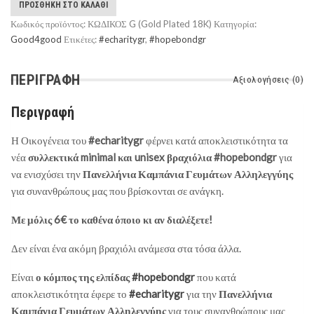
ΠΡΟΣΘΉΚΗ ΣΤΟ ΚΑΛΆΘΙ
Κωδικός προϊόντος:
ΚΩΔΙΚΟΣ G (Gold Plated 18K)
Κατηγορία:
Good4good
Ετικέτες:
#echaritygr
,
#hopebondgr
ΠΕΡΙΓΡΑΦΉ
Αξιολογήσεις (0)
Περιγραφή
Η Οικογένεια του
#echaritygr
φέρνει κατά αποκλειστικότητα τα
νέα
συλλεκτικά minimal και unisex βραχιόλια #hopebondgr
για
να ενισχύσει την
Πανελλήνια Καμπάνια Γευμάτων Αλληλεγγύης
για συνανθρώπους μας που βρίσκονται σε ανάγκη.
Με μόλις 6€ το καθένα όποιο κι αν διαλέξετε!
Δεν είναι ένα ακόμη βραχιόλι ανάμεσα στα τόσα άλλα.
Είναι
ο κόμπος της ελπίδας
#hopebondgr
που κατά
αποκλειστικότητα έφερε το
#echaritygr
για την
Πανελλήνια
Καμπάνια Γευμάτων Αλληλεγγύης
για τους συνανθρώπους μας