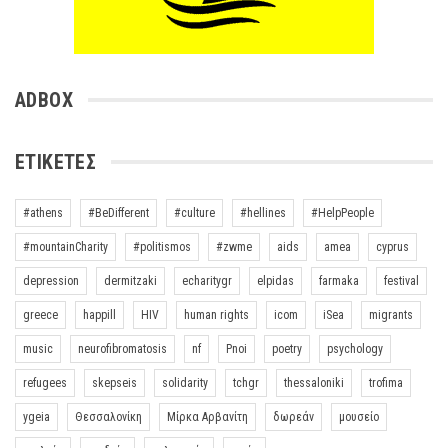
ADBOX
ΕΤΙΚΈΤΕΣ
#athens
#BeDifferent
#culture
#hellines
#HelpPeople
#mountainCharity
#politismos
#zwme
aids
amea
cyprus
depression
dermitzaki
echaritygr
elpidas
farmaka
festival
greece
happill
HIV
human rights
icom
iSea
migrants
music
neurofibromatosis
nf
Pnoi
poetry
psychology
refugees
skepseis
solidarity
tchgr
thessaloniki
trofima
ygeia
Θεσσαλονίκη
Μίρκα Αρβανίτη
δωρεάν
μουσείο