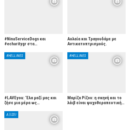
#NinaServiceDogs και
Αυλαία και Τραγουδάμε με
#echaritygr στα…
Αντικατοπτρισμούς.
#HELLINES
#HELLINES
#LAVEyou: ‘Ελα μαζί μας και
Μαρίζα Ρίζου: η σκηνή και το
ζήσε μια μέρα ως…
λάιβ είναι ψυχοθεραπευτική…
ΑΞΊΖΕΙ